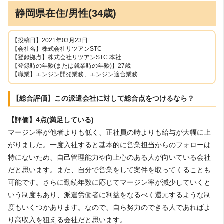
静岡県在住/男性(34歳)
【投稿日】2021年03月23日
【会社名】株式会社リツアンSTC
【登録拠点】株式会社リツアンSTC 本社
【登録時の年齢(または就業時の年齢)】27歳
【職業】エンジン開発業務、エンジン適合業務
【総合評価】この派遣会社に対して総合点をつけるなら？
【評価】4点(満足している)
マージン率が他者よりも低く、正社員の時よりも給与が大幅に上
がりました。一度入社すると基本的に営業担当からのフォローは
特にないため、自己管理能力や向上心のある人が向いている会社
だと思います。また、自分で営業をして案件を取ってくることも
可能です。さらに勤続年数に応じてマージン率が減少していくと
いう制度もあり、派遣労働者に利益をなるべく還元するような制
度もいくつかあります。なので、自ら努力のできる人であればよ
り高収入を狙える会社だと思います。