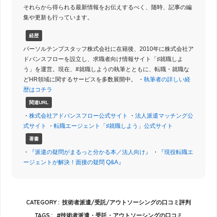
それらから得られる最新情報をお伝えするべく、随時、記事の編
集や更新も行っています。
経歴
パーソルテンプスタッフ株式会社に在籍後、2010年に株式会社ア
ドバンスフローを設立し、求職者向け情報サイト「♯就職しよ
う」を運営。現在、#就職しようの執筆とともに、転職・就職な
どHR領域に関するサービスを多数展開中。 ・
執筆者の詳しい経
歴はコチラ
関連URL
・
株式会社アドバンスフロー公式サイト
・
法人派遣マッチング公
式サイト
・
転職エージェント「♯就職しよう」公式サイト
著書
・
『派遣の疑問がまるっと分かる本／法人向け』
・
『現役転職エ
ージェントが解決！面接の疑問 Q&A』
CATEGORY :
技術者派遣/受託/アウトソーシングの口コミ評判
TAGS :
技術者派遣・受託・アウトソーシングの口コミ