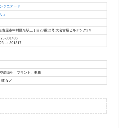
ンジニアード
リ」
知県名古屋市中村区名駅三丁目28番12号 大名古屋ビルヂング27F
-301486
-ユ-301317
空調衛生、プラント、事務
員)など