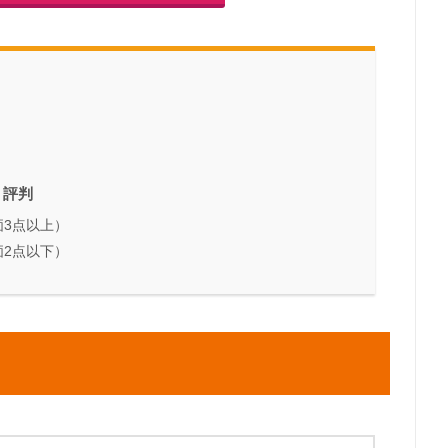
・評判
3点以上）
2点以下）