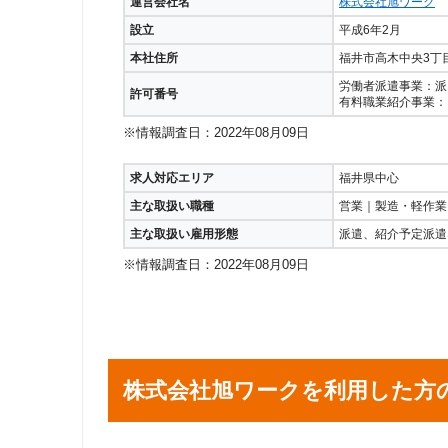
運営会社名
株式会社旭ワーク
設立
平成6年2月
本社住所
福井市高木中央3丁目
労働者派遣事業：派18
許可番号
有料職業紹介事業：18
※情報調査日：2022年08月09日
求人対応エリア
福井県中心
主な取扱い職種
営業｜製造・軽作業
主な取扱い雇用形態
派遣、紹介予定派遣
※情報調査日：2022年08月09日
株式会社旭ワークを利用した方