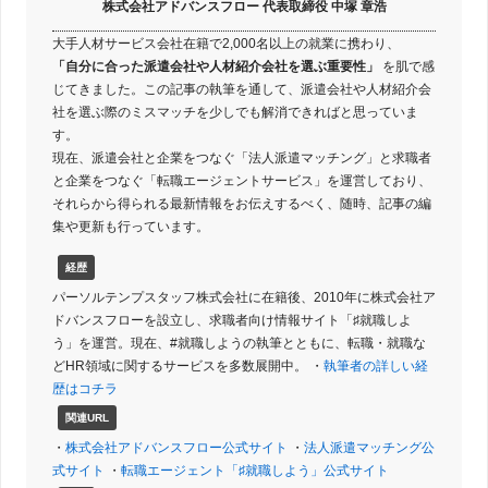
株式会社アドバンスフロー 代表取締役 中塚 章浩
大手人材サービス会社在籍で2,000名以上の就業に携わり、
「自分に合った派遣会社や人材紹介会社を選ぶ重要性」
を肌で感
じてきました。この記事の執筆を通して、派遣会社や人材紹介会
社を選ぶ際のミスマッチを少しでも解消できればと思っていま
す。
現在、派遣会社と企業をつなぐ「法人派遣マッチング」と求職者
と企業をつなぐ「転職エージェントサービス」を運営しており、
それらから得られる最新情報をお伝えするべく、随時、記事の編
集や更新も行っています。
経歴
パーソルテンプスタッフ株式会社に在籍後、2010年に株式会社ア
ドバンスフローを設立し、求職者向け情報サイト「♯就職しよ
う」を運営。現在、#就職しようの執筆とともに、転職・就職な
どHR領域に関するサービスを多数展開中。 ・
執筆者の詳しい経
歴はコチラ
関連URL
・
株式会社アドバンスフロー公式サイト
・
法人派遣マッチング公
式サイト
・
転職エージェント「♯就職しよう」公式サイト