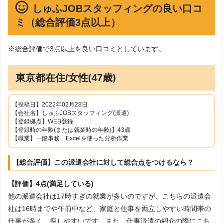
しゅふJOBスタッフィングの良い口コ
ミ（総合評価3点以上）
※総合評価で3点以上を良い口コミとしています。
東京都在住/女性(47歳)
【投稿日】2022年02月28日
【会社名】しゅふJOBスタッフィング(派遣)
【登録拠点】WEB登録
【登録時の年齢(または就業時の年齢)】43歳
【職業】一般事務、Excelを使った分析作業
【総合評価】この派遣会社に対して総合点をつけるなら？
【評価】4点(満足している)
他の派遣会社は17時すぎの就業が多いのですが、こちらの派遣会
社は16時までや午前中など、家庭と仕事を両立しやすい時間帯の
仕事が多く、探しやすいです。また、仕事派遣の紹介の際にこち