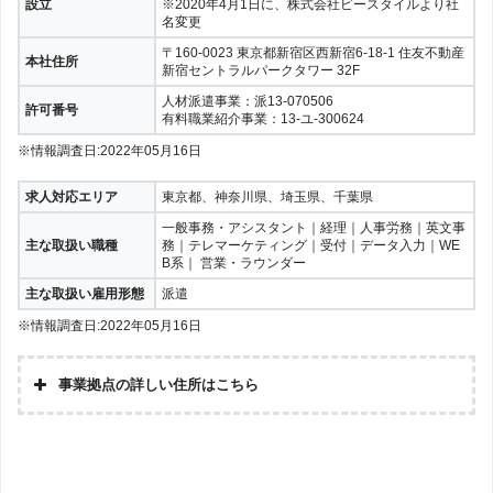
設立
※2020年4月1日に、株式会社ビースタイルより社
名変更
〒160-0023 東京都新宿区西新宿6-18-1 住友不動産
本社住所
新宿セントラルパークタワー 32F
人材派遣事業：派13-070506
許可番号
有料職業紹介事業：13-ユ-300624
※情報調査日:2022年05月16日
求人対応エリア
東京都、神奈川県、埼玉県、千葉県
一般事務・アシスタント｜経理｜人事労務｜英文事
主な取扱い職種
務｜テレマーケティング｜受付｜データ入力｜WE
B系｜ 営業・ラウンダー
主な取扱い雇用形態
派遣
※情報調査日:2022年05月16日
事業拠点の詳しい住所はこちら