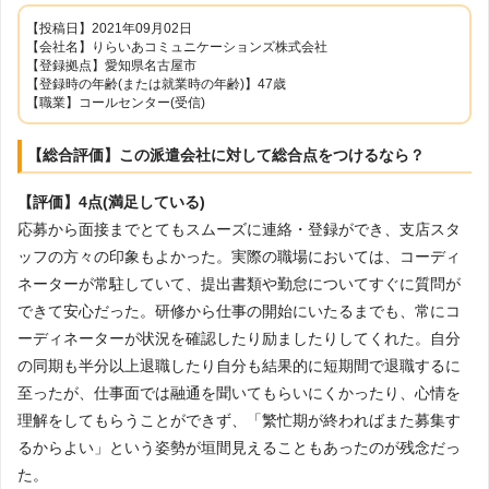
【投稿日】2021年09月02日
【会社名】りらいあコミュニケーションズ株式会社
【登録拠点】愛知県名古屋市
【登録時の年齢(または就業時の年齢)】47歳
【職業】コールセンター(受信)
【総合評価】この派遣会社に対して総合点をつけるなら？
【評価】4点(満足している)
応募から面接までとてもスムーズに連絡・登録ができ、支店スタ
ッフの方々の印象もよかった。実際の職場においては、コーディ
ネーターが常駐していて、提出書類や勤怠についてすぐに質問が
できて安心だった。研修から仕事の開始にいたるまでも、常にコ
ーディネーターが状況を確認したり励ましたりしてくれた。自分
の同期も半分以上退職したり自分も結果的に短期間で退職するに
至ったが、仕事面では融通を聞いてもらいにくかったり、心情を
理解をしてもらうことができず、「繁忙期が終わればまた募集す
るからよい」という姿勢が垣間見えることもあったのが残念だっ
た。