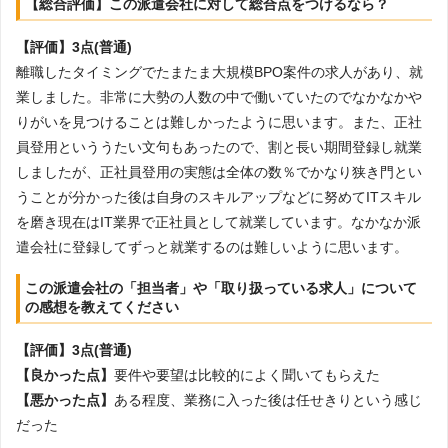
【総合評価】この派遣会社に対して総合点をつけるなら？
【評価】3点(普通)
離職したタイミングでたまたま大規模BPO案件の求人があり、就
業しました。非常に大勢の人数の中で働いていたのでなかなかや
りがいを見つけることは難しかったように思います。また、正社
員登用といううたい文句もあったので、割と長い期間登録し就業
しましたが、正社員登用の実態は全体の数％でかなり狭き門とい
うことが分かった後は自身のスキルアップなどに努めてITスキル
を磨き現在はIT業界で正社員として就業しています。なかなか派
遣会社に登録してずっと就業するのは難しいように思います。
この派遣会社の「担当者」や「取り扱っている求人」について
の感想を教えてください
【評価】3点(普通)
【良かった点】
要件や要望は比較的によく聞いてもらえた
【悪かった点】
ある程度、業務に入った後は任せきりという感じ
だった