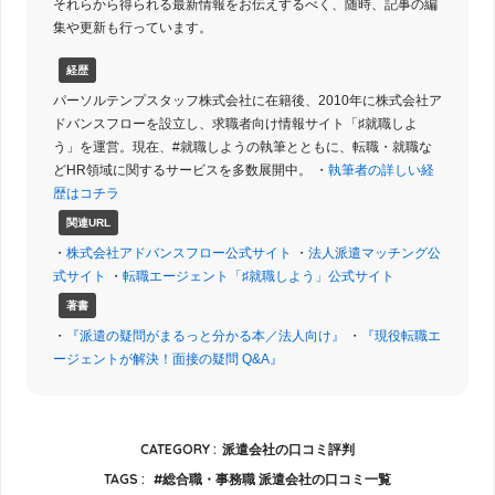
それらから得られる最新情報をお伝えするべく、随時、記事の編
集や更新も行っています。
経歴
パーソルテンプスタッフ株式会社に在籍後、2010年に株式会社ア
ドバンスフローを設立し、求職者向け情報サイト「♯就職しよ
う」を運営。現在、#就職しようの執筆とともに、転職・就職な
どHR領域に関するサービスを多数展開中。 ・
執筆者の詳しい経
歴はコチラ
関連URL
・
株式会社アドバンスフロー公式サイト
・
法人派遣マッチング公
式サイト
・
転職エージェント「♯就職しよう」公式サイト
著書
・
『派遣の疑問がまるっと分かる本／法人向け』
・
『現役転職エ
ージェントが解決！面接の疑問 Q&A』
CATEGORY :
派遣会社の口コミ評判
TAGS :
総合職・事務職 派遣会社の口コミ一覧