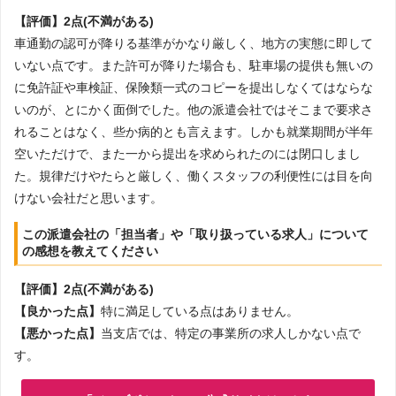
【評価】2点(不満がある)
車通勤の認可が降りる基準がかなり厳しく、地方の実態に即して
いない点です。また許可が降りた場合も、駐車場の提供も無いの
に免許証や車検証、保険類一式のコピーを提出しなくてはならな
いのが、とにかく面倒でした。他の派遣会社ではそこまで要求さ
れることはなく、些か病的とも言えます。しかも就業期間が半年
空いただけで、また一から提出を求められたのには閉口しまし
た。規律だけやたらと厳しく、働くスタッフの利便性には目を向
けない会社だと思います。
この派遣会社の「担当者」や「取り扱っている求人」について
の感想を教えてください
【評価】2点(不満がある)
【良かった点】
特に満足している点はありません。
【悪かった点】
当支店では、特定の事業所の求人しかない点で
す。