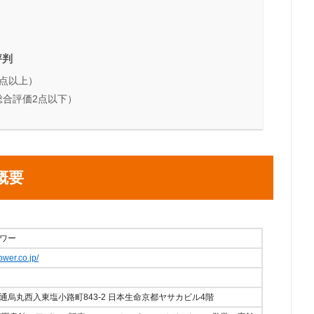
評判
点以上）
合評価2点以下）
概要
ワー
ower.co.jp/
烏丸西入東塩小路町843-2 日本生命京都ヤサカビル4階