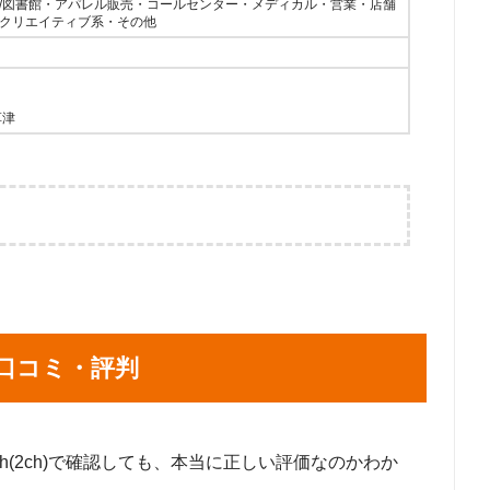
/図書館・アパレル販売・コールセンター・メディカル・営業・店舗
クリエイティブ系・その他
草津
手町1-7-2 東京サンケイビル15F
3-25-9 堀内ビル8F
梅田1-12-17 梅田スクエアビルディング2F
川1-1-3 リバティーハウス4F
口コミ・評判
5ch(2ch)で確認しても、本当に正しい評価なのかわか