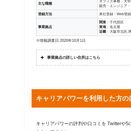
オフィス事務・大学
主な職種
販売・エンジニア・
登録方法
来社登録・Web登録
関東
：千代田区
事業拠点
東海
：名古屋
近畿
：大阪市北区,
※情報調査日:2020年10月1日
事業拠点の詳しい住所はこちら
大手町支社
東京都千代田区大
名古屋支社
名古屋市中村区名駅
大阪支社
大阪府大阪市北区
滋賀支社
滋賀県草津市西渋
キャリアパワーを利用した方の
キャリアパワーの評判や口コミを Twitterや