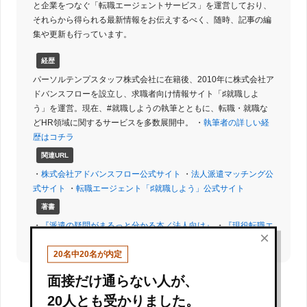
と企業をつなぐ「転職エージェントサービス」を運営しており、
それらから得られる最新情報をお伝えするべく、随時、記事の編
集や更新も行っています。
経歴
パーソルテンプスタッフ株式会社に在籍後、2010年に株式会社ア
ドバンスフローを設立し、求職者向け情報サイト「♯就職しよ
う」を運営。現在、#就職しようの執筆とともに、転職・就職な
どHR領域に関するサービスを多数展開中。 ・
執筆者の詳しい経
歴はコチラ
関連URL
・
株式会社アドバンスフロー公式サイト
・
法人派遣マッチング公
式サイト
・
転職エージェント「♯就職しよう」公式サイト
著書
・
『派遣の疑問がまるっと分かる本／法人向け』
・
『現役転職エ
×
ージェントが解決！面接の疑問 Q&A』
20名中20名が内定
面接だけ通らない人が、
CATEGORY :
その他
20人とも受かりました。