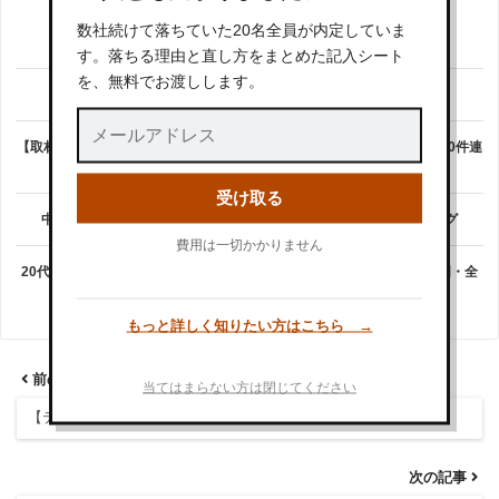
数社続けて落ちていた20名全員が内定していま
B【本人確認済み】パーソルテンプスタッフの評判・口コミ
す。落ちる理由と直し方をまとめた記入シート
を、無料でお渡しします。
【下書き】マンパワー口コミ
【取材】クラウドワークスで仕事依頼するコツや方法･流れ【5つ星を250件連
続いただいた私が紹介します！】
受け取る
中塚用【転職プロが32社比較】おすすめ転職エージェントランキング
費用は一切かかりません
20代の転職に強い転職エージェント「＃就職しよう」〈オンライン専門・全
国対応〉求人数4,236件保有
もっと詳しく知りたい方はこちら →
前の記事
当てはまらない方は閉じてください
【テスト】
次の記事