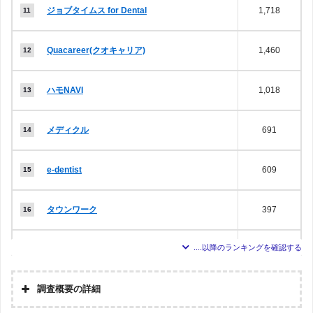
ジョブタイムス for Dental
1,718
Quacareer(クオキャリア)
1,460
ハモNAVI
1,018
メディクル
691
e-dentist
609
タウンワーク
397
メディカルリンケージ
307
調査概要の詳細
JOB DENTAL
297