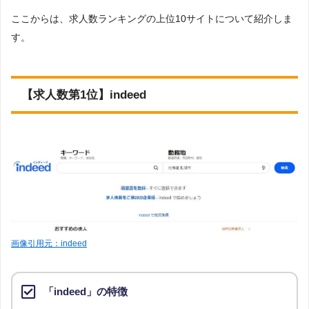
調査の企画・集計
とらばーゆ
186
ここからは、求人数ランキングの上位10サイトについて紹介しま
株式会社アドバンスフロー
す。
調査対象とした転職サイトについて
メディコナビ
134
Googleで「歯科衛生士 転職サイト」という検索ワードで検索し、
検索結果10ページ目までに表示された転職サイト(求人情報が掲載
されているサイト、就職支援や転職支援を行っているサイト)を調
【求人数第1位】indeed
イーアイデム
52
査対象としました
調査対象とした求人について
Denty
46
上記で調査対象とした転職サイトに掲載されている求人のうち、
歯科衛生士
という条件に当てはまる求人数をカウントしました
リクナビNEXT
27
調査日
求人数ランキングの上部に記載
ライオン コーディアルサポート株式会社
23
画像引用元：indeed
シゴトガイド（北海道）
21
「indeed」の特徴
Create転職
11