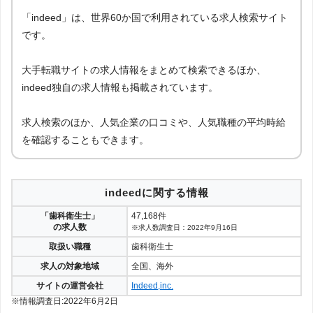
「indeed」は、世界60か国で利用されている求人検索サイト
医療21
4
です。
歯科求人.COM
3
大手転職サイトの求人情報をまとめて検索できるほか、
indeed独自の求人情報も掲載されています。
求人検索のほか、人気企業の口コミや、人気職種の平均時給
を確認することもできます。
indeedに関する情報
「歯科衛生士」
47,168件
の求人数
※求人数調査日：2022年9月16日
取扱い職種
歯科衛生士
求人の対象地域
全国、海外
サイトの運営会社
Indeed,inc.
※情報調査日:2022年6月2日