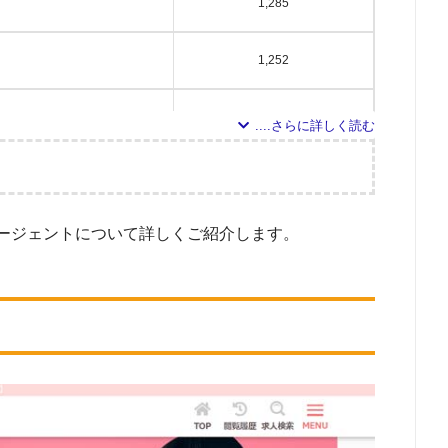
1,285
1,252
964
934
調査の企画・集計
881
ージェントについて詳しくご紹介します。
象とした派遣会社について
索し、検索結果に表示された10のWEBサイトを閲覧。その10サイトに記載されて
763
取得している」の条件を満たす企業22社を対象としました。
対象とした求人について
656
サイトで公開している求人のうち、「就業形態：常勤」「資格：正看護師・准看護
た。（※求人数ゼロまたはエリア対象外の場合は、ランキングから除外してお
434
調査日