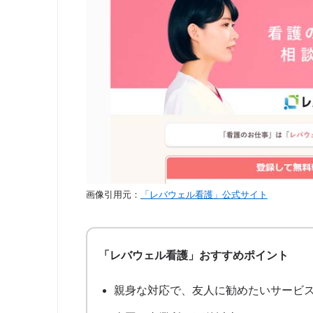
ナースではたらこ
看護プロ
美容外科求人ガイド
リクルートエージェント
ベネッセMCM看護師
画像引用元：
「レバウェル看護」公式サイト
dodaエージェントサービス
17 件中 1 から 17 まで表示
「レバウェル看護」おすすめポイント
親身な対応で、友人に勧めたいサービスN