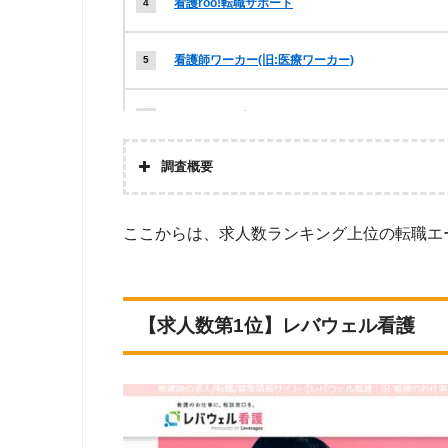
看護roo!転職サポート
看護師ワーカー(旧:医療ワーカー)
ナースジョブ
調査概要
ナースJJ
株式会社アドバンスフロー
MCナースネット
ここからは、求人数ランキング上位の転職エ
調査対
Googleで「看護 転職エージェント」という検索ワードで検
マイナビ看護師
いた転職エージェントのうち、「『有料職業紹介事業許可』を
【求人数第1位】レバウェル看護
調査
ナース人材バンク
上記で調査対象とした転職エージェント22社が各社のWEB
師」「地域：岡山」の条件に合致する求人数をカウントしまし
ります。）
スーパーナース
求人数ランキングの上部に記載