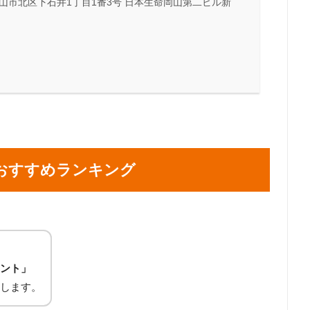
山市北区下石井1丁目1番3号 日本生命岡山第二ビル新
おすすめランキング
ント」
します。