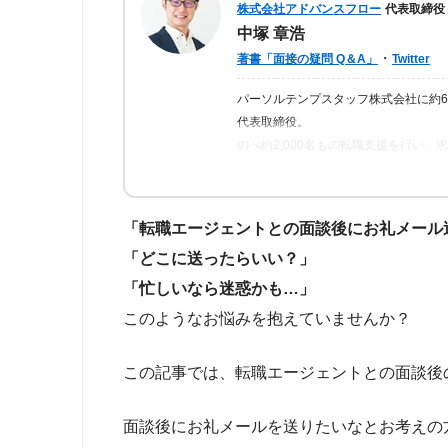
株式会社アドバンスフロー
代表取締役
中塚 章浩
・
著書「面接の疑問 Q＆A」
Twitter
パーソルテンプスタッフ株式会社に約
代表取締役。
のべ約2,000名もの転職支援を行い
ら「転職はしっかりとした情報が得ら
の人が情報を得られるよう、記事の監
「転職エージェントとの面談後にお礼メール
「どこに送ったらいい？」
「忙しいなら迷惑かも…」
このようなお悩みを抱えていませんか？
この記事では、転職エージェントとの面談後
面談後にお礼メールを送りたいなとお考えの