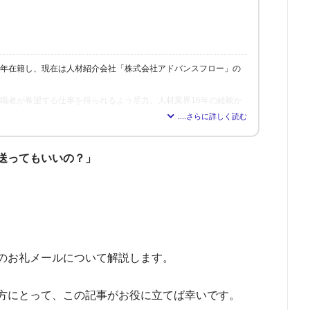
6年在籍し、現在は人材紹介会社「株式会社アドバンスフロー」の
、求職者が希望する仕事を得られるよう尽力。人材業界16年の経験か
れれば得られるほど、理想の職場を見つけられる」と確信し、多く
修も行う。
送ってもいいの？」
のお礼メールについて解説します。
方にとって、この記事がお役に立てば幸いです。