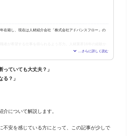
6年在籍し、現在は人材紹介会社「株式会社アドバンスフロー」の
、求職者が希望する仕事を得られるよう尽力。人材業界16年の経験か
れれば得られるほど、理想の職場を見つけられる」と確信し、多く
修も行う。
断っていても大丈夫？」
なる？」
紹介について解説します。
に不安を感じている方にとって、この記事が少しで