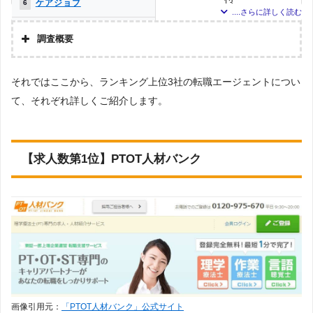
ケアジョブ
13
6
クリックジョブ介護
12
7
調査概要
メドフィット
10
8
調査の企画・集計
それではここから、ランキング上位3社の転職エージェントについ
株式会社アドバンスフロー
介護JJ（介護ジャストジョ
8
9
ブ）
て、それぞれ詳しくご紹介します。
調査対象とした転職エージェントについて
ミラクス介護
1
10
Googleで「リハビリ 転職エージェント」という検索ワードで検索して掲載し
ていた「『有料職業紹介事業許可』を取得している」企業を対象。
お仕事委員会 Produced by
0
11
調査対象とした求人について
エルユーエス
【求人数第1位】PTOT人材バンク
上記で調査対象とした転職エージェントがWEBサイトで公開している求人のう
メディカル・コンシェルジ
0
11
ち、「条件：理学療法士」「地域：栃木県」の条件に合致する求人数をカウン
ュネット
トしました。
ベネッセMCM PT・OT・ST
0
11
お仕事サポート
調査日
求人数ランキング上部または下部に記載
PTOT転職ナビ
0
11
MC-介護のお仕事
0
11
画像引用元：
「PTOT人材バンク」公式サイト