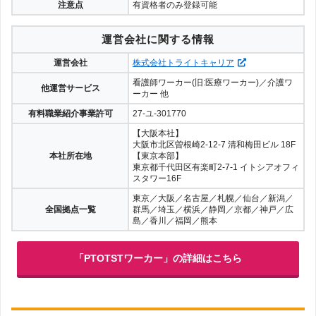
注意点
有資格者のみ登録可能
運営会社に関する情報
運営会社
株式会社トライトキャリア
看護師ワーカー(旧:医療ワーカー)／介護ワ
他運営サービス
ーカー 他
有料職業紹介事業許可
27-ユ-301770
【大阪本社】
大阪市北区曽根崎2-12-7 清和梅田ビル 18F
本社所在地
【東京本部】
東京都千代田区有楽町2-7-1 イトシアオフィ
スタワー16F
東京／大阪／名古屋／札幌／仙台／新潟／
全国拠点一覧
群馬／埼玉／横浜／静岡／京都／神戸／広
島／香川／福岡／熊本
「PTOTSTワーカー」の詳細はこちら