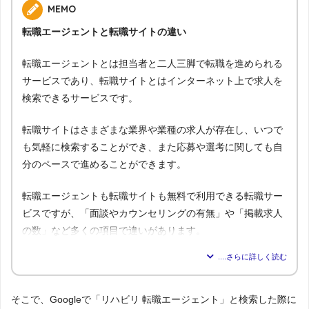
MEMO
転職エージェントと転職サイトの違い
転職エージェントとは担当者と二人三脚で転職を進められる
サービスであり、転職サイトとはインターネット上で求人を
検索できるサービスです。
転職サイトはさまざまな業界や業種の求人が存在し、いつで
も気軽に検索することができ、また応募や選考に関しても自
分のペースで進めることができます。
転職エージェントも転職サイトも無料で利用できる転職サー
ビスですが、「面談やカウンセリングの有無」や「掲載求人
の数」など多くの項目で違いがあります。
転職エージェ
比較内容
転職サイト
ント
1.気軽に利用できるのはどっち？
そこで、Googleで「リハビリ 転職エージェント」と検索した際に
△
◯
→解説1