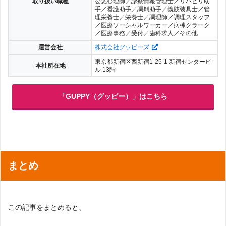
取り扱い職種
公認心理師／診療情報管理士／リハビリ助
手／看護助手／調剤助手／義肢装具士／管
理栄養士／栄養士／調理師／調理スタッフ
／医療ソーシャルワーカー／病棟クラーク
／医療事務／受付／歯科求人／その他
運営会社
株式会社グッピーズ
東京都新宿区西新宿1-25-1 新宿センタービ
本社所在地
ル 13階
「GUPPY（グッピー）」はこちら
まとめ
この記事をまとめると、