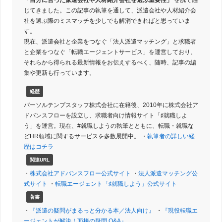
じてきました。この記事の執筆を通して、派遣会社や人材紹介会
社を選ぶ際のミスマッチを少しでも解消できればと思っていま
す。
現在、派遣会社と企業をつなぐ「法人派遣マッチング」と求職者
と企業をつなぐ「転職エージェントサービス」を運営しており、
それらから得られる最新情報をお伝えするべく、随時、記事の編
集や更新も行っています。
経歴
パーソルテンプスタッフ株式会社に在籍後、2010年に株式会社ア
ドバンスフローを設立し、求職者向け情報サイト「♯就職しよ
う」を運営。現在、#就職しようの執筆とともに、転職・就職な
どHR領域に関するサービスを多数展開中。 ・
執筆者の詳しい経
歴はコチラ
関連URL
・
株式会社アドバンスフロー公式サイト
・
法人派遣マッチング公
式サイト
・
転職エージェント「♯就職しよう」公式サイト
著書
・
『派遣の疑問がまるっと分かる本／法人向け』
・
『現役転職エ
ージェントが解決！面接の疑問 Q&A』