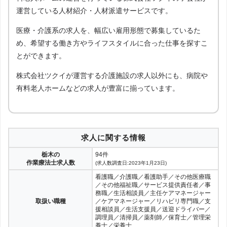
運営している人材紹介・人材派遣サービスです。
医療・介護系の求人を、幅広い雇用形態で募集しているた
め、希望する働き方やライフスタイルに合った仕事を探すこ
とができます。
株式会社ツクイが運営する介護施設の求人以外にも、病院や
有料老人ホームなどの求人が豊富に揃っています。
求人に関する情報
栃木の
94件
作業療法士求人数
(求人数調査日:2023年1月23日)
看護職／介護職／看護助手／その他医療職
／その他福祉職／サービス提供責任者／事
務職／生活相談員／主任ケアマネージャー
取扱い職種
／ケアマネージャー／リハビリ専門職／支
援相談員／生活支援員／送迎ドライバー／
調理員／清掃員／薬剤師／保育士／管理栄
養士／栄養士