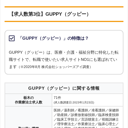
【求人数第3位】GUPPY（グッピー）
「GUPPY（グッピー）」の特徴は？
GUPPY（グッピー）は、医療・介護・福祉分野に特化した転
職サイトで、転職で使いたい求人サイトNO1にも選ばれてい
ます
（※2020年8月 株式会社ショッパーズアイ調査）
GUPPY（グッピー）に関する情報
栃木の
71件
作業療法士求人数
(求人数調査日:2023年1月23日)
医師／薬剤師／看護師／准看護師／保健師
／助産師／診療放射線技師／臨床検査技師
／臨床工学技士／言語聴覚士／視能訓練士
／理学療法士／作業療法士／臨床心理士／