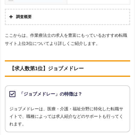
利用することができます。
［解説2］転職エージェントは、自社が実際にコンタクトを取っている
調査概要
企業の求人のみが掲載されているため、転職エージェントのチェックが
調査の企画・集計
入ることから厳選されています。
ここからは、作業療法士の求人を豊富にもっているおすすめ転職
株式会社アドバンスフロー
サイト上位3位についてより詳しくご紹介します。
調査対象とした転職サイトについて
［解説3］転職エージェントも、複数の企業に同時応募できますが、転
Googleで「リハビリ 転職エージェント」という検索ワードで検索して掲載し
職エージェント内の社内選考で落ちる可能性もあります。反面、転職サ
ていた「転職支援サービスを提供していない」サイトを対象としています。
イトでは自身で興味のある求人があればいくらでも自由に応募すること
調査対象とした求人について
【求人数第1位】ジョブメドレー
ができます。
上記で調査対象とした転職サイトがWEBサイトで公開している求人のうち、
「地域：栃木県」の条件に合致する求人数をカウントしました。
［解説4］転職エージェントは、担当者が企業の人事担当者からヒアリ
調査日
ングした上で人材紹介を行っています。そのため、企業がどんな人材が
「ジョブメドレー」の特徴は？
求人数ランキング上部または下部に記載
欲しいのか、企業の内情はどうなのかを理解しているため、より詳しい
企業情報を得られます。
ジョブメドレーは、医療・介護・福祉分野に特化した転職サ
イトで、職種によっては求人紹介などのサポートも行ってく
［解説5］転職エージェントは、企業が欲しい人材と転職希望者が合致
れます。
している求人を紹介しているため、内定をもらいやすくなります。