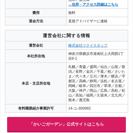
→住所・アクセス詳細はこちら
費用
無料
退会方法
直接アドバイザーに連絡
運営会社に関する情報
運営会社
株式会社ツクイスタッフ
神奈川県横浜市港南区上大岡西1丁
本社所在地
目6-1
札幌／青森／盛岡／仙台／山形／新
潟／長野／金沢／千葉／柏／さいた
ま／代々木／立川／厚木／横浜／宇
都宮／高崎／静岡／浜松／名古屋／
本店・支店所在地
岡崎／岐阜／四日市／草津／京都／
大阪／神戸／岡山／広島／高松／松
山／高知／福岡／久留米／北九州／
熊本／鹿児島
有料職業紹介事業許可
14-ユ-300992
「かいごガーデン」公式サイトはこちら