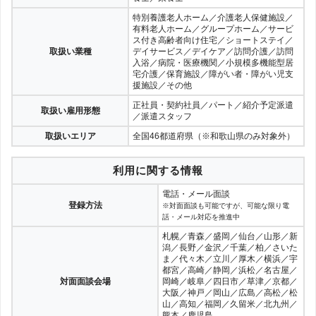
特別養護老人ホーム／介護老人保健施設／
有料老人ホーム／グループホーム／サービ
ス付き高齢者向け住宅／ショートステイ／
取扱い業種
デイサービス／デイケア／訪問介護／訪問
入浴／病院・医療機関／小規模多機能型居
宅介護／保育施設／障がい者・障がい児支
援施設／その他
正社員・契約社員／パート／紹介予定派遣
取扱い雇用形態
／派遣スタッフ
取扱いエリア
全国46都道府県（※和歌山県のみ対象外）
利用に関する情報
電話・メール面談
登録方法
※対面面談も可能ですが、可能な限り電
話・メール対応を推進中
札幌／青森／盛岡／仙台／山形／新
潟／長野／金沢／千葉／柏／さいた
ま／代々木／立川／厚木／横浜／宇
都宮／高崎／静岡／浜松／名古屋／
対面面談会場
岡崎／岐阜／四日市／草津／京都／
大阪／神戸／岡山／広島／高松／松
山／高知／福岡／久留米／北九州／
熊本／鹿児島