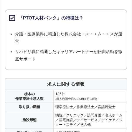
「PTOT人材バンク」の特徴は？
介護・医療業界に精通した株式会社エス・エム・エスが運
営
リハビリ職に精通したキャリアパートナーが転職活動を徹
底サポート
求人に関する情報
栃木の
185件
作業療法士求人数
(求人数調査日:2023年1月23日)
取り扱い職種
理学療法士／作業療法士／言語聴覚士
病院／クリニック／訪問介護／老人ホーム
施設形態
／居宅施設／デイサービス／デイケア／シ
ョートステイ／その他