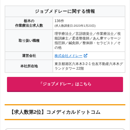
ジョブメドレーに関する情報
栃木の
136件
作業療法士求人数
(求人数調査日:2023年1月23日)
理学療法士／言語聴覚士／作業療法士／視
能訓練士／柔道整復師／あん摩マッサージ
取り扱い職種
指圧師／鍼灸師／整体師・セラピスト／そ
の他
運営会社
株式会社メドレー
東京都港区六本木3-2-1 住友不動産六本木グ
本社所在地
ランドタワー 22階
「ジョブメドレー」はこちら
【求人数第2位】コメディカルドットコム