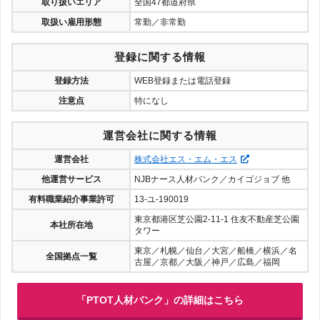
取り扱いエリア
全国47都道府県
取扱い雇用形態
常勤／非常勤
登録に関する情報
登録方法
WEB登録または電話登録
注意点
特になし
運営会社に関する情報
運営会社
株式会社エス・エム・エス
他運営サービス
NJBナース人材バンク／カイゴジョブ 他
有料職業紹介事業許可
13-ユ-190019
東京都港区芝公園2-11-1 住友不動産芝公園
本社所在地
タワー
東京／札幌／仙台／大宮／船橋／横浜／名
全国拠点一覧
古屋／京都／大阪／神戸／広島／福岡
「PTOT人材バンク」の詳細はこちら