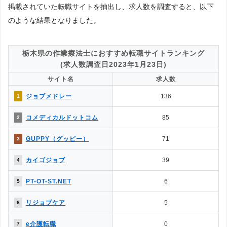
掲載されていた転職サイトを抽出し、求人数を調査すると、以下
◯
✕
2.面談・カウンセリングの有無は？
のような結果となりました。
◯
◎
3.掲載求人数はどっちが多い？
4.掲載求人の質が良いのは？
◯
△
→解説2
栃木県の作業療法士におすすめ転職サイトランキング
5.一度に複数の求人に応募できる？
(求人数調査日2023年1月23日)
◯
◎
→解説3
サイト名
求人数
△
◯
6.企業やヘッドハンターからスカウトはある？
ジョブメドレー
136
1
7.企業情報を詳しく知れるのは？
◯
△
→解説4
コメディカルドットコム
85
2
◯
△
8.応募書類の添削や面接対策はある？
◯
✕
9.日程調整や年収交渉など企業やりとりは？
GUPPY（グッピー）
71
3
10.内定をもらいやすいのは？
◯
△
→解説5
カイゴジョブ
39
4
△
✕
11.退職サポートや転職後のサポートは？
PT-OT-ST.NET
6
5
［解説1］転職エージェントは、転職エージェント経由での応募になる
リジョブケア
5
6
ため、転職エージェント側とのやりとりが必要になるなど多少の制限が
生じます。反面、転職サイトは自身で応募するため制約がなく、気軽に
e介護転職
0
7