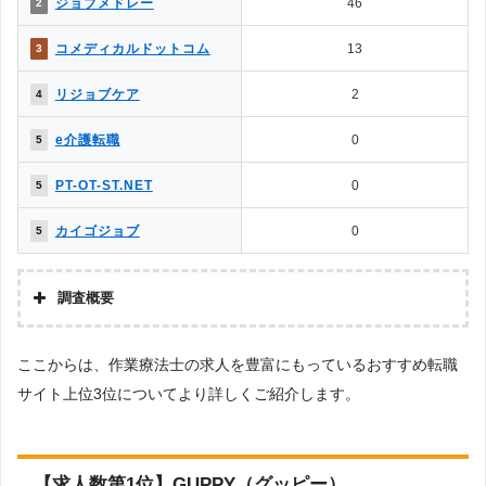
ジョブメドレー
46
2
◯
△
8.応募書類の添削や面接対策はある？
◯
✕
9.日程調整や年収交渉など企業やりとりは？
コメディカルドットコム
13
3
10.内定をもらいやすいのは？
◯
△
→解説5
リジョブケア
2
4
△
✕
11.退職サポートや転職後のサポートは？
e介護転職
0
5
［解説1］転職エージェントは、転職エージェント経由での応募になる
PT-OT-ST.NET
0
5
ため、転職エージェント側とのやりとりが必要になるなど多少の制限が
生じます。反面、転職サイトは自身で応募するため制約がなく、気軽に
カイゴジョブ
0
5
利用することができます。
［解説2］転職エージェントは、自社が実際にコンタクトを取っている
調査概要
企業の求人のみが掲載されているため、転職エージェントのチェックが
調査の企画・集計
入ることから厳選されています。
ここからは、作業療法士の求人を豊富にもっているおすすめ転職
株式会社アドバンスフロー
サイト上位3位についてより詳しくご紹介します。
調査対象とした転職サイトについて
［解説3］転職エージェントも、複数の企業に同時応募できますが、転
Googleで「リハビリ 転職エージェント」という検索ワードで検索して掲載し
職エージェント内の社内選考で落ちる可能性もあります。反面、転職サ
ていた「転職支援サービスを提供していない」サイトを対象としています。
イトでは自身で興味のある求人があればいくらでも自由に応募すること
調査対象とした求人について
【求人数第1位】GUPPY（グッピー）
ができます。