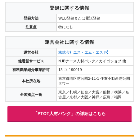
登録に関する情報
登録方法
WEB登録または電話登録
注意点
特になし
運営会社に関する情報
運営会社
株式会社エス・エム・エス
他運営サービス
NJBナース人材バンク／カイゴジョブ 他
有料職業紹介事業許可
13-ユ-190019
東京都港区芝公園2-11-1 住友不動産芝公園
本社所在地
タワー
東京／札幌／仙台／大宮／船橋／横浜／名
全国拠点一覧
古屋／京都／大阪／神戸／広島／福岡
「PTOT人材バンク」の詳細はこちら