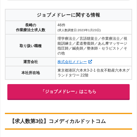
ジョブメドレーに関する情報
長崎の
46件
作業療法士求人数
(求人数調査日:2023年1月23日)
理学療法士／言語聴覚士／作業療法士／視
能訓練士／柔道整復師／あん摩マッサージ
取り扱い職種
指圧師／鍼灸師／整体師・セラピスト／そ
の他
運営会社
株式会社メドレー
東京都港区六本木3-2-1 住友不動産六本木グ
本社所在地
ランドタワー 22階
「ジョブメドレー」はこちら
【求人数第3位】コメディカルドットコム