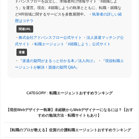
ドバンスフローを設立し、求職者向け情報サイト「♯就職しよ
う」を運営。現在、#就職しようの執筆とともに、転職・就職な
どHR領域に関するサービスを多数展開中。 ・
執筆者の詳しい経
歴はコチラ
関連URL
・
株式会社アドバンスフロー公式サイト
・
法人派遣マッチング公
式サイト
・
転職エージェント「♯就職しよう」公式サイト
著書
・
『派遣の疑問がまるっと分かる本／法人向け』
・
『現役転職エ
ージェントが解決！面接の疑問 Q&A』
CATEGORY :
転職エージェントおすすめランキング
【現役Webデザイナー執筆】未経験からWebデザイナーになるには？【おす
すめの勉強方法・転職サイトもあり】
【転職のプロが教える】佐賀の介護転職エージェントおすすめランキング