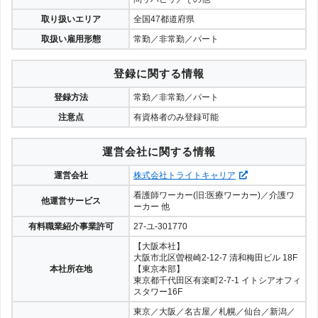
取り扱いエリア
全国47都道府県
取扱い雇用形態
常勤／非常勤／パート
登録に関する情報
登録方法
常勤／非常勤／パート
注意点
有資格者のみ登録可能
運営会社に関する情報
運営会社
株式会社トライトキャリア
看護師ワーカー(旧:医療ワーカー)／介護ワ
他運営サービス
ーカー 他
有料職業紹介事業許可
27-ユ-301770
【大阪本社】
大阪市北区曽根崎2-12-7 清和梅田ビル 18F
本社所在地
【東京本部】
東京都千代田区有楽町2-7-1 イトシアオフィ
スタワー16F
東京／大阪／名古屋／札幌／仙台／新潟／