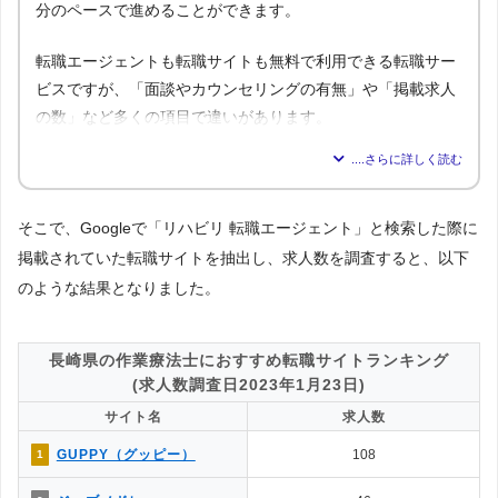
分のペースで進めることができます。
転職エージェントも転職サイトも無料で利用できる転職サー
ビスですが、「面談やカウンセリングの有無」や「掲載求人
の数」など多くの項目で違いがあります。
転職エージェ
比較内容
転職サイト
ント
1.気軽に利用できるのはどっち？
そこで、Googleで「リハビリ 転職エージェント」と検索した際に
△
◯
→解説1
掲載されていた転職サイトを抽出し、求人数を調査すると、以下
◯
✕
2.面談・カウンセリングの有無は？
のような結果となりました。
◯
◎
3.掲載求人数はどっちが多い？
4.掲載求人の質が良いのは？
◯
△
→解説2
長崎県の作業療法士におすすめ転職サイトランキング
5.一度に複数の求人に応募できる？
(求人数調査日2023年1月23日)
◯
◎
→解説3
サイト名
求人数
△
◯
6.企業やヘッドハンターからスカウトはある？
GUPPY（グッピー）
108
1
7.企業情報を詳しく知れるのは？
◯
△
→解説4