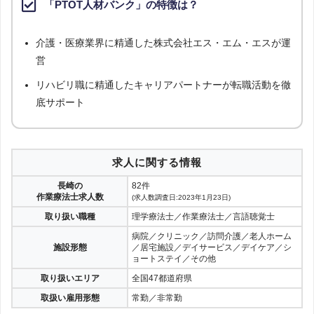
「PTOT人材バンク」の特徴は？
介護・医療業界に精通した株式会社エス・エム・エスが運
営
リハビリ職に精通したキャリアパートナーが転職活動を徹
底サポート
求人に関する情報
長崎の
82件
作業療法士求人数
(求人数調査日:2023年1月23日)
取り扱い職種
理学療法士／作業療法士／言語聴覚士
病院／クリニック／訪問介護／老人ホーム
施設形態
／居宅施設／デイサービス／デイケア／シ
ョートステイ／その他
取り扱いエリア
全国47都道府県
取扱い雇用形態
常勤／非常勤