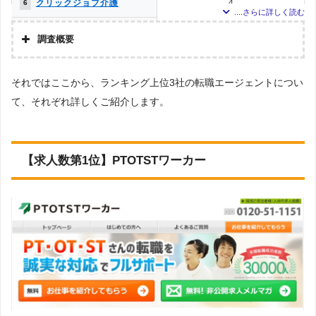
クリックジョブ介護
4
6
メドフィット
3
7
調査概要
ミラクス介護
2
8
調査の企画・集計
それではここから、ランキング上位3社の転職エージェントについ
株式会社アドバンスフロー
メディカル・コンシェルジ
1
9
ュネット
て、それぞれ詳しくご紹介します。
調査対象とした転職エージェントについて
お仕事委員会 Produced by
0
10
Googleで「リハビリ 転職エージェント」という検索ワードで検索して掲載し
エルユーエス
ていた「『有料職業紹介事業許可』を取得している」企業を対象。
ベネッセMCM PT・OT・ST
0
10
調査対象とした求人について
お仕事サポート
【求人数第1位】PTOTSTワーカー
上記で調査対象とした転職エージェントがWEBサイトで公開している求人のう
PTOT転職ナビ
0
10
ち、「条件：理学療法士」「地域：長崎県」の条件に合致する求人数をカウン
トしました。
かいごガーデン
0
10
調査日
求人数ランキング上部または下部に記載
MC-介護のお仕事
0
10
介護JJ（介護ジャストジョ
0
10
ブ）