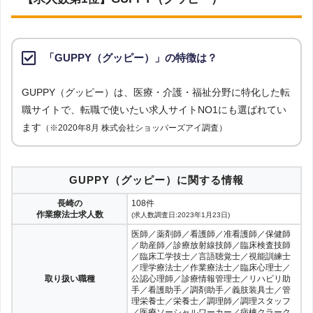
上記で調査対象とした転職サイトがWEBサイトで公開している求人のうち、
「地域：長崎県」の条件に合致する求人数をカウントしました。
［解説4］転職エージェントは、担当者が企業の人事担当者からヒアリ
調査日
ングした上で人材紹介を行っています。そのため、企業がどんな人材が
「GUPPY（グッピー）」の特徴は？
求人数ランキング上部または下部に記載
欲しいのか、企業の内情はどうなのかを理解しているため、より詳しい
企業情報を得られます。
GUPPY（グッピー）は、医療・介護・福祉分野に特化した転
職サイトで、転職で使いたい求人サイトNO1にも選ばれてい
［解説5］転職エージェントは、企業が欲しい人材と転職希望者が合致
ます
（※2020年8月 株式会社ショッパーズアイ調査）
している求人を紹介しているため、内定をもらいやすくなります。
GUPPY（グッピー）に関する情報
長崎の
108件
作業療法士求人数
(求人数調査日:2023年1月23日)
医師／薬剤師／看護師／准看護師／保健師
／助産師／診療放射線技師／臨床検査技師
／臨床工学技士／言語聴覚士／視能訓練士
／理学療法士／作業療法士／臨床心理士／
取り扱い職種
公認心理師／診療情報管理士／リハビリ助
手／看護助手／調剤助手／義肢装具士／管
理栄養士／栄養士／調理師／調理スタッフ
／医療ソーシャルワーカー／病棟クラーク