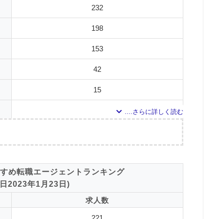
232
0
198
153
42
15
13
12
調査の企画・集計
9
すめ転職エージェントランキング
6
した転職エージェントについて
2023年1月23日)
ドで検索して掲載していた「『有料職業紹介事業許可』を取得している」企業を対
2
求人数
対象とした求人について
1
221