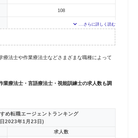
108
24
21
調査の企画・集計
13
学療法士や作業療法士などさまざまな職種によって
8
した転職エージェントについて
ドで検索して掲載していた「『有料職業紹介事業許可』を取得している」企業を対
4
作業療法士・言語療法士・視能訓練士の求人数も調
ポー
対象とした求人について
2
している求人のうち、「条件：リハビリ専門職」「地域：群馬県」の条件に合致
2
調査日
すめ転職エージェントランキング
0
エス
2023年1月23日)
0
求人数