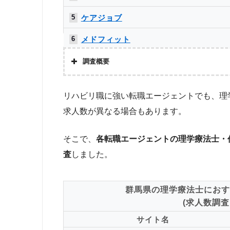
ケアジョブ
5
メドフィット
6
クリックジョブ介護
7
調査概要
かいごガーデン
8
株式会社アドバンスフロー
リハビリ職に強い転職エージェントでも、理
介護JJ（介護ジャストジョブ）
9
調査対象と
求人数が異なる場合もあります。
Googleで「リハビリ 転職エージェント」という検索ワー
ミラクス介護
10
象。
そこで、
各転職エージェントの理学療法士・
ベネッセMCM PT・OT・STお仕事サ
調査
11
査
しました。
ト
上記で調査対象とした転職エージェントがWEBサイトで公開
する求人数をカウントしました。
メディカル・コンシェルジュネット
11
群馬県の理学療法士におす
お仕事委員会 Produced by エルユー
13
求人数ランキング上部または下部に記載
(求人数調査日
PTOT転職ナビ
13
サイト名