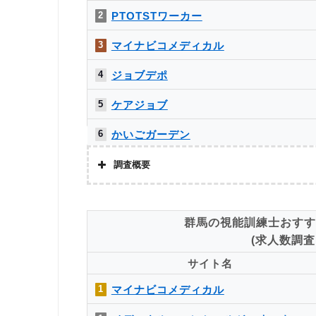
ベネッセMCM PT・OT・STお仕事サ
求人数をカウントしました。
11
PTOTSTワーカー
2
ト
マイナビコメディカル
PTOT転職ナビ
11
3
求人数ランキング上部または下部に記載
ジョブデポ
MC-介護のお仕事
11
4
ケアジョブ
ミラクス介護
11
5
かいごガーデン
6
メドフィット
7
調査概要
クリックジョブ介護
8
株式会社アドバンスフロー
群馬の視能訓練士おすす
ミラクス介護
9
調査対象と
(求人数調査日
Googleで「リハビリ 転職エージェント」という検索ワー
お仕事委員会 Produced by エルユー
10
象。
サイト名
調査
PTOT転職ナビ
10
マイナビコメディカル
1
上記で調査対象とした転職エージェントがWEBサイトで公開
ベネッセMCM PT・OT・STお仕事サ
求人数をカウントしました。
10