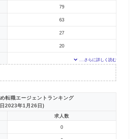
ポー
0
79
調査日
63
0
27
0
20
0
6
4
調査の企画・集計
3
め転職エージェントランキング
1
した転職エージェントについて
2023年1月26日)
ドで検索して掲載していた「『有料職業紹介事業許可』を取得している」企業を対
0
エス
求人数
対象とした求人について
0
0
している求人のうち、「条件：言語聴覚士」「地域：群馬県」の条件に合致する
ポー
0