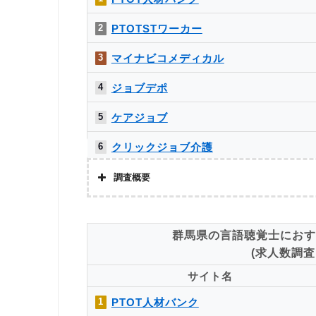
上記で調査対象とした転職エージェントがWEBサイトで公開
求人数をカウントしました。
お仕事委員会 Produced by エルユー
12
PTOTSTワーカー
2
PTOT転職ナビ
12
マイナビコメディカル
3
求人数ランキング上部または下部に記載
ベネッセMCM PT・OT・STお仕事サ
12
ジョブデポ
4
ト
ケアジョブ
MC-介護のお仕事
12
5
クリックジョブ介護
6
メドフィット
7
調査概要
かいごガーデン
7
株式会社アドバンスフロー
群馬県の言語聴覚士におす
介護JJ（介護ジャストジョブ）
9
調査対象と
(求人数調査日
Googleで「リハビリ 転職エージェント」という検索ワー
メディカル・コンシェルジュネット
10
象。
サイト名
調査
お仕事委員会 Produced by エルユー
11
PTOT人材バンク
1
上記で調査対象とした転職エージェントがWEBサイトで公開