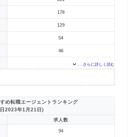
している求人のうち、「条件：理学療法士」「地域：群馬県」の条件に合致する
0
エス
178
調査日
0
129
ポー
0
54
46
0
16
8
調査の企画・集計
8
すめ転職エージェントランキング
5
した転職エージェントについて
2023年1月21日)
ドで検索して掲載していた「『有料職業紹介事業許可』を取得している」企業を対
1
求人数
対象とした求人について
0
エス
94
している求人のうち、「条件：作業療法士」「地域：群馬県」の条件に合致する