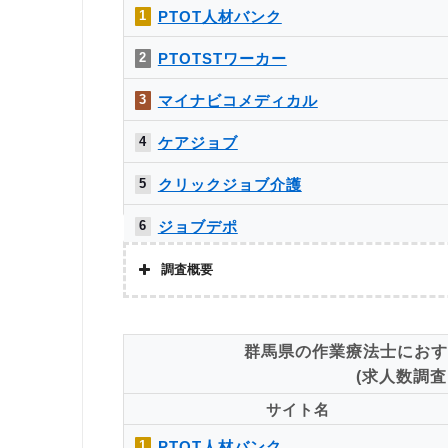
PTOT人材バンク
MC-介護のお仕事
13
1
PTOTSTワーカー
2
マイナビコメディカル
3
ケアジョブ
4
クリックジョブ介護
5
ジョブデポ
6
メドフィット
7
調査概要
かいごガーデン
8
株式会社アドバンスフロー
群馬県の作業療法士におす
介護JJ（介護ジャストジョブ）
9
調査対象と
(求人数調査日
Googleで「リハビリ 転職エージェント」という検索ワー
ミラクス介護
10
象。
サイト名
調査
メディカル・コンシェルジュネット
11
PTOT人材バンク
1