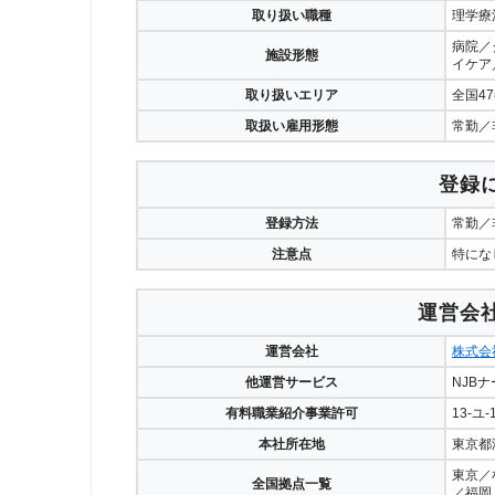
取り扱い職種
理学療
病院／
施設形態
イケア
取り扱いエリア
全国4
取扱い雇用形態
常勤／
登録
登録方法
常勤／
注意点
特にな
運営会
運営会社
株式会
他運営サービス
NJB
有料職業紹介事業許可
13-ユ-
本社所在地
東京都
東京／
全国拠点一覧
／福岡