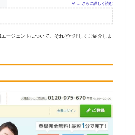
24
14
調査の企画・集計
4
職エージェントについて、それぞれ詳しくご紹介しま
2
した転職エージェントについて
ドで検索して掲載していた「『有料職業紹介事業許可』を取得している」企業を対
1
対象とした求人について
0
エス
している求人のうち、「条件：理学療法士」「地域：長野県」の条件に合致する
0
調査日
ポー
0
0
0