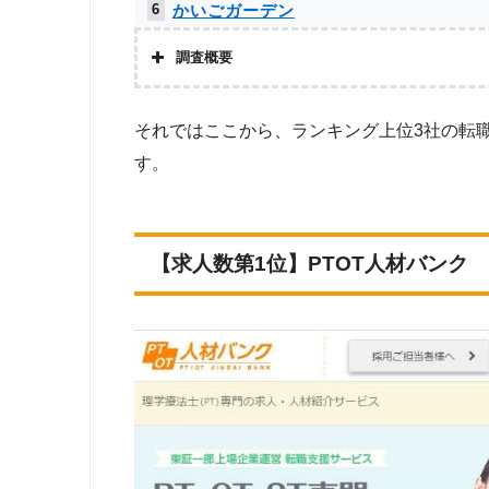
かいごガーデン
6
ケアジョブ
7
調査概要
ミラクス介護
8
株式会社アドバンスフロー
それではここから、ランキング上位3社の転
メドフィット
9
調査対象と
す。
Googleで「リハビリ 転職エージェント」という検索ワー
介護JJ（介護ジャストジョブ）
10
象。
調査
お仕事委員会 Produced by エルユー
11
【求人数第1位】PTOT人材バンク
上記で調査対象とした転職エージェントがWEBサイトで公開
求人数をカウントしました。
メディカル・コンシェルジュネット
11
ベネッセMCM PT・OT・STお仕事サ
11
求人数ランキング上部または下部に記載
ト
PTOT転職ナビ
11
MC-介護のお仕事
11