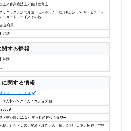
法士／作業療法士／言語聴覚士
クリニック／訪問介護／老人ホーム／居宅施設／デイサービス／デ
／ショートステイ／その他
7都道府県
非常勤
に関する情報
非常勤
し
社に関する情報
社エス・エム・エス
ナース人材バンク／カイゴジョブ 他
190019
港区芝公園2-11-1 住友不動産芝公園タワー
札幌／仙台／大宮／船橋／横浜／名古屋／京都／大阪／神戸／広島