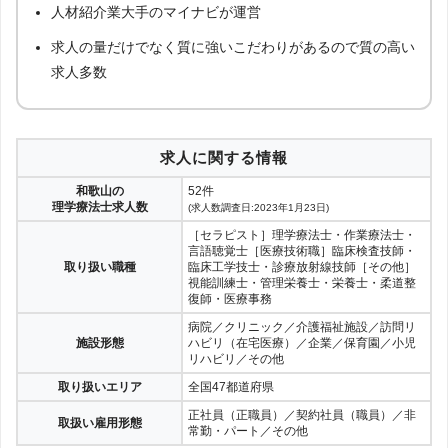
人材紹介業大手のマイナビが運営
求人の量だけでなく質に強いこだわりがあるので質の高い
求人多数
求人に関する情報
和歌山の
52件
理学療法士求人数
(求人数調査日:2023年1月23日)
［セラピスト］理学療法士・作業療法士・
言語聴覚士［医療技術職］臨床検査技師・
取り扱い職種
臨床工学技士・診療放射線技師［その他］
視能訓練士・管理栄養士・栄養士・柔道整
復師・医療事務
病院／クリニック／介護福祉施設／訪問リ
施設形態
ハビリ（在宅医療）／企業／保育園／小児
リハビリ／その他
取り扱いエリア
全国47都道府県
正社員（正職員）／契約社員（職員）／非
取扱い雇用形態
常勤・パート／その他