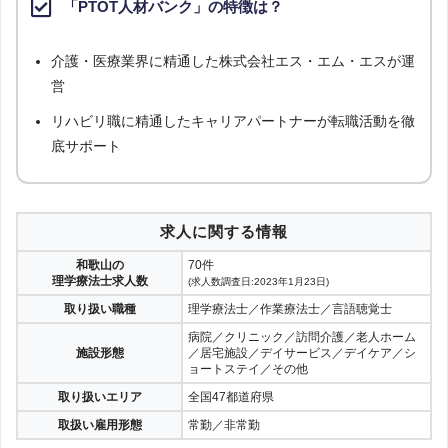
「PTOT人材バンク」の特徴は？
介護・医療業界に精通した株式会社エス・エム・エスが運
営
リハビリ職に精通したキャリアパートナーが転職活動を徹
底サポート
求人に関する情報
和歌山の
70件
理学療法士求人数
(求人数調査日:2023年1月23日)
取り扱い職種
理学療法士／作業療法士／言語聴覚士
病院／クリニック／訪問介護／老人ホーム
施設形態
／居宅施設／デイサービス／デイケア／シ
ョートステイ／その他
取り扱いエリア
全国47都道府県
取扱い雇用形態
常勤／非常勤