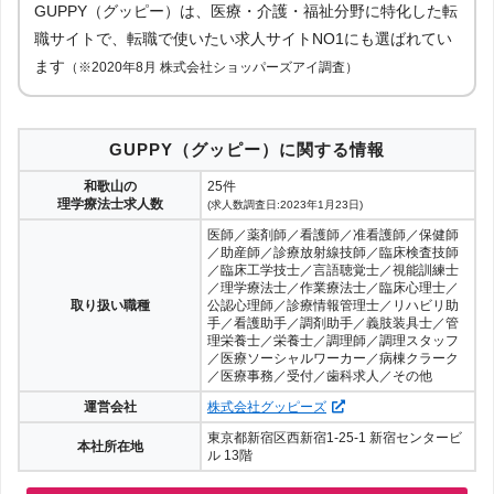
GUPPY（グッピー）は、医療・介護・福祉分野に特化した転
職サイトで、転職で使いたい求人サイトNO1にも選ばれてい
ます
（※2020年8月 株式会社ショッパーズアイ調査）
GUPPY（グッピー）に関する情報
和歌山の
25件
理学療法士求人数
(求人数調査日:2023年1月23日)
医師／薬剤師／看護師／准看護師／保健師
／助産師／診療放射線技師／臨床検査技師
／臨床工学技士／言語聴覚士／視能訓練士
／理学療法士／作業療法士／臨床心理士／
取り扱い職種
公認心理師／診療情報管理士／リハビリ助
手／看護助手／調剤助手／義肢装具士／管
理栄養士／栄養士／調理師／調理スタッフ
／医療ソーシャルワーカー／病棟クラーク
／医療事務／受付／歯科求人／その他
運営会社
株式会社グッピーズ
東京都新宿区西新宿1-25-1 新宿センタービ
本社所在地
ル 13階