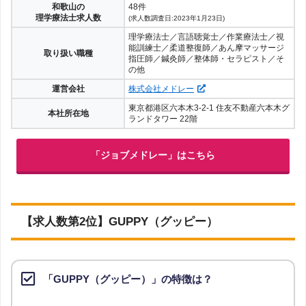
和歌山の
48件
理学療法士求人数
(求人数調査日:2023年1月23日)
理学療法士／言語聴覚士／作業療法士／視
能訓練士／柔道整復師／あん摩マッサージ
取り扱い職種
指圧師／鍼灸師／整体師・セラピスト／そ
の他
運営会社
株式会社メドレー
東京都港区六本木3-2-1 住友不動産六本木グ
本社所在地
ランドタワー 22階
「ジョブメドレー」はこちら
【求人数第2位】GUPPY（グッピー）
「GUPPY（グッピー）」の特徴は？