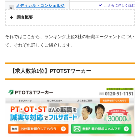
メディカル・コンシェルジ
5
6
ュネット
調査概要
クリックジョブ介護
3
7
調査の企画・集計
ミラクス介護
3
7
それではここから、ランキング上位3社の転職エージェントについ
株式会社アドバンスフロー
て、それぞれ詳しくご紹介します。
調査対象とした転職エージェントについて
メドフィット
2
9
Googleで「リハビリ 転職エージェント」という検索ワードで検索して掲載し
介護JJ（介護ジャストジョ
ていた「『有料職業紹介事業許可』を取得している」企業を対象。
1
10
ブ）
調査対象とした求人について
【求人数第1位】PTOTSTワーカー
お仕事委員会 Produced by
0
11
エルユーエス
上記で調査対象とした転職エージェントがWEBサイトで公開している求人のう
ち、「条件：理学療法士」「地域：和歌山県」の条件に合致する求人数をカウ
PTOT転職ナビ
ントしました。
0
11
調査日
ベネッセMCM PT・OT・ST
0
11
お仕事サポート
求人数ランキング上部または下部に記載
かいごガーデン
0
11
MC-介護のお仕事
0
11