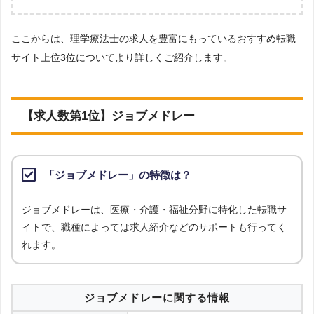
企業の求人のみが掲載されているため、転職エージェントのチェックが
調査の企画・集計
入ることから厳選されています。
ここからは、理学療法士の求人を豊富にもっているおすすめ転職
株式会社アドバンスフロー
サイト上位3位についてより詳しくご紹介します。
調査対象とした転職サイトについて
［解説3］転職エージェントも、複数の企業に同時応募できますが、転
Googleで「リハビリ 転職エージェント」という検索ワードで検索して掲載し
職エージェント内の社内選考で落ちる可能性もあります。反面、転職サ
ていた「転職支援サービスを提供していない」サイトを対象としています。
イトでは自身で興味のある求人があればいくらでも自由に応募すること
調査対象とした求人について
【求人数第1位】ジョブメドレー
ができます。
上記で調査対象とした転職サイトがWEBサイトで公開している求人のうち、
「地域：和歌山県」の条件に合致する求人数をカウントしました。
［解説4］転職エージェントは、担当者が企業の人事担当者からヒアリ
調査日
ングした上で人材紹介を行っています。そのため、企業がどんな人材が
「ジョブメドレー」の特徴は？
求人数ランキング上部または下部に記載
欲しいのか、企業の内情はどうなのかを理解しているため、より詳しい
企業情報を得られます。
ジョブメドレーは、医療・介護・福祉分野に特化した転職サ
イトで、職種によっては求人紹介などのサポートも行ってく
［解説5］転職エージェントは、企業が欲しい人材と転職希望者が合致
れます。
している求人を紹介しているため、内定をもらいやすくなります。
ジョブメドレーに関する情報