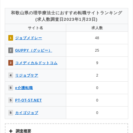
4.掲載求人の質が良いのは？
◯
△
→解説2
和歌山県の理学療法士におすすめ転職サイトランキング
5.一度に複数の求人に応募できる？
(求人数調査日2023年1月23日)
◯
◎
→解説3
サイト名
求人数
△
◯
6.企業やヘッドハンターからスカウトはある？
ジョブメドレー
48
1
7.企業情報を詳しく知れるのは？
◯
△
→解説4
GUPPY（グッピー）
25
2
◯
△
8.応募書類の添削や面接対策はある？
◯
✕
9.日程調整や年収交渉など企業やりとりは？
コメディカルドットコム
9
3
10.内定をもらいやすいのは？
◯
△
→解説5
リジョブケア
2
4
△
✕
11.退職サポートや転職後のサポートは？
e介護転職
0
5
［解説1］転職エージェントは、転職エージェント経由での応募になる
PT-OT-ST.NET
0
5
ため、転職エージェント側とのやりとりが必要になるなど多少の制限が
生じます。反面、転職サイトは自身で応募するため制約がなく、気軽に
カイゴジョブ
0
5
利用することができます。
［解説2］転職エージェントは、自社が実際にコンタクトを取っている
調査概要