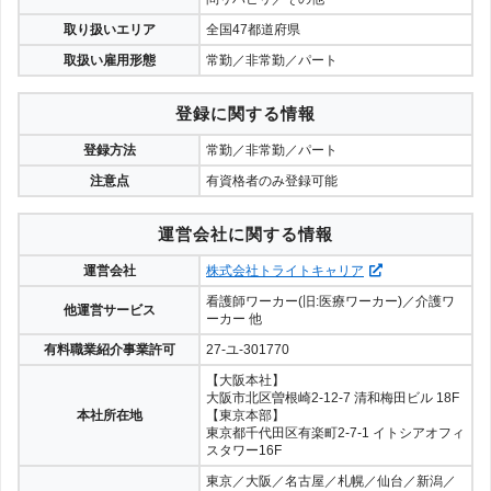
取り扱いエリア
全国47都道府県
取扱い雇用形態
常勤／非常勤／パート
登録に関する情報
登録方法
常勤／非常勤／パート
注意点
有資格者のみ登録可能
運営会社に関する情報
運営会社
株式会社トライトキャリア
看護師ワーカー(旧:医療ワーカー)／介護ワ
他運営サービス
ーカー 他
有料職業紹介事業許可
27-ユ-301770
【大阪本社】
大阪市北区曽根崎2-12-7 清和梅田ビル 18F
本社所在地
【東京本部】
東京都千代田区有楽町2-7-1 イトシアオフィ
スタワー16F
東京／大阪／名古屋／札幌／仙台／新潟／