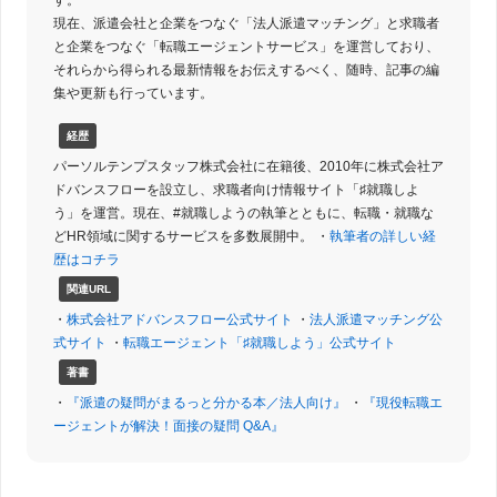
現在、派遣会社と企業をつなぐ「法人派遣マッチング」と求職者
と企業をつなぐ「転職エージェントサービス」を運営しており、
それらから得られる最新情報をお伝えするべく、随時、記事の編
集や更新も行っています。
経歴
パーソルテンプスタッフ株式会社に在籍後、2010年に株式会社ア
ドバンスフローを設立し、求職者向け情報サイト「♯就職しよ
う」を運営。現在、#就職しようの執筆とともに、転職・就職な
どHR領域に関するサービスを多数展開中。 ・
執筆者の詳しい経
歴はコチラ
関連URL
・
株式会社アドバンスフロー公式サイト
・
法人派遣マッチング公
式サイト
・
転職エージェント「♯就職しよう」公式サイト
著書
・
『派遣の疑問がまるっと分かる本／法人向け』
・
『現役転職エ
ージェントが解決！面接の疑問 Q&A』