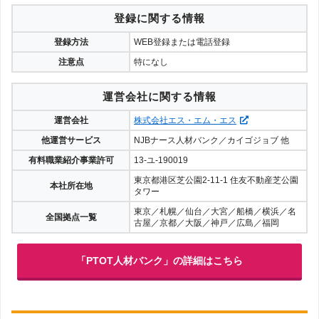
登録に関する情報
登録方法
WEB登録または電話登録
注意点
特になし
運営会社に関する情報
運営会社
株式会社エス・エム・エス
他運営サービス
NJBナース人材バンク／カイゴジョブ 他
有料職業紹介事業許可
13-ユ-190019
東京都港区芝公園2-11-1 住友不動産芝公園
本社所在地
タワー
東京／札幌／仙台／大宮／船橋／横浜／名
全国拠点一覧
古屋／京都／大阪／神戸／広島／福岡
「PTOT人材バンク」の詳細はこちら