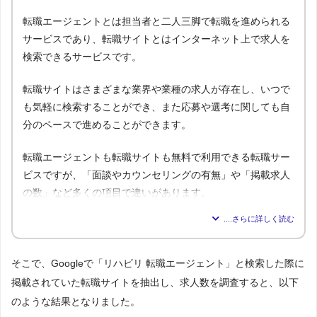
転職エージェントとは担当者と二人三脚で転職を進められる
サービスであり、転職サイトとはインターネット上で求人を
検索できるサービスです。
転職サイトはさまざまな業界や業種の求人が存在し、いつで
も気軽に検索することができ、また応募や選考に関しても自
分のペースで進めることができます。
転職エージェントも転職サイトも無料で利用できる転職サー
ビスですが、「面談やカウンセリングの有無」や「掲載求人
の数」など多くの項目で違いがあります。
転職エージェ
比較内容
転職サイト
ント
1.気軽に利用できるのはどっち？
そこで、Googleで「リハビリ 転職エージェント」と検索した際に
△
◯
→解説1
掲載されていた転職サイトを抽出し、求人数を調査すると、以下
◯
✕
2.面談・カウンセリングの有無は？
のような結果となりました。
◯
◎
3.掲載求人数はどっちが多い？