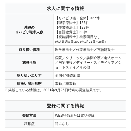
求人に関する情報
【リハビリ職・全体】327件
【理学療法士】136件
沖縄の
【作業療法士】128件
リハビリ職求人数
【言語聴覚士】63件
【視能訓練士】検索項目なし
(求人数調査日:2023年1月21日～26日)
取り扱い職種
理学療法士／作業療法士／言語聴覚士
病院／クリニック／訪問介護／老人ホーム
施設形態
／居宅施設／デイサービス／デイケア／シ
ョートステイ／その他
取り扱いエリア
全国47都道府県
取扱い雇用形態
常勤／非常勤
※掲載している情報は、2021年9月25日時点の調査結果です。
登録に関する情報
登録方法
WEB登録または電話登録
注意点
特になし