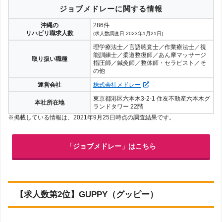
ジョブメドレーに関する情報
沖縄の
286件
リハビリ職求人数
(求人数調査日:2023年1月21日)
理学療法士／言語聴覚士／作業療法士／視
能訓練士／柔道整復師／あん摩マッサージ
取り扱い職種
指圧師／鍼灸師／整体師・セラピスト／そ
の他
運営会社
株式会社メドレー
東京都港区六本木3-2-1 住友不動産六本木グ
本社所在地
ランドタワー 22階
※掲載している情報は、2021年9月25日時点の調査結果です。
「ジョブメドレー」はこちら
【求人数第2位】GUPPY（グッピー）