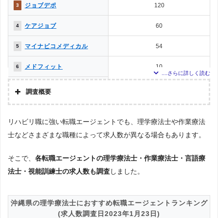
ジョブデポ
120
3
ケアジョブ
60
4
マイナビコメディカル
54
5
メドフィット
10
6
クリックジョブ介護
4
7
調査概要
お仕事委員会 Produced by
0
8
調査の企画・集計
エルユーエス
リハビリ職に強い転職エージェントでも、理学療法士や作業療法
株式会社アドバンスフロー
PTOT転職ナビ
0
8
士などさまざまな職種によって求人数が異なる場合もあります。
調査対象とした転職エージェントについて
ベネッセMCM PT・OT・ST
0
8
Googleで「リハビリ 転職エージェント」という検索ワードで検索して掲載し
お仕事サポート
ていた「『有料職業紹介事業許可』を取得している」企業を対象。
そこで、
各転職エージェントの理学療法士・作業療法士・言語療
かいごガーデン
0
8
法士・視能訓練士の求人数も調査
調査対象とした求人について
しました。
上記で調査対象とした転職エージェントがWEBサイトで公開している求人のう
メディカル・コンシェルジ
0
8
ち、「条件：リハビリ専門職」「地域：沖縄県」の条件に合致する求人数をカ
ュネット
ウントしました。
沖縄県の理学療法士におすすめ転職エージェントランキング
MC-介護のお仕事
0
8
(求人数調査日2023年1月23日)
調査日