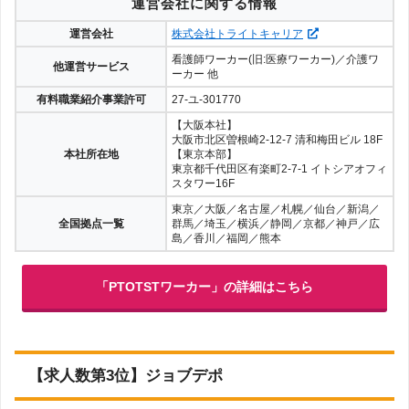
運営会社に関する情報
運営会社
株式会社トライトキャリア
看護師ワーカー(旧:医療ワーカー)／介護ワ
他運営サービス
ーカー 他
有料職業紹介事業許可
27-ユ-301770
【大阪本社】
大阪市北区曽根崎2-12-7 清和梅田ビル 18F
本社所在地
【東京本部】
東京都千代田区有楽町2-7-1 イトシアオフィ
スタワー16F
東京／大阪／名古屋／札幌／仙台／新潟／
全国拠点一覧
群馬／埼玉／横浜／静岡／京都／神戸／広
島／香川／福岡／熊本
「PTOTSTワーカー」の詳細はこちら
【求人数第3位】ジョブデポ