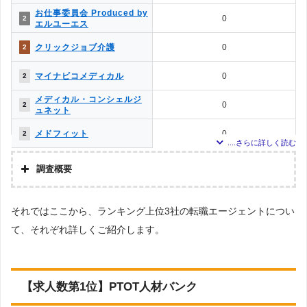
上記で調査対象とした転職エージェントがWEBサイトで公開している求人のう
メディカル・コンシェルジ
お仕事委員会 Produced by
0
8
0
2
ち、「条件：言語聴覚士」「地域：沖縄県」の条件に合致する求人数をカウン
ュネット
エルユーエス
トしました。
MC-介護のお仕事
0
8
クリックジョブ介護
0
2
調査日
求人数ランキング上部または下部に記載
クリックジョブ介護
0
8
マイナビコメディカル
0
2
介護JJ（介護ジャストジョ
メディカル・コンシェルジ
0
8
0
2
ブ）
ュネット
メドフィット
0
2
調査概要
調査の企画・集計
それではここから、ランキング上位3社の転職エージェントについ
株式会社アドバンスフロー
て、それぞれ詳しくご紹介します。
調査対象とした転職エージェントについて
Googleで「リハビリ 転職エージェント」という検索ワードで検索して掲載し
ていた「『有料職業紹介事業許可』を取得している」企業を対象。
調査対象とした求人について
【求人数第1位】PTOT人材バンク
上記で調査対象とした転職エージェントがWEBサイトで公開している求人のう