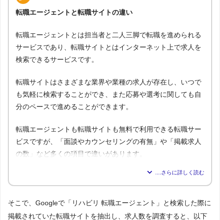
転職エージェントと転職サイトの違い
転職エージェントとは担当者と二人三脚で転職を進められる
サービスであり、転職サイトとはインターネット上で求人を
検索できるサービスです。
転職サイトはさまざまな業界や業種の求人が存在し、いつで
も気軽に検索することができ、また応募や選考に関しても自
分のペースで進めることができます。
転職エージェントも転職サイトも無料で利用できる転職サー
ビスですが、「面談やカウンセリングの有無」や「掲載求人
の数」など多くの項目で違いがあります。
転職エージェ
比較内容
転職サイト
ント
1.気軽に利用できるのはどっち？
そこで、Googleで「リハビリ 転職エージェント」と検索した際に
△
◯
→解説1
掲載されていた転職サイトを抽出し、求人数を調査すると、以下