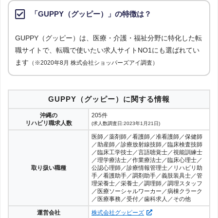
「GUPPY（グッピー）」の特徴は？
GUPPY（グッピー）は、医療・介護・福祉分野に特化した転
職サイトで、転職で使いたい求人サイトNO1にも選ばれてい
ます
（※2020年8月 株式会社ショッパーズアイ調査）
GUPPY（グッピー）に関する情報
沖縄の
205件
リハビリ職求人数
(求人数調査日:2023年1月21日)
医師／薬剤師／看護師／准看護師／保健師
／助産師／診療放射線技師／臨床検査技師
／臨床工学技士／言語聴覚士／視能訓練士
／理学療法士／作業療法士／臨床心理士／
取り扱い職種
公認心理師／診療情報管理士／リハビリ助
手／看護助手／調剤助手／義肢装具士／管
理栄養士／栄養士／調理師／調理スタッフ
／医療ソーシャルワーカー／病棟クラーク
／医療事務／受付／歯科求人／その他
運営会社
株式会社グッピーズ