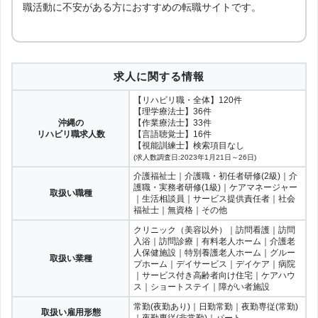
職活動に不安がある方におすすめの転職サイトです。
求人に関する情報
【リハビリ職・全体】120件
【理学療法士】36件
沖縄の
【作業療法士】33件
リハビリ職求人数
【言語聴覚士】16件
【視能訓練士】検索項目なし
(求人数調査日:2023年1月21日～26日)
介護福祉士｜介護職・初任者研修(2級)｜介
護職・実務者研修(1級)｜ケアマネージャー
取扱い職種
｜生活相談員｜サービス提供責任者｜社会
福祉士｜無資格｜その他
クリニック（美容以外）｜訪問看護｜訪問
入浴｜訪問診療｜有料老人ホーム｜介護老
人保健施設｜特別養護老人ホーム｜グルー
取扱い業種
プホーム｜デイサービス｜デイケア｜病院
｜サービス付き高齢者向け住宅｜ケアハウ
ス｜ショートステイ｜障がい者施設
常勤(夜勤あり)｜日勤常勤｜夜勤専従(常勤)
取扱い雇用形態