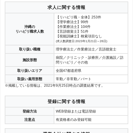
求人に関する情報
【リハビリ職・全体】253件
【理学療法士】99件
沖縄の
【作業療法士】104件
リハビリ職求人数
【言語聴覚士】51件
【視能訓練士】検索項目なし
(求人数調査日:2023年1月21日～26日)
取り扱い職種
理学療法士／作業療法士／言語聴覚士
病院／クリニック・診療所／介護施設／訪
施設形態
問リハビリ／その他
取り扱いエリア
全国47都道府県
取扱い雇用形態
常勤／非常勤／パート
※掲載している情報は、2021年9月25日時点の調査結果です。
登録に関する情報
登録方法
WEB登録または電話登録
注意点
有資格者のみ登録可能