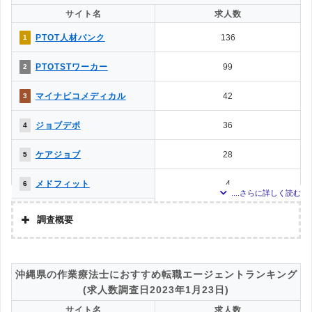
求人数ランキング上部または下部に記載
サイト名
求人数
ミラクス介護
0
8
PTOT人材バンク
136
1
介護JJ（介護ジャストジョ
0
8
ブ）
PTOTSTワーカー
99
2
マイナビコメディカル
42
3
ジョブデポ
36
4
ケアジョブ
28
5
メドフィット
4
6
クリックジョブ介護
4
6
調査概要
ミラクス介護
1
8
調査の企画・集計
株式会社アドバンスフロー
お仕事委員会 Produced by
0
9
沖縄県の作業療法士におすすめ転職エージェントランキング
エルユーエス
調査対象とした転職エージェントについて
(求人数調査日2023年1月23日)
PTOT転職ナビ
0
9
Googleで「リハビリ 転職エージェント」という検索ワードで検索して掲載し
サイト名
求人数