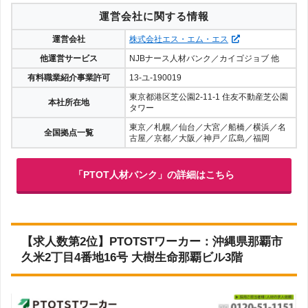
運営会社に関する情報
運営会社
株式会社エス・エム・エス
他運営サービス
NJBナース人材バンク／カイゴジョブ 他
有料職業紹介事業許可
13-ユ-190019
東京都港区芝公園2-11-1 住友不動産芝公園
本社所在地
タワー
東京／札幌／仙台／大宮／船橋／横浜／名
全国拠点一覧
古屋／京都／大阪／神戸／広島／福岡
「PTOT人材バンク」の詳細はこちら
【求人数第2位】PTOTSTワーカー：沖縄県那覇市
久米2丁目4番地16号 大樹生命那覇ビル3階