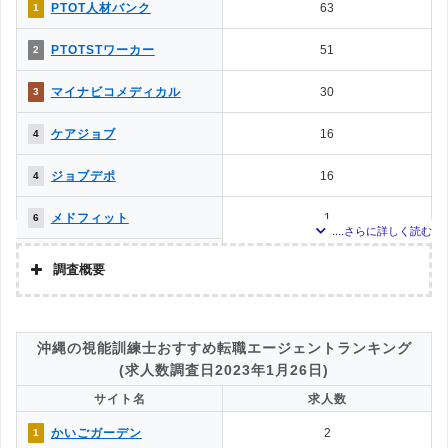
PTOT転職ナビ
0
8
調査対象とした求人について
PTOT人材バンク
63
1
上記で調査対象とした転職エージェントがWEBサイトで公開している求人のう
かいごガーデン
0
8
PTOTSTワーカー
51
2
ち、「条件：作業療法士」「地域：沖縄県」の条件に合致する求人数をカウン
トしました。
MC-介護のお仕事
0
8
マイナビコメディカル
30
3
調査日
求人数ランキング上部または下部に記載
ミラクス介護
0
8
ケアジョブ
16
4
介護JJ（介護ジャストジョ
0
8
ジョブデポ
16
4
ブ）
メドフィット
1
6
ミラクス介護
1
6
調査概要
お仕事委員会 Produced by
0
8
調査の企画・集計
エルユーエス
株式会社アドバンスフロー
PTOT転職ナビ
0
8
沖縄の視能訓練士おすすめ転職エージェントランキング
調査対象とした転職エージェントについて
(求人数調査日2023年1月26日)
ベネッセMCM PT・OT・ST
0
8
Googleで「リハビリ 転職エージェント」という検索ワードで検索して掲載し
お仕事サポート
サイト名
求人数
ていた「『有料職業紹介事業許可』を取得している」企業を対象。
かいごガーデン
0
8
調査対象とした求人について
かいごガーデン
2
1