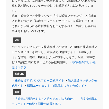
じてきました。この記事の執筆を通して、派遣会社や人材紹介会
社を選ぶ際のミスマッチを少しでも解消できればと思っていま
す。
現在、派遣会社と企業をつなぐ「法人派遣マッチング」と求職者
と企業をつなぐ「転職エージェントサービス」を運営しており、
それらから得られる最新情報をお伝えするべく、随時、記事の編
集や更新も行っています。
経歴
パーソルテンプスタッフ株式会社に在籍後、2010年に株式会社ア
ドバンスフローを設立し、求職者向け情報サイト「♯就職しよ
う」を運営。現在、#就職しようの執筆とともに、転職・就職な
どHR領域に関するサービスを多数展開中。 ・
執筆者の詳しい経
歴はコチラ
関連URL
・
株式会社アドバンスフロー公式サイト
・
法人派遣マッチング公
式サイト
・
転職エージェント「♯就職しよう」公式サイト
著書
・
『派遣の疑問がまるっと分かる本／法人向け』
・
『現役転職エ
ージェントが解決！面接の疑問 Q&A』