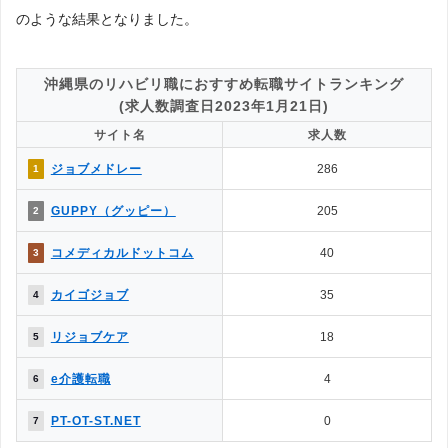
◯
✕
2.面談・カウンセリングの有無は？
のような結果となりました。
◯
◎
3.掲載求人数はどっちが多い？
4.掲載求人の質が良いのは？
◯
△
→解説2
沖縄県のリハビリ職におすすめ転職サイトランキング
5.一度に複数の求人に応募できる？
(求人数調査日2023年1月21日)
◯
◎
→解説3
サイト名
求人数
△
◯
6.企業やヘッドハンターからスカウトはある？
ジョブメドレー
286
1
7.企業情報を詳しく知れるのは？
◯
△
→解説4
GUPPY（グッピー）
205
2
◯
△
8.応募書類の添削や面接対策はある？
◯
✕
9.日程調整や年収交渉など企業やりとりは？
コメディカルドットコム
40
3
10.内定をもらいやすいのは？
◯
△
→解説5
カイゴジョブ
35
4
△
✕
11.退職サポートや転職後のサポートは？
リジョブケア
18
5
［解説1］転職エージェントは、転職エージェント経由での応募になる
e介護転職
4
6
ため、転職エージェント側とのやりとりが必要になるなど多少の制限が
生じます。反面、転職サイトは自身で応募するため制約がなく、気軽に
PT-OT-ST.NET
0
7
利用することができます。