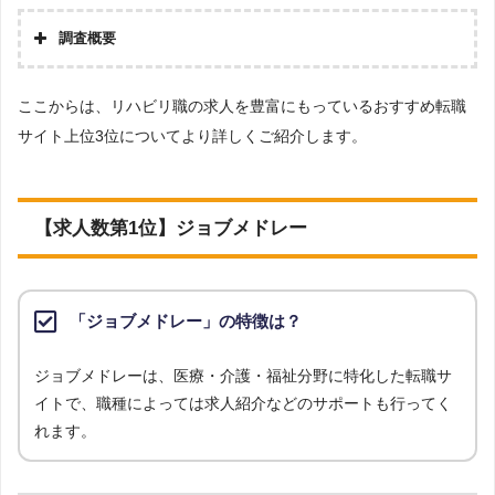
［解説2］転職エージェントは、自社が実際にコンタクトを取っている
調査概要
企業の求人のみが掲載されているため、転職エージェントのチェックが
調査の企画・集計
入ることから厳選されています。
ここからは、リハビリ職の求人を豊富にもっているおすすめ転職
株式会社アドバンスフロー
サイト上位3位についてより詳しくご紹介します。
調査対象とした転職サイトについて
［解説3］転職エージェントも、複数の企業に同時応募できますが、転
Googleで「リハビリ 転職エージェント」という検索ワードで検索して掲載し
職エージェント内の社内選考で落ちる可能性もあります。反面、転職サ
ていた「転職支援サービスを提供していない」サイトを対象としています。
イトでは自身で興味のある求人があればいくらでも自由に応募すること
調査対象とした求人について
【求人数第1位】ジョブメドレー
ができます。
上記で調査対象とした転職サイトがWEBサイトで公開している求人のうち、
「地域：沖縄県」の条件に合致する求人数をカウントしました。
［解説4］転職エージェントは、担当者が企業の人事担当者からヒアリ
調査日
ングした上で人材紹介を行っています。そのため、企業がどんな人材が
「ジョブメドレー」の特徴は？
求人数ランキング上部または下部に記載
欲しいのか、企業の内情はどうなのかを理解しているため、より詳しい
企業情報を得られます。
ジョブメドレーは、医療・介護・福祉分野に特化した転職サ
イトで、職種によっては求人紹介などのサポートも行ってく
［解説5］転職エージェントは、企業が欲しい人材と転職希望者が合致
れます。
している求人を紹介しているため、内定をもらいやすくなります。