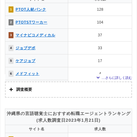
ていた「『有料職業紹介事業許可』を取得している」企業を対象。
ベネッセMCM PT・OT・ST
0
9
調査対象とした求人について
PTOT人材バンク
128
1
お仕事サポート
上記で調査対象とした転職エージェントがWEBサイトで公開している求人のう
かいごガーデン
0
9
PTOTSTワーカー
104
2
ち、「条件：理学療法士」「地域：沖縄県」の条件に合致する求人数をカウン
トしました。
メディカル・コンシェルジ
0
9
マイナビコメディカル
37
3
ュネット
調査日
求人数ランキング上部または下部に記載
MC-介護のお仕事
0
9
ジョブデポ
33
4
介護JJ（介護ジャストジョ
0
9
ケアジョブ
17
5
ブ）
メドフィット
4
6
クリックジョブ介護
4
6
調査概要
お仕事委員会 Produced by
0
8
調査の企画・集計
エルユーエス
株式会社アドバンスフロー
メディカル・コンシェルジ
0
8
沖縄県の言語聴覚士におすすめ転職エージェントランキング
ュネット
調査対象とした転職エージェントについて
(求人数調査日2023年1月21日)
ベネッセMCM PT・OT・ST
0
8
Googleで「リハビリ 転職エージェント」という検索ワードで検索して掲載し
お仕事サポート
サイト名
求人数
ていた「『有料職業紹介事業許可』を取得している」企業を対象。