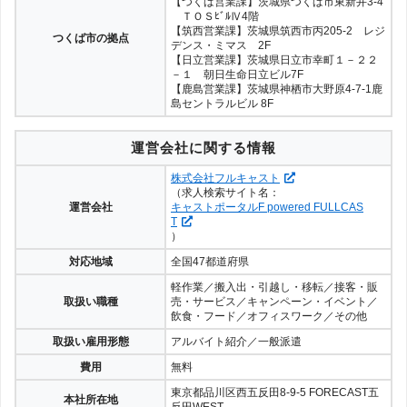
【つくば営業課】茨城県つくば市東新井3-4
ＴＯＳﾋﾞﾙⅣ4階
【筑西営業課】茨城県筑西市丙205-2 レジ
つくば市の拠点
デンス・ミマス 2F
【日立営業課】茨城県日立市幸町１－２２
－１ 朝日生命日立ビル7F
【鹿島営業課】茨城県神栖市大野原4-7-1鹿
島セントラルビル 8F
運営会社に関する情報
株式会社フルキャスト
（求人検索サイト名：
運営会社
キャストポータルF powered FULLCAS
T
）
対応地域
全国47都道府県
軽作業／搬入出・引越し・移転／接客・販
取扱い職種
売・サービス／キャンペーン・イベント／
飲食・フード／オフィスワーク／その他
取扱い雇用形態
アルバイト紹介／一般派遣
費用
無料
東京都品川区西五反田8-9-5 FORECAST五
本社所在地
反田WEST