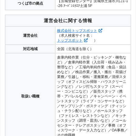
【茨城登録センター】茨城県土浦市川口1-1
つくば市の拠点
-26 ｱｰﾊﾞﾝｽｸｴｱ土浦 5F
運営会社に関する情報
株式会社トップスポット
運営会社
（求人検索サイト名：
トップスポット
）
対応地域
全国（北海道を除く）
倉庫内軽作業（仕分・ピッキング・梱包な
ど）／倉庫内軽作業（入出荷・積み込み・
整理など）／工場内単純作業（食品・袋詰
めなど）／検品作業／搬入・搬出・荷揚げ
業務／引越し・移転・運搬業務／清掃スタ
ッフ（オフィスビル掃除・ハウスクリーニ
ングなど）／レジ打ちスタッフ（スーパ
ー・コンビニなど）／販売スタッフ（携
取扱い職種
帯・アパレルなど）／キャンペーン・イベ
ントスタッフ（ライブ・コンサートなど）
／サンプリング・ポスティング（ティッシ
ュ・チラシ配りなど）／ホールスタッフ
（ファミレス・レストランなど）／キッチ
ンスタッフ（調理・皿洗いなど）／コール
センター・テレアポスタッフ／事務（オフ
ィスワーク・データ入力など）／OA事務／
その他職種