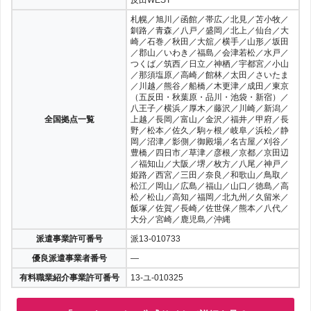
札幌／旭川／函館／帯広／北見／苫小牧／
釧路／青森／八戸／盛岡／北上／仙台／大
崎／石巻／秋田／大舘／横手／山形／坂田
／郡山／いわき／福島／会津若松／水戸／
つくば／筑西／日立／神栖／宇都宮／小山
／那須塩原／高崎／館林／太田／さいたま
／川越／熊谷／船橋／木更津／成田／東京
（五反田・秋葉原・品川・池袋・新宿）／
八王子／横浜／厚木／藤沢／川崎／新潟／
全国拠点一覧
上越／長岡／富山／金沢／福井／甲府／長
野／松本／佐久／駒ヶ根／岐阜／浜松／静
岡／沼津／影側／御殿場／名古屋／刈谷／
豊橋／四日市／草津／彦根／京都／京田辺
／福知山／大阪／堺／枚方／八尾／神戸／
姫路／西宮／三田／奈良／和歌山／鳥取／
松江／岡山／広島／福山／山口／徳島／高
松／松山／高知／福岡／北九州／久留米／
飯塚／佐賀／長崎／佐世保／熊本／八代／
大分／宮崎／鹿児島／沖縄
派遣事業許可番号
派13-010733
優良派遣事業者番号
—
有料職業紹介事業許可番号
13-ユ-010325