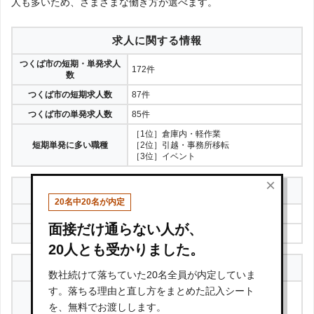
人も多いため、さまざまな働き方が選べます。
求人に関する情報
つくば市の短期・単発求人
172件
数
つくば市の短期求人数
87件
つくば市の単発求人数
85件
［1位］倉庫内・軽作業
短期単発に多い職種
［2位］引越・事務所移転
［3位］イベント
×
登録に関する情報
20名中20名が内定
登録方法
来社登録・WEB登録
面接だけ通らない人が、
つくば市の拠点
※同都道府県内に拠点はありません。
20人とも受かりました。
運営会社に関する情報
数社続けて落ちていた20名全員が内定していま
株式会社ツナググループHC
す。落ちる理由と直し方をまとめた記入シート
運営会社
（求人検索サイト名：
を、無料でお渡しします。
ショットワークス
）