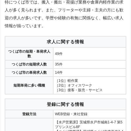
特につくば市では、搬入・搬出・荷揚げ業務や倉庫内軽作業の求
人が多く見られます。また、フリーターや主婦・主夫の方にも歓
迎の求人が多いです。学歴や経験の有無に関係なく、幅広い求人
情報が揃っています。
求人に関する情報
つくば市の短期・単発求人
49件
数
つくば市の短期求人数
35件
つくば市の単発求人数
14件
［1位］軽作業
短期単発に多い職種
［2位］オフィスワーク
［3位］接客・販売・サービス
登録に関する情報
登録方法
WEB登録・来社登録
【水戸営業課】茨城県水戸市城南1-4-7 第5
プリンスビル8F