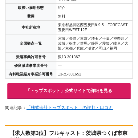
取扱い雇用形態
紹介
費用
無料
東京都品川区西五反田8-9-5 FORECAST
本社所在地
五反田WEST 12F
宮城／長野／東京／埼玉／千葉／神奈川／
全国拠点一覧
茨城／栃木／群馬／静岡／愛知／岐阜／大
阪／京都／兵庫／滋賀／岡山／福岡
派遣事業許可番号
派13-301367
優良派遣事業者番号
—
有料職業紹介事業許可番号
13-ユ-301652
「トップスポット」公式サイトで詳細を見る
関連記事：
「株式会社トップスポット」の評判・口コミ
【求人数第3位】フルキャスト：茨城県つくば市東