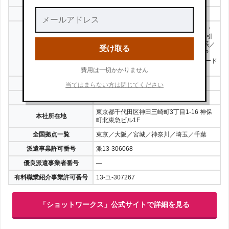
対応地域
全国47都道府県
倉庫内・軽作業系／イベント系／チラシ・
サンプリング系／試食販売・デモ販系／引
越・事務所移転系／キャンペーン・PR系／
受け取る
取扱い職種
携帯・スマホ・ネット回線PR系／AV・P
C・家電販売系／コンビニ系／飲食・フード
系／
費用は一切かかりません
取扱い雇用形態
派遣など
当てはまらない方は閉じてください
費用
無料
東京都千代田区神田三崎町3丁目1-16 神保
本社所在地
町北東急ビル1F
全国拠点一覧
東京／大阪／宮城／神奈川／埼玉／千葉
派遣事業許可番号
派13-306068
優良派遣事業者番号
—
有料職業紹介事業許可番号
13-ユ-307267
「ショットワークス」公式サイトで詳細を見る