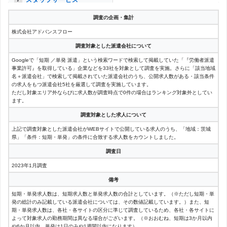
調査の企画・集計
ジョブティー
4件
8
株式会社アドバンスフロー
パソナ
3件
9
調査対象とした派遣会社について
オープンループパートナー
Googleで「短期 ／単発 派遣」という検索ワードで検索して掲載していた「『労働者派遣
3件
9
ズ
事業許可』を取得している」企業などを33社を対象として調査を実施。さらに「該当地域
名＋派遣会社」で検索して掲載されていた派遣会社のうち、公開求人数がある・該当条件
テクノ・サービス
の求人をもつ派遣会社5社を厳選して調査を実施しています。
3件
9
ただし対象エリア外ならびに求人数が調査時点で0件の場合はランキング対象外としてい
ます。
株式会社インテック
3件
9
調査対象とした求人について
リクルートスタッフィング
2件
13
上記で調査対象とした派遣会社がWEBサイトで公開している求人のうち、「地域：茨城
県」「条件：短期・単発」の条件に合致する求人数をカウントしました。
パーソルファクトリーパー
2件
13
調査日
トナーズ
2023年1月調査
ウィルオブ
1件
15
備考
マンパワー
1件
15
短期・単発求人数は、短期求人数と単発求人数の合計としています。（※ただし短期・単
発の総計のみ記載している派遣会社については、その数値記載しています。）また、短
期・単発求人数は、各社・各サイトの区分に準じて調査しているため、各社・各サイトに
株式会社オンリーワン
1件
15
よって対象求人の勤務期間は異なる場合がございます。（※おおむね、短期は3か月以内
や6か月以内、単発は1日のみや1週間以内になります）