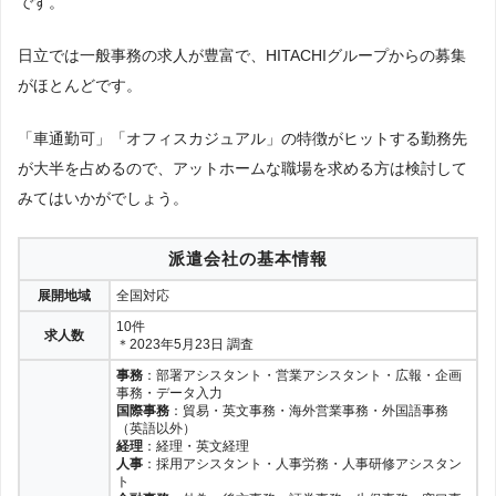
です。
日立では一般事務の求人が豊富で、HITACHIグループからの募集
がほとんどです。
「車通勤可」「オフィスカジュアル」の特徴がヒットする勤務先
が大半を占めるので、アットホームな職場を求める方は検討して
みてはいかがでしょう。
派遣会社の基本情報
展開地域
全国対応
10件
求人数
＊2023年5月23日 調査
事務
：部署アシスタント・営業アシスタント・広報・企画
事務・データ入力
国際事務
：貿易・英文事務・海外営業事務・外国語事務
（英語以外）
経理
：経理・英文経理
人事
：採用アシスタント・人事労務・人事研修アシスタン
ト