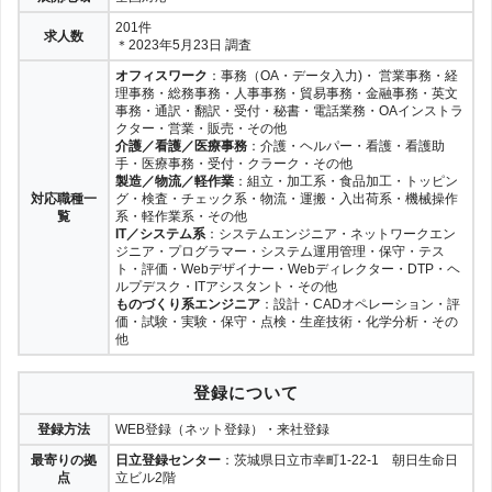
201件
求人数
＊2023年5月23日 調査
オフィスワーク
：事務（OA・データ入力)・ 営業事務・経
理事務・総務事務・人事事務・貿易事務・金融事務・英文
事務・通訳・翻訳・受付・秘書・電話業務・OAインストラ
クター・営業・販売・その他
介護／看護／医療事務
：介護・ヘルパー・看護・看護助
手・医療事務・受付・クラーク・その他
製造／物流／軽作業
：組立・加工系・食品加工・トッピン
対応職種一
グ・検査・チェック系・物流・運搬・入出荷系・機械操作
覧
系・軽作業系・その他
IT／システム系
：システムエンジニア・ネットワークエン
ジニア・プログラマー・システム運用管理・保守・テス
ト・評価・Webデザイナー・Webディレクター・DTP・ヘ
ルプデスク・ITアシスタント・その他
ものづくり系エンジニア
：設計・CADオペレーション・評
価・試験・実験・保守・点検・生産技術・化学分析・その
他
登録について
登録方法
WEB登録（ネット登録）・来社登録
最寄りの拠
日立登録センター
：茨城県日立市幸町1-22-1 朝日生命日
点
立ビル2階