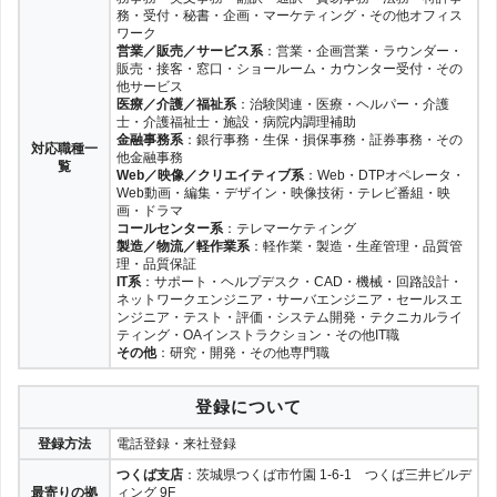
務・受付・秘書・企画・マーケティング・その他オフィス
ワーク
営業／販売／サービス系
：営業・企画営業・ラウンダー・
販売・接客・窓口・ショールーム・カウンター受付・その
他サービス
医療／介護／福祉系
：治験関連・医療・ヘルパー・介護
士・介護福祉士・施設・病院内調理補助
金融事務系
：銀行事務・生保・損保事務・証券事務・その
対応職種一
他金融事務
覧
Web／映像／クリエイティブ系
：Web・DTPオペレータ・
Web動画・編集・デザイン・映像技術・テレビ番組・映
画・ドラマ
コールセンター系
：テレマーケティング
製造／物流／軽作業系
：軽作業・製造・生産管理・品質管
理・品質保証
IT系
：サポート・ヘルプデスク・CAD・機械・回路設計・
ネットワークエンジニア・サーバエンジニア・セールスエ
ンジニア・テスト・評価・システム開発・テクニカルライ
ティング・OAインストラクション・その他IT職
その他
：研究・開発・その他専門職
登録について
登録方法
電話登録・来社登録
つくば支店
：茨城県つくば市竹園 1-6-1 つくば三井ビルデ
最寄りの拠
ィング 9F