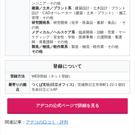
ンジニア・その他
建築／土木／プラント系
：建築設計・土木設計・プラント
設計・CADオペレーター（建築・土木・プラント）・施工
管理・その他
研究開発系
：研究開発（化学・医薬品・素材・食品）・そ
の他
メディカル／ヘルスケア系
：臨床開発・治験・営業・マー
ケティング・安全性・学術・医療事務・介護関連・看護
師・准看護師・その他
製造／物流／軽作業系
：製造・物流・軽作業・その他
その他
登録について
登録方法
WEB登録（ネット登録）
最寄りの拠
つくば支社(日立オフィス)
：茨城県日立市幸町1-22-1 朝日
点
生命日立ビル6F
アデコの公式ページで詳細を見る
関連記事：
アデコの口コミ・評判