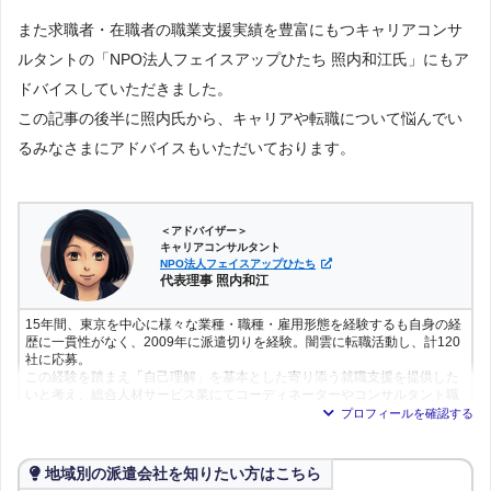
また求職者・在職者の職業支援実績を豊富にもつキャリアコンサ
ルタントの「NPO法人フェイスアップひたち 照内和江氏」にもア
ドバイスしていただきました。
この記事の後半に照内氏から、キャリアや転職について悩んでい
るみなさまにアドバイスもいただいております。
＜アドバイザー＞
キャリアコンサルタント
NPO法人フェイスアップひたち
代表理事 照内和江
15年間、東京を中心に様々な業種・職種・雇用形態を経験するも自身の経
歴に一貫性がなく、2009年に派遣切りを経験。闇雲に転職活動し、計120
社に応募。
この経験を踏まえ「自己理解」を基本とした寄り添う就職支援を提供した
いと考え、総合人材サービス業にてコーディネーターやコンサルタント職
に従事する傍ら産業カウンセラー/2級キャリア・コンサルティング技能士
を取得。
2016年に地元日立に戻り、3年ほど民間職業訓練校にて就職支援を中心に
従事。
地域別の派遣会社を知りたい方はこちら
2019年、会社の分社化に伴い日立教室を事業譲渡され、同年10月にNPO