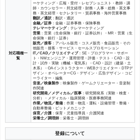
ーケティング・広報・受付・レセプショニスト・教師・講
師・カウンセラー・邦文経理・財務・人事・総務・英文事
務・英文経理・セクレタリー・貿易事務・海外営業事務
翻訳／通訳
：翻訳・通訳
金融／証券
：金融・証券事務・保険事務
テレマーケティング
：テレマーケティング
営業
：営業（生命保険・銀行・証券以外）・MR・営業（生
命保険・銀行・証券）
販売／接客
：アパレル販売・コスメ販売・食品販売・その
他販売・接客・サービス・セールスプロモーション
対応職種一
IT／CAD／クリエイティブ
：SE・プログラマー・サポー
覧
ト・NWエンジニア・運用管理・評価・テスト・CAD・設
計・試作・実験（機械・電気系）・CAD・設計（建築・土
木系）・OAインストラクター・WEBクリエイター・DTPデ
ザイン・オペレーターCG・デザイン・広告デザイン・コピ
ーライター・編集
音楽／映像製作
：映像製作・ゲームクリエーター・音楽制
作関連
研究開発／メディカル／医事
：研究開発系（実験・検査・
分析）・メディカル・臨床開発・医療事務関連
作業／物流／整備
：作業・物流・運転・設備管理・整備・
自動車整備・ピットメカニック
保育／介護
：保育・児童指導員・介護関連
栄養士／調理師
：栄養士・調理師
登録について