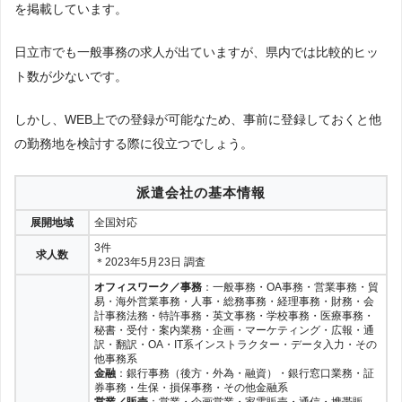
を掲載しています。
日立市でも一般事務の求人が出ていますが、県内では比較的ヒッ
ト数が少ないです。
しかし、WEB上での登録が可能なため、事前に登録しておくと他
の勤務地を検討する際に役立つでしょう。
派遣会社の基本情報
展開地域
全国対応
3件
求人数
＊2023年5月23日 調査
オフィスワーク／事務
：一般事務・OA事務・営業事務・貿
易・海外営業事務・人事・総務事務・経理事務・財務・会
計事務法務・特許事務・英文事務・学校事務・医療事務・
秘書・受付・案内業務・企画・マーケティング・広報・通
訳・翻訳・OA・IT系インストラクター・データ入力・その
他事務系
金融
：銀行事務（後方・外為・融資）・銀行窓口業務・証
券事務・生保・損保事務・その他金融系