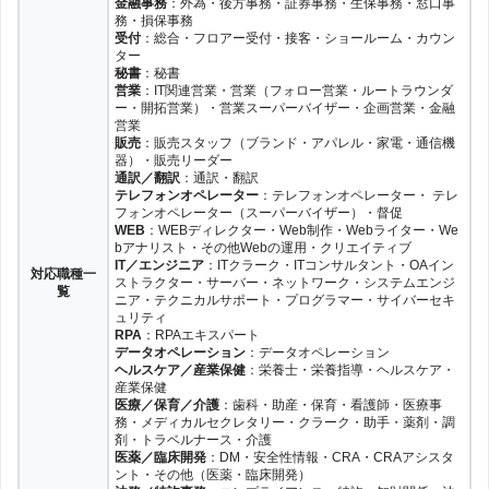
金融事務
：外為・後方事務・証券事務・生保事務・窓口事
務・損保事務
受付
：総合・フロアー受付・接客・ショールーム・カウン
ター
秘書
：秘書
営業
：IT関連営業・営業（フォロー営業・ルートラウンダ
ー・開拓営業）・営業スーパーバイザー・企画営業・金融
営業
販売
：販売スタッフ（ブランド・アパレル・家電・通信機
器）・販売リーダー
通訳／翻訳
：通訳・翻訳
テレフォンオペレーター
：テレフォンオペレーター・ テレ
フォンオペレーター（スーパーバイザー）・督促
WEB
：WEBディレクター・Web制作・Webライター・We
bアナリスト・その他Webの運用・クリエイティブ
IT／エンジニア
：ITクラーク・ITコンサルタント・OAイン
対応職種一
ストラクター・サーバー・ネットワーク・システムエンジ
覧
ニア・テクニカルサポート・プログラマー・サイバーセキ
ュリティ
RPA
：RPAエキスパート
データオペレーション
：データオペレーション
ヘルスケア／産業保健
：栄養士・栄養指導・ヘルスケア・
産業保健
医療／保育／介護
：歯科・助産・保育・看護師・医療事
務・メディカルセクレタリー・クラーク・助手・薬剤・調
剤・トラベルナース・介護
医薬／臨床開発
：DM・安全性情報・CRA・CRAアシスタ
ント・その他（医薬・臨床開発）