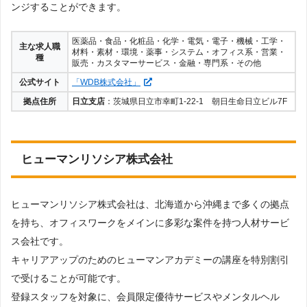
ンジすることができます。
医薬品・食品・化粧品・化学・電気・電子・機械・工学・
主な求人職
材料・素材・環境・薬事・システム・オフィス系・営業・
種
販売・カスタマーサービス・金融・専門系・その他
公式サイト
「WDB株式会社」
拠点住所
日立支店
：茨城県日立市幸町1-22-1 朝日生命日立ビル7F
ヒューマンリソシア株式会社
ヒューマンリソシア株式会社は、北海道から沖縄まで多くの拠点
を持ち、オフィスワークをメインに多彩な案件を持つ人材サービ
ス会社です。
キャリアアップのためのヒューマンアカデミーの講座を特別割引
で受けることが可能です。
登録スタッフを対象に、会員限定優待サービスやメンタルヘル