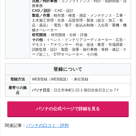
法務／特許事務
：コンプライアンス・特許・知財関係・法
務事務
CAD／設計
：CAD・設計
製造／作業
：軽作業・検査・測定・メンテナンス・工事・
土木施工管理・生産・品質管理・製造（組立・加工・食
品・薬品）・電気・電子・組込み制御・入出荷・重機・機
械オペレーター
研究開発
：研究開発・分析・評価
その他
：イベント・インテリアコーディネーター・広告・
デモスト・アナウンサー・司会・放送・教育・市場調査・
試験監督・設計・製図・添乗・旅行事務・筆耕・速記・テ
ープ起こし・DTPオペレーター、その他
登録について
登録方法
WEB登録（WEB面談）・来社登録
最寄りの拠
パソナ日立
：日立市幸町1-22-1 朝日生命日立ビル 7Ｆ
点
パソナの公式ページで詳細を見る
関連記事：
パソナの口コミ・評判