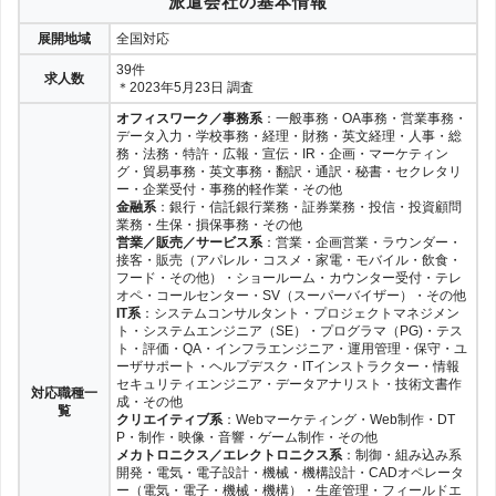
派遣会社の基本情報
展開地域
全国対応
39件
求人数
＊2023年5月23日 調査
オフィスワーク／事務系
：一般事務・OA事務・営業事務・
データ入力・学校事務・経理・財務・英文経理・人事・総
務・法務・特許・広報・宣伝・IR・企画・マーケティン
グ・貿易事務・英文事務・翻訳・通訳・秘書・セクレタリ
ー・企業受付・事務的軽作業・その他
金融系
：銀行・信託銀行業務・証券業務・投信・投資顧問
業務・生保・損保事務・その他
営業／販売／サービス系
：営業・企画営業・ラウンダー・
接客・販売（アパレル・コスメ・家電・モバイル・飲食・
フード・その他）・ショールーム・カウンター受付・テレ
オペ・コールセンター・SV（スーパーバイザー）・その他
IT系
：システムコンサルタント・プロジェクトマネジメン
ト・システムエンジニア（SE）・プログラマ（PG)・テス
ト・評価・QA・インフラエンジニア・運用管理・保守・ユ
ーザサポート・ヘルプデスク・ITインストラクター・情報
セキュリティエンジニア・データアナリスト・技術文書作
対応職種一
成・その他
覧
クリエイティブ系
：Webマーケティング・Web制作・DT
P・制作・映像・音響・ゲーム制作・その他
メカトロニクス／エレクトロニクス系
：制御・組み込み系
開発・電気・電子設計・機械・機構設計・CADオペレータ
ー（電気・電子・機械・機構）・生産管理・フィールドエ