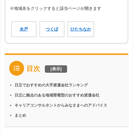
法人フェイスアップひたちを設立。
一人ひとりに「もっと、いい」職業訓練校を目指し、現在は法人運営と就
※地域名をクリックすると該当ページが開きます
職支援の二足の草鞋を履く。
水戸
つくば
ひたちなか
目次
[
表示
]
日立でおすすめの大手派遣会社ランキング
日立に拠点のある地域密着型のおすすめ派遣会社
キャリアコンサルタントからみなさまへのアドバイス
まとめ