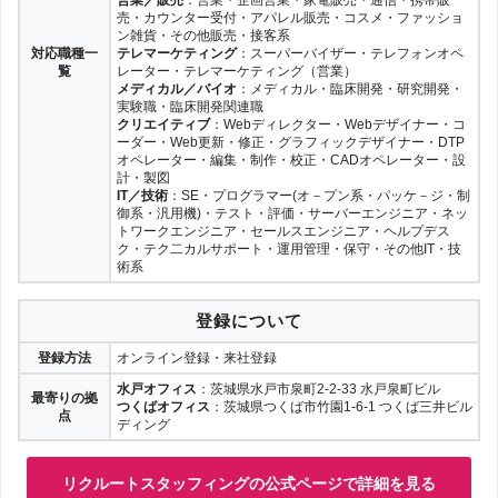
営業／販売
：営業・企画営業・家電販売・通信・携帯販
売・カウンター受付・アパレル販売・コスメ・ファッショ
ン雑貨・その他販売・接客系
対応職種一
テレマーケティング
：スーパーバイザー・テレフォンオペ
覧
レーター・テレマーケティング（営業）
メディカル／バイオ
：メディカル・臨床開発・研究開発・
実験職・臨床開発関連職
クリエイティブ
：Webディレクター・Webデザイナー・コ
ーダー・Web更新・修正・グラフィックデザイナー・DTP
オペレーター・編集・制作・校正・CADオペレーター・設
計・製図
IT／技術
：SE・プログラマー(オ－プン系・パッケ－ジ・制
御系・汎用機)・テスト・評価・サーバーエンジニア・ネッ
トワークエンジニア・セールスエンジニア・ヘルプデス
ク・テク二カルサポート・運用管理・保守・その他IT・技
術系
登録について
登録方法
オンライン登録・来社登録
水戸オフィス
：茨城県水戸市泉町2-2-33 水戸泉町ビル
最寄りの拠
つくばオフィス
：茨城県つくば市竹園1-6-1 つくば三井ビル
点
ディング
リクルートスタッフィングの公式ページで詳細を見る