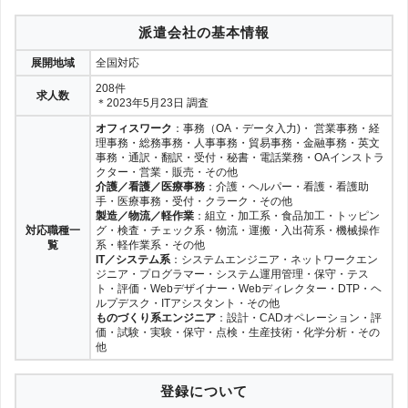
派遣会社の基本情報
展開地域
全国対応
208件
求人数
＊2023年5月23日 調査
オフィスワーク
：事務（OA・データ入力)・ 営業事務・経
理事務・総務事務・人事事務・貿易事務・金融事務・英文
事務・通訳・翻訳・受付・秘書・電話業務・OAインストラ
クター・営業・販売・その他
介護／看護／医療事務
：介護・ヘルパー・看護・看護助
手・医療事務・受付・クラーク・その他
製造／物流／軽作業
：組立・加工系・食品加工・トッピン
対応職種一
グ・検査・チェック系・物流・運搬・入出荷系・機械操作
覧
系・軽作業系・その他
IT／システム系
：システムエンジニア・ネットワークエン
ジニア・プログラマー・システム運用管理・保守・テス
ト・評価・Webデザイナー・Webディレクター・DTP・ヘ
ルプデスク・ITアシスタント・その他
ものづくり系エンジニア
：設計・CADオペレーション・評
価・試験・実験・保守・点検・生産技術・化学分析・その
他
登録について