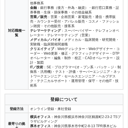
他事務系
金融
：銀行事務（後方・外為・融資）・銀行窓口業務・証
券事務・生保・損保事務・その他金融系
営業／販売
：営業・企画営業・家電販売・通信・携帯販
売・カウンター受付・アパレル販売・コスメ・ファッショ
ン雑貨・その他販売・接客系
対応職種一
テレマーケティング
：スーパーバイザー・テレフォンオペ
覧
レーター・テレマーケティング（営業）
メディカル／バイオ
：メディカル・臨床開発・研究開発・
実験職・臨床開発関連職
クリエイティブ
：Webディレクター・Webデザイナー・コ
ーダー・Web更新・修正・グラフィックデザイナー・DTP
オペレーター・編集・制作・校正・CADオペレーター・設
計・製図
IT／技術
：SE・プログラマー(オ－プン系・パッケ－ジ・制
御系・汎用機)・テスト・評価・サーバーエンジニア・ネッ
トワークエンジニア・セールスエンジニア・ヘルプデス
ク・テク二カルサポート・運用管理・保守・その他IT・技
術系
登録について
登録方法
オンライン登録・来社登録
横浜オフィス
：神奈川県横浜市神奈川区鶴屋町2-23-2 TSプ
ラザビルディング
最寄りの拠
厚木オフィス
：神奈川県厚木市中町2-8-13 TPR厚木ビル