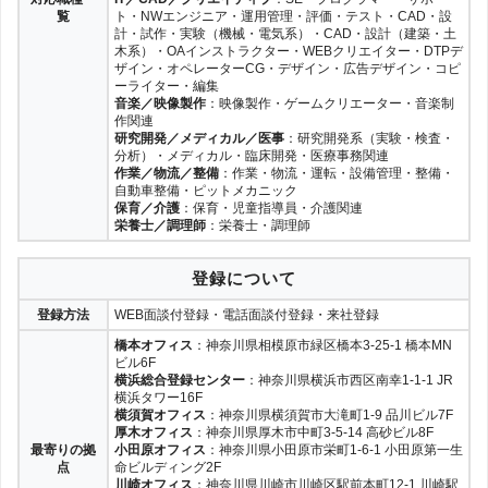
覧
ト・NWエンジニア・運用管理・評価・テスト・CAD・設
計・試作・実験（機械・電気系）・CAD・設計（建築・土
木系）・OAインストラクター・WEBクリエイター・DTPデ
ザイン・オペレーターCG・デザイン・広告デザイン・コピ
ーライター・編集
音楽／映像製作
：映像製作・ゲームクリエーター・音楽制
作関連
研究開発／メディカル／医事
：研究開発系（実験・検査・
分析）・メディカル・臨床開発・医療事務関連
作業／物流／整備
：作業・物流・運転・設備管理・整備・
自動車整備・ピットメカニック
保育／介護
：保育・児童指導員・介護関連
栄養士／調理師
：栄養士・調理師
登録について
登録方法
WEB面談付登録・電話面談付登録・来社登録
橋本オフィス
：神奈川県相模原市緑区橋本3-25-1 橋本MN
ビル6F
横浜総合登録センター
：神奈川県横浜市西区南幸1-1-1 JR
横浜タワー16F
横須賀オフィス
：神奈川県横須賀市大滝町1-9 品川ビル7F
厚木オフィス
：神奈川県厚木市中町3-5-14 高砂ビル8F
最寄りの拠
小田原オフィス
：神奈川県小田原市栄町1-6-1 小田原第一生
点
命ビルディング2F
川崎オフィス
：神奈川県川崎市川崎区駅前本町12-1 川崎駅