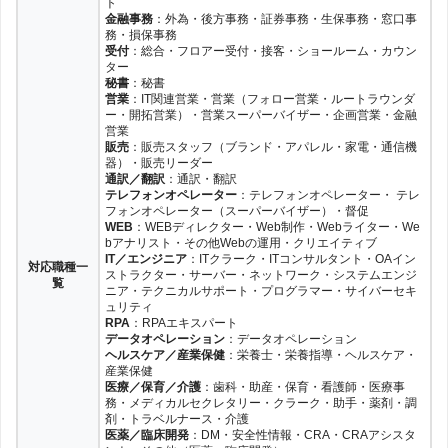
ト
金融事務
：外為・後方事務・証券事務・生保事務・窓口事
務・損保事務
受付
：総合・フロアー受付・接客・ショールーム・カウン
ター
秘書
：秘書
営業
：IT関連営業・営業（フォロー営業・ルートラウンダ
ー・開拓営業）・営業スーパーバイザー・企画営業・金融
営業
販売
：販売スタッフ（ブランド・アパレル・家電・通信機
器）・販売リーダー
通訳／翻訳
：通訳・翻訳
テレフォンオペレーター
：テレフォンオペレーター・ テレ
フォンオペレーター（スーパーバイザー）・督促
WEB
：WEBディレクター・Web制作・Webライター・We
bアナリスト・その他Webの運用・クリエイティブ
IT／エンジニア
：ITクラーク・ITコンサルタント・OAイン
対応職種一
ストラクター・サーバー・ネットワーク・システムエンジ
覧
ニア・テクニカルサポート・プログラマー・サイバーセキ
ュリティ
RPA
：RPAエキスパート
データオペレーション
：データオペレーション
ヘルスケア／産業保健
：栄養士・栄養指導・ヘルスケア・
産業保健
医療／保育／介護
：歯科・助産・保育・看護師・医療事
務・メディカルセクレタリー・クラーク・助手・薬剤・調
剤・トラベルナース・介護
医薬／臨床開発
：DM・安全性情報・CRA・CRAアシスタ