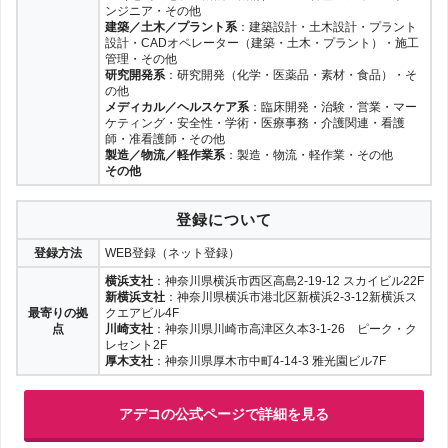
ンジニア・その他
建築／土木／プラント系
：建築設計・土木設計・プラント
設計・CADオペレーター（建築・土木・プラント）・施工
管理・その他
研究開発系
：研究開発（化学・医薬品・素材・食品）・そ
の他
メディカル／ヘルスケア系
：臨床開発・治験・営業・マー
ケティング・安全性・学術・医療事務・介護関連・看護
師・准看護師・その他
製造／物流／軽作業系
：製造・物流・軽作業・その他
その他
登録について
登録方法
WEB登録（ネット登録）
横浜支社
：神奈川県横浜市西区高島2-19-12 スカイビル22F
新横浜支社
：神奈川県横浜市港北区新横浜2-3-12新横浜ス
最寄りの拠
クエアビル4F
点
川崎支社
：神奈川県川崎市高津区久本3-1-26 ピーク・ク
レセント2F
厚木支社
：神奈川県厚木市中町4-14-3 雅光園ビル7F
アデコの公式ページで詳細を見る