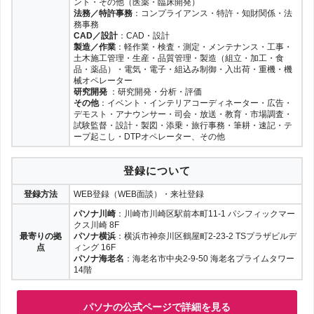
ント・その他（医薬・臨床開発）
法務／特許事務
：コンプライアンス・特許・知財関係・法
務事務
CAD／設計
：CAD・設計
製造／作業
：軽作業・検査・測定・メンテナンス・工事・
土木施工管理・生産・品質管理・製造（組立・加工・食
品・薬品）・電気・電子・組込み制御・入出荷・重機・機
械オペレーター
研究開発
：研究開発・分析・評価
その他
：イベント・インテリアコーディネーター・広告・
デモスト・アナウンサー・司会・放送・教育・市場調査・
試験監督・設計・製図・添乗・旅行事務・筆耕・速記・テ
ープ起こし・DTPオペレーター、その他
登録について
登録方法
WEB登録（WEB面談）・来社登録
パソナ川崎
：川崎市川崎区駅前本町11-1 パシフィックマー
クス川崎 8F
最寄りの拠
パソナ横浜
：横浜市神奈川区鶴屋町2-23-2 TSプラザビルデ
点
ィング 16F
パソナ海老名
：海老名市中央2-9-50 海老名プライムタワー
14階
パソナの公式ページで詳細を見る