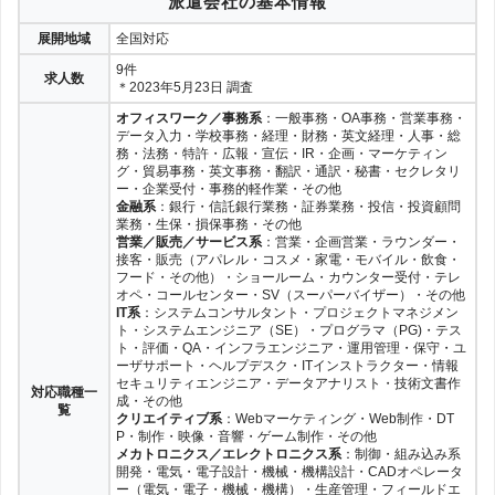
派遣会社の基本情報
展開地域
全国対応
9件
求人数
＊2023年5月23日 調査
オフィスワーク／事務系
：一般事務・OA事務・営業事務・
データ入力・学校事務・経理・財務・英文経理・人事・総
務・法務・特許・広報・宣伝・IR・企画・マーケティン
グ・貿易事務・英文事務・翻訳・通訳・秘書・セクレタリ
ー・企業受付・事務的軽作業・その他
金融系
：銀行・信託銀行業務・証券業務・投信・投資顧問
業務・生保・損保事務・その他
営業／販売／サービス系
：営業・企画営業・ラウンダー・
接客・販売（アパレル・コスメ・家電・モバイル・飲食・
フード・その他）・ショールーム・カウンター受付・テレ
オペ・コールセンター・SV（スーパーバイザー）・その他
IT系
：システムコンサルタント・プロジェクトマネジメン
ト・システムエンジニア（SE）・プログラマ（PG)・テス
ト・評価・QA・インフラエンジニア・運用管理・保守・ユ
ーザサポート・ヘルプデスク・ITインストラクター・情報
セキュリティエンジニア・データアナリスト・技術文書作
対応職種一
成・その他
覧
クリエイティブ系
：Webマーケティング・Web制作・DT
P・制作・映像・音響・ゲーム制作・その他
メカトロニクス／エレクトロニクス系
：制御・組み込み系
開発・電気・電子設計・機械・機構設計・CADオペレータ
ー（電気・電子・機械・機構）・生産管理・フィールドエ