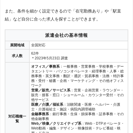
また、条件を細かく設定できるので「在宅勤務あり」や「駅直
結」など自分に合った求人を探すことができます。
派遣会社の基本情報
展開地域
全国対応
62件
求人数
＊2023年5月23日 調査
オフィス／事務系
：一般事務・営業事務・学校事務・デー
タエントリー・パソコンオペレータ・経理事務・人事・総
務事務・英文事務・翻訳・通訳・貿易事務・法務・特許事
務・受付・秘書・企画・マーケティング・その他オフィス
ワーク
営業／販売／サービス系
：営業・企画営業・ラウンダー・
販売・接客・窓口・ショールーム・カウンター受付・その
他サービス
医療／介護／福祉系
：治験関連・医療・ヘルパー・介護
士・介護福祉士・施設・病院内調理補助
金融事務系
：銀行事務・生保・損保事務・証券事務・その
対応職種一
他金融事務
覧
Web／映像／クリエイティブ系
：Web・DTPオペレータ・
Web動画・編集・デザイン・映像技術・テレビ番組・映