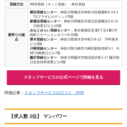
登録方法
WEB登録（ネット登録）・来社登録
横浜登録センター
：神奈川県横浜市神奈川区鶴屋町2-23-2
TSプラザビルディング5階
新横浜登録センター
：神奈川県横浜市港北区新横浜3-6-12
日総第12ビル10階
みなとみらい登録センター
：東京都港区芝浦3丁目1番1号
最寄りの拠
田町ステーションタワーN 30階
点
厚木登録センター
：神奈川県厚木市中町2-8-13 TPR厚木
ビル5階
川崎登録センター
：神奈川県川崎市川崎区駅前本町3-1 N
MF川崎東口ビル7階
藤沢登録センター
：神奈川県藤沢市鵠沼花沢町1-17 藤沢朝
日生命信和実業ビル5階
スタッフサービスの公式ページで詳細を見る
関連記事：
スタッフサービスの口コミ・評判
【求人数 2位】 マンパワー