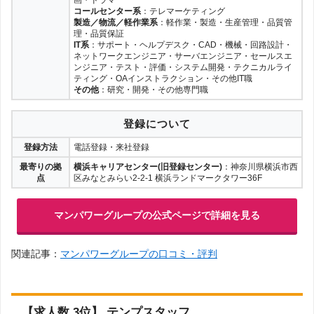
画・ドラマ
コールセンター系
：テレマーケティング
製造／物流／軽作業系
：軽作業・製造・生産管理・品質管
理・品質保証
IT系
：サポート・ヘルプデスク・CAD・機械・回路設計・
ネットワークエンジニア・サーバエンジニア・セールスエ
ンジニア・テスト・評価・システム開発・テクニカルライ
ティング・OAインストラクション・その他IT職
その他
：研究・開発・その他専門職
登録について
登録方法
電話登録・来社登録
最寄りの拠
横浜キャリアセンター(旧登録センター)
：神奈川県横浜市西
点
区みなとみらい2-2-1 横浜ランドマークタワー36F
マンパワーグループの公式ページで詳細を見る
関連記事：
マンパワーグループの口コミ・評判
【求人数 3位】 テンプスタッフ