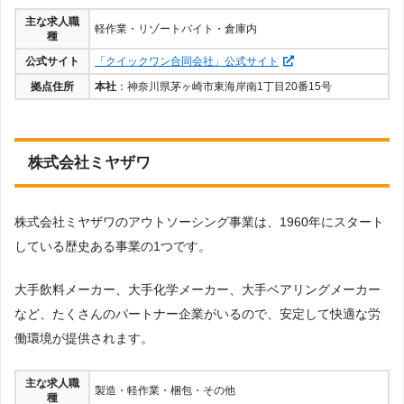
主な求人職
軽作業・リゾートバイト・倉庫内
種
公式サイト
「クイックワン合同会社」公式サイト
拠点住所
本社
：神奈川県茅ヶ崎市東海岸南1丁目20番15号
株式会社ミヤザワ
株式会社ミヤザワのアウトソーシング事業は、1960年にスタート
している歴史ある事業の1つです。
大手飲料メーカー、大手化学メーカー、大手ベアリングメーカー
など、たくさんのパートナー企業がいるので、安定して快適な労
働環境が提供されます。
主な求人職
製造・軽作業・梱包・その他
種