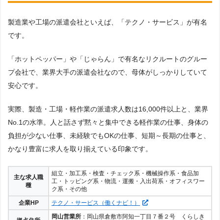
製造業や工場の派遣会社といえば、「テクノ・サービス」が有名
です。
「ホットペッパー」や「じゃらん」で有名なリクルートのグルー
プ会社で、業界大手の派遣会社なので、母体がしっかりしていて
安心です。
実際、製造・工場・軽作業の派遣求人数は16,000件以上と、業界
No.1の水準。人と話さず黙々と集中できる軽作業の仕事、身体の
負担が少ない仕事、未経験でもOKの仕事、短期～長期の仕事と、
かなり豊富に求人を取り揃えている印象です。
組立・加工系・検査・チェック系・機械操作系・食品加
主な求人職
工・トッピング系・物流・運搬・入出荷系・オフィスワー
種
ク系・その他
企業HP
テクノ・サービス（働くナビ！）
岡山営業所
：岡山県倉敷市阿知一丁目７番２号 くらしき