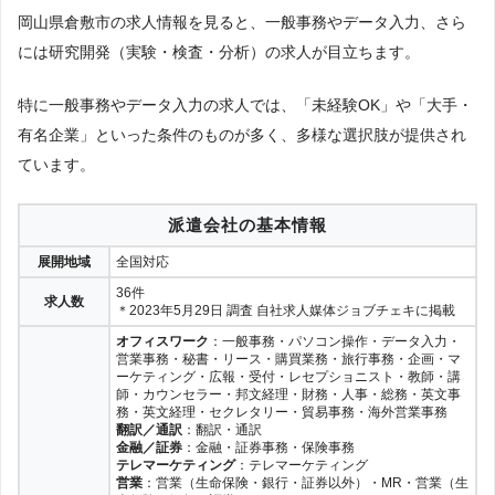
岡山県倉敷市の求人情報を見ると、一般事務やデータ入力、さら
には研究開発（実験・検査・分析）の求人が目立ちます。
特に一般事務やデータ入力の求人では、「未経験OK」や「大手・
有名企業」といった条件のものが多く、多様な選択肢が提供され
ています。
派遣会社の基本情報
展開地域
全国対応
36件
求人数
＊2023年5月29日 調査 自社求人媒体ジョブチェキに掲載
オフィスワーク
：一般事務・パソコン操作・データ入力・
営業事務・秘書・リース・購買業務・旅行事務・企画・マ
ーケティング・広報・受付・レセプショニスト・教師・講
師・カウンセラー・邦文経理・財務・人事・総務・英文事
務・英文経理・セクレタリー・貿易事務・海外営業事務
翻訳／通訳
：翻訳・通訳
金融／証券
：金融・証券事務・保険事務
テレマーケティング
：テレマーケティング
営業
：営業（生命保険・銀行・証券以外）・MR・営業（生