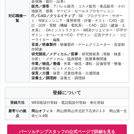
命保険・銀行・証券）
販売／接客
：アパレル販売・コスメ販売・食品販売・その
他販売・接客・サービス・セールスプロモーション
対応職種一
IT／CAD／クリエイティブ
：SE・プログラマー・サポー
覧
ト・NWエンジニア・運用管理・評価・テスト・CAD・設
計・試作・実験（機械・電気系）・CAD・設計（建築・土
木系）・OAインストラクター・WEBクリエイター・DTPデ
ザイン・オペレーターCG・デザイン・広告デザイン・コピ
ーライター・編集
音楽／映像製作
：映像製作・ゲームクリエーター・音楽制
作関連
研究開発／メディカル／医事
：研究開発系（実験・検査・
分析）・メディカル・臨床開発・医療事務関連
作業／物流／整備
：作業・物流・運転・設備管理・整備・
自動車整備・ピットメカニック
保育／介護
：保育・児童指導員・介護関連
栄養士／調理師
：栄養士・調理師
登録について
登録方法
WEB面談付登録・電話面談付登録・来社登録
最寄りの拠
岡山オフィス
：岡山県岡山市北区下石井2-1-3 岡山第一生
点
命ビル4階
パーソルテンプスタッフの公式ページで詳細を見る