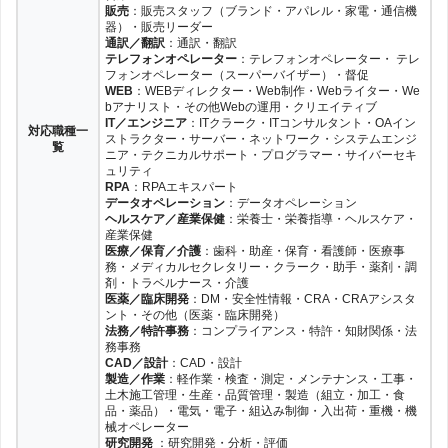
販売
：販売スタッフ（ブランド・アパレル・家電・通信機
器）・販売リーダー
通訳／翻訳
：通訳・翻訳
テレフォンオペレーター
：テレフォンオペレーター・ テレ
フォンオペレーター（スーパーバイザー）・督促
WEB
：WEBディレクター・Web制作・Webライター・We
bアナリスト・その他Webの運用・クリエイティブ
IT／エンジニア
：ITクラーク・ITコンサルタント・OAイン
対応職種一
ストラクター・サーバー・ネットワーク・システムエンジ
覧
ニア・テクニカルサポート・プログラマー・サイバーセキ
ュリティ
RPA
：RPAエキスパート
データオペレーション
：データオペレーション
ヘルスケア／産業保健
：栄養士・栄養指導・ヘルスケア・
産業保健
医療／保育／介護
：歯科・助産・保育・看護師・医療事
務・メディカルセクレタリー・クラーク・助手・薬剤・調
剤・トラベルナース・介護
医薬／臨床開発
：DM・安全性情報・CRA・CRAアシスタ
ント・その他（医薬・臨床開発）
法務／特許事務
：コンプライアンス・特許・知財関係・法
務事務
CAD／設計
：CAD・設計
製造／作業
：軽作業・検査・測定・メンテナンス・工事・
土木施工管理・生産・品質管理・製造（組立・加工・食
品・薬品）・電気・電子・組込み制御・入出荷・重機・機
械オペレーター
研究開発
：研究開発・分析・評価