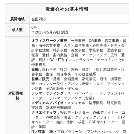
派遣会社の基本情報
展開地域
全国対応
0件
求人数
＊2023年5月29日 調査
オフィスワーク／事務
：一般事務・OA事務・営業事務・貿
易・海外営業事務・人事・総務事務・経理事務・財務・会
計事務法務・特許事務・英文事務・学校事務・医療事務・
秘書・受付・案内業務・企画・マーケティング・広報・通
訳・翻訳・OA・IT系インストラクター・データ入力・その
他事務系
金融
：銀行事務（後方・外為・融資）・銀行窓口業務・証
券事務・生保・損保事務・その他金融系
営業／販売
：営業・企画営業・家電販売・通信・携帯販
売・カウンター受付・アパレル販売・コスメ・ファッショ
ン雑貨・その他販売・接客系
対応職種一
テレマーケティング
：スーパーバイザー・テレフォンオペ
覧
レーター・テレマーケティング（営業）
メディカル／バイオ
：メディカル・臨床開発・研究開発・
実験職・臨床開発関連職
クリエイティブ
：Webディレクター・Webデザイナー・コ
ーダー・Web更新・修正・グラフィックデザイナー・DTP
オペレーター・編集・制作・校正・CADオペレーター・設
計・製図
IT／技術
：SE・プログラマー(オ－プン系・パッケ－ジ・制