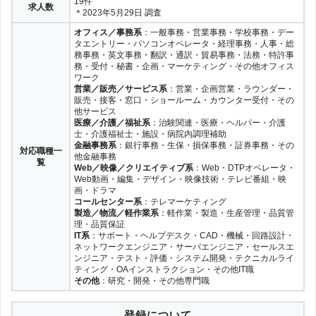
19件
求人数
＊2023年5月29日 調査
オフィス／事務系
：一般事務・営業事務・学校事務・デー
タエントリー・パソコンオペレータ・経理事務・人事・総
務事務・英文事務・翻訳・通訳・貿易事務・法務・特許事
務・受付・秘書・企画・マーケティング・その他オフィス
ワーク
営業／販売／サービス系
：営業・企画営業・ラウンダー・
販売・接客・窓口・ショールーム・カウンター受付・その
他サービス
医療／介護／福祉系
：治験関連・医療・ヘルパー・介護
士・介護福祉士・施設・病院内調理補助
金融事務系
：銀行事務・生保・損保事務・証券事務・その
対応職種一
他金融事務
覧
Web／映像／クリエイティブ系
：Web・DTPオペレータ・
Web動画・編集・デザイン・映像技術・テレビ番組・映
画・ドラマ
コールセンター系
：テレマーケティング
製造／物流／軽作業系
：軽作業・製造・生産管理・品質管
理・品質保証
IT系
：サポート・ヘルプデスク・CAD・機械・回路設計・
ネットワークエンジニア・サーバエンジニア・セールスエ
ンジニア・テスト・評価・システム開発・テクニカルライ
ティング・OAインストラクション・その他IT職
その他
：研究・開発・その他専門職
登録について