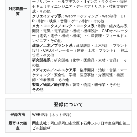
ーザサポート・ヘルプデスク・ITインストラクター・情報
セキュリティエンジニア・データアナリスト・技術文書作
対応職種一
成・その他
覧
クリエイティブ系
：Webマーケティング・Web制作・DT
P・制作・映像・音響・ゲーム制作・その他
メカトロニクス／エレクトロニクス系
：制御・組み込み系
開発・電気・電子設計・機械・機構設計・CADオペレータ
ー（電気・電子・機械・機構）・生産管理・フィールドエ
ンジニア・その他
建築／土木／プラント系
：建築設計・土木設計・プラント
設計・CADオペレーター（建築・土木・プラント）・施工
管理・その他
研究開発系
：研究開発（化学・医薬品・素材・食品）・そ
の他
メディカル／ヘルスケア系
：臨床開発・治験・営業・マー
ケティング・安全性・学術・医療事務・介護関連・看護
師・准看護師・その他
製造／物流／軽作業系
：製造・物流・軽作業・その他
その他
登録について
登録方法
WEB登録（ネット登録）
最寄りの拠
岡山支社
：岡山県岡山市北区下石井1-1-3 日本生命岡山第二
点
ビル新館4F