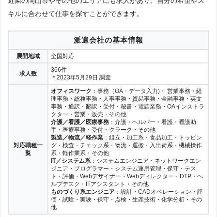
近隣の岡山市やその他のエリアにも求人があり、自分の希望やス
キルに合わせて仕事を探すことができます。
派遣会社の基本情報
展開地域
全国対応
366件
求人数
＊2023年5月29日 調査
オフィスワーク
：事務（OA・データ入力)・ 営業事務・経
理事務・総務事務・人事事務・貿易事務・金融事務・英文
事務・通訳・翻訳・受付・秘書・電話業務・OAインストラ
クター・営業・販売・その他
介護／看護／医療事務
：介護・ヘルパー・看護・看護助
手・医療事務・受付・クラーク・その他
製造／物流／軽作業
：組立・加工系・食品加工・トッピン
対応職種一
グ・検査・チェック系・物流・運搬・入出荷系・機械操作
覧
系・軽作業系・その他
IT／システム系
：システムエンジニア・ネットワークエン
ジニア・プログラマー・システム運用管理・保守・テス
ト・評価・Webデザイナー・Webディレクター・DTP・ヘ
ルプデスク・ITアシスタント・その他
ものづくり系エンジニア
：設計・CADオペレーション・評
価・試験・実験・保守・点検・生産技術・化学分析・その
他