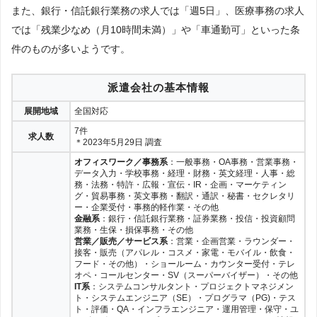
また、銀行・信託銀行業務の求人では「週5日」、医療事務の求人
では「残業少なめ（月10時間未満）」や「車通勤可」といった条
件のものが多いようです。
派遣会社の基本情報
展開地域
全国対応
7件
求人数
＊2023年5月29日 調査
オフィスワーク／事務系
：一般事務・OA事務・営業事務・
データ入力・学校事務・経理・財務・英文経理・人事・総
務・法務・特許・広報・宣伝・IR・企画・マーケティン
グ・貿易事務・英文事務・翻訳・通訳・秘書・セクレタリ
ー・企業受付・事務的軽作業・その他
金融系
：銀行・信託銀行業務・証券業務・投信・投資顧問
業務・生保・損保事務・その他
営業／販売／サービス系
：営業・企画営業・ラウンダー・
接客・販売（アパレル・コスメ・家電・モバイル・飲食・
フード・その他）・ショールーム・カウンター受付・テレ
オペ・コールセンター・SV（スーパーバイザー）・その他
IT系
：システムコンサルタント・プロジェクトマネジメン
ト・システムエンジニア（SE）・プログラマ（PG)・テス
ト・評価・QA・インフラエンジニア・運用管理・保守・ユ