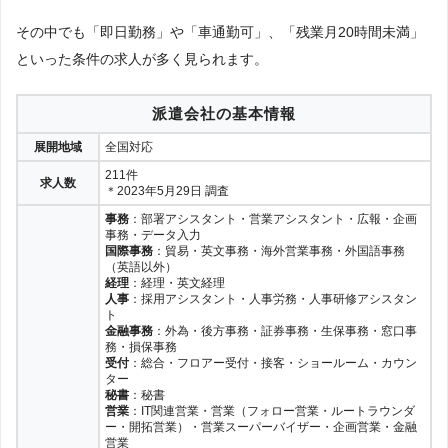
その中でも「即日勤務」や「車通勤可」、「残業月20時間未満」
といった条件の求人が多く見られます。
派遣会社の基本情報
展開地域
全国対応
211件
求人数
＊2023年5月29日 調査
事務
：部署アシスタント・営業アシスタント・広報・企画
事務・データ入力
国際事務
：貿易・英文事務・海外営業事務・外国語事務
（英語以外）
経理
：経理・英文経理
人事
：採用アシスタント・人事労務・人事研修アシスタン
ト
金融事務
：外為・後方事務・証券事務・生保事務・窓口事
務・損保事務
受付
：総合・フロアー受付・接客・ショールーム・カウン
ター
秘書
：秘書
営業
：IT関連営業・営業（フォロー営業・ルートラウンダ
ー・開拓営業）・営業スーパーバイザー・企画営業・金融
営業