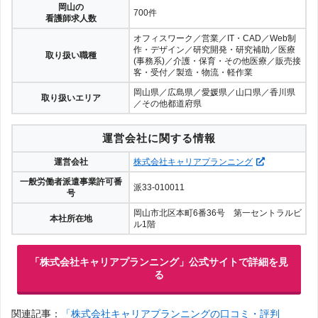
岡山の
700件
看護師求人数
オフィスワーク／営業／IT・CAD／Web制
作・デザイン／研究開発・研究補助／医療
取り扱い職種
(事務系)／介護・保育・その他医療／販売接
客・受付／製造・物流・軽作業
岡山県／広島県／愛媛県／山口県／香川県
取り扱いエリア
／その他都道府県
運営会社に関する情報
運営会社
株式会社キャリアプランニング
一般労働者派遣事業許可番
派33-010011
号
岡山市北区本町6番36号 第一セントラルビ
本社所在地
ル1階
「株式会社キャリアプランニング」公式サイトで詳細を見
る
関連記事：
「株式会社キャリアプランニングの口コミ・評判