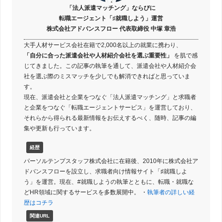
「法人派遣マッチング」ならびに
転職エージェント「♯就職しよう」運営
株式会社アドバンスフロー 代表取締役 中塚 章浩
大手人材サービス会社在籍で2,000名以上の就業に携わり、
「自分に合った派遣会社や人材紹介会社を選ぶ重要性」
を肌で感
じてきました。この記事の執筆を通して、派遣会社や人材紹介会
社を選ぶ際のミスマッチを少しでも解消できればと思っていま
す。
現在、派遣会社と企業をつなぐ「法人派遣マッチング」と求職者
と企業をつなぐ「転職エージェントサービス」を運営しており、
それらから得られる最新情報をお伝えするべく、随時、記事の編
集や更新も行っています。
経歴
パーソルテンプスタッフ株式会社に在籍後、2010年に株式会社ア
ドバンスフローを設立し、求職者向け情報サイト「♯就職しよ
う」を運営。現在、#就職しようの執筆とともに、転職・就職な
どHR領域に関するサービスを多数展開中。 ・
執筆者の詳しい経
歴はコチラ
関連URL