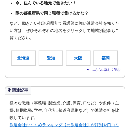
今、住んでいる地元で働きたい！
隣の都道府県で同じ職種で働けるかな？
など、働きたい都道府県別で看護師に強い派遣会社を知りた
い方は、ぜひそれぞれの地名をクリックして地域別記事もご
覧ください。
北海道
愛知
大阪
福岡
宮城
新潟
広島
青森
関連記事
岩手
秋田
山形
福島
様々な職種（事務職､製造業､介護､保育､ITなど）や条件（主
婦､短期単発､学生､年代別､都道府県別など）で派遣会社を比
茨城
栃木
群馬
埼玉
較しています。
派遣会社おすすめランキング【元派遣会社】が評判や口コミ