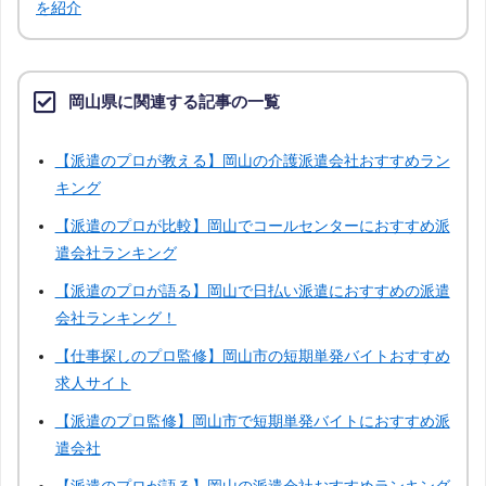
千葉
神奈川
富山
石川
を紹介
福井
山梨
長野
岐阜
岡山県に関連する記事の一覧
静岡
三重
滋賀
京都
【派遣のプロが教える】岡山の介護派遣会社おすすめラン
キング
兵庫
奈良
和歌山
鳥取
【派遣のプロが比較】岡山でコールセンターにおすすめ派
遣会社ランキング
島根
山口
徳島
香川
【派遣のプロが語る】岡山で日払い派遣におすすめの派遣
会社ランキング！
愛媛
高知
佐賀
長崎
【仕事探しのプロ監修】岡山市の短期単発バイトおすすめ
求人サイト
熊本
大分
宮崎
鹿児島
【派遣のプロ監修】岡山市で短期単発バイトにおすすめ派
遣会社
沖縄