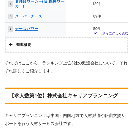
看護師ワーカー(旧:医療ワー
180件
4
カー)
スーパーナース
89件
5
ナースパワー
50件
6
カイゴガーデン
42件
7
調査概要
スタッフサービス・メディ
35件
8
調査の企画・集計
カル
それではここから、ランキング上位3社の派遣会社について、それ
株式会社アドバンスフロー
キャリアスマイル派遣
19件
9
ぞれ詳しくご紹介します。
調査対象とした派遣会社について
株式会社アド･エスピー･プ
9件
10
Googleで「看護師 派遣会社」という検索ワードで検索して掲載していた
ランニング
「『労働者派遣事業許可』を取得している」企業と「岡山 派遣会社」という検
索キーワードで掲載されていた派遣会社を対象としています。
レバウェル看護
1件
11
うち調査対象エリアにおいて、エリア対象外や調査時の公開求人数が0件の派
【求人数第1位】株式会社キャリアプランニング
遣会社を除いてランキング化しています。
アポプラス保健師・看護師
1件
11
調査対象とした求人について
キャリアプランニングは中国・四国地方で人材派遣や転職支援サ
上記で調査対象とした派遣会社がWEBサイトで公開している求人のうち、「地
パソナ
1件
11
域：岡山県」の条件に合致する求人数をカウントしました。
ポートを行う人材サービス会社です。
株式会社プログレス
調査日
1件
11