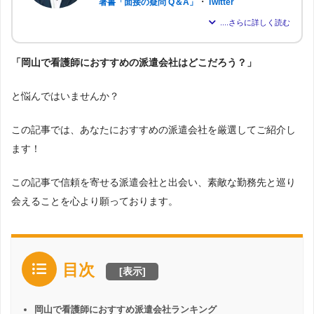
・
著書「面接の疑問 Q＆A」
Twitter
パーソルテンプスタッフ株式会社に約6年在籍し、現在は派遣会社「株
式会社アドバンスフロー」の代表取締役。
「岡山で看護師におすすめの派遣会社はどこだろう？」
のべ約2,000名もの転職支援を行い、求職者が希望する仕事を得られる
よう尽力。人材業界16年の経験から「派遣はしっかりとした情報が得
られれば得られるほど、理想の職場を見つけられる」と確信し、多く
と悩んではいませんか？
の人が情報を得られるよう、記事の監修も行う。
この記事では、あなたにおすすめの派遣会社を厳選してご紹介し
ます！
この記事で信頼を寄せる派遣会社と出会い、素敵な勤務先と巡り
会えることを心より願っております。
目次
[
表示
]
岡山で看護師におすすめ派遣会社ランキング