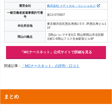
運営会社
株式会社 メディカル・コンシェルジ
一般労働者派遣事業許可番
派13-070607
号
東京都渋谷区恵比寿南1-5-5 JR恵比寿ビル1
本社所在地
1F
【岡山ハレマチ支社】岡山県岡山市北区駅
岡山の拠点
元町1-6岡山フコク生命駅前ビル9F
「MCナースネット」公式サイトで詳細を見る
関連記事：
「MCナースネット」の評判・口コミ
まとめ