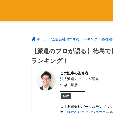
ホーム
派遣会社おすすめランキング
職種-
【派遣のプロが語る】徳島で
ランキング！
この記事の監修者
法人派遣マッチング運営
中塚 章浩
経歴
大手派遣会社パーソルテンプスタ
て、
株式会社アドバンスフロー
を