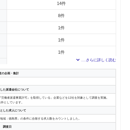
14件
8件
1件
1件
1件
1件
査の企画・集計
した派遣会社について
「『労働者派遣事業許可』を取得している」企業などを12社を対象として調査を実施。
象外としています。
とした求人について
「地域：徳島県」の条件に合致する求人数をカウントしました。
調査日