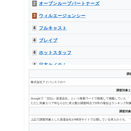
オープンループパートナーズ
2
ウィルエージェンシー
3
フルキャスト
4
ブレイブ
4
ホットスタッフ
4
日本ケイテム
4
調
株式会社アドバンスフロー
調査対象と
Googleで「日払い 派遣会社」という検索ワードで検索して掲載していた
ただし対象エリア外ならびに求人数が調査時点で0件の場合はランキング対
調査対象
上記で調査対象とした派遣会社がWEBサイトで公開している求人のうち、