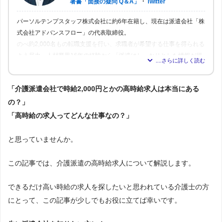
・
著書「面接の疑問 Q＆A」
Twitter
パーソルテンプスタッフ株式会社に約6年在籍し、現在は派遣会社「株
式会社アドバンスフロー」の代表取締役。
のべ約2,000名もの転職支援を行い、求職者が希望する仕事を得られる
よう尽力。人材業界16年の経験から「派遣はしっかりとした情報が得
られれば得られるほど、理想の職場を見つけられる」と確信し、多く
の人が情報を得られるよう、記事の監修も行う。
「介護派遣会社で時給2,000円とかの高時給求人は本当にある
の？」
「高時給の求人ってどんな仕事なの？」
と思っていませんか。
この記事では、介護派遣の高時給求人について解説します。
できるだけ高い時給の求人を探したいと思われている介護士の方
にとって、この記事が少しでもお役に立てば幸いです。