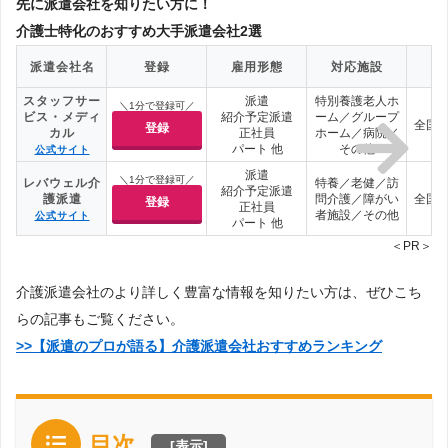
先に派遣会社を知りたい方に！
介護士特化のおすすめ大手派遣会社2選
派遣会社名
登録
雇用形態
対応施設
対
スタッフサー
派遣
特別養護老人ホ
＼1分で登録可／
ビス・メディ
紹介予定派遣
ーム／グループ
全国4
登録
カル
正社員
ホーム／病院／
パート 他
その他
公式サイト
派遣
＼1分で登録可／
レバウェル介
特養／老健／訪
紹介予定派遣
護派遣
問介護／障がい
全国4
登録
正社員
者施設／その他
公式サイト
パート 他
＜PR＞
介護派遣会社のより詳しく豊富な情報を知りたい方は、ぜひこち
らの記事もご覧ください。
>>【派遣のプロが語る】介護派遣会社おすすめランキング
目次
[
表示
]