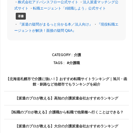
・
株式会社アドバンスフロー公式サイト
・
法人派遣マッチング公
式サイト
・
転職エージェント「♯就職しよう」公式サイト
著書
・
『派遣の疑問がまるっと分かる本／法人向け』
・
『現役転職エ
ージェントが解決！面接の疑問 Q&A』
CATEGORY :
介護
TAGS :
介護職
【北海道札幌市で介護に強い！】おすすめ転職サイトランキング｜旭川・函
館・釧路など他都市でもランキングを紹介
【派遣のプロが教える】高知の介護派遣会社おすすめランキング
【転職のプロが教える】介護職から転職で他業種へ行くことはできる？
【派遣のプロが教える】大分の介護派遣会社おすすめランキング