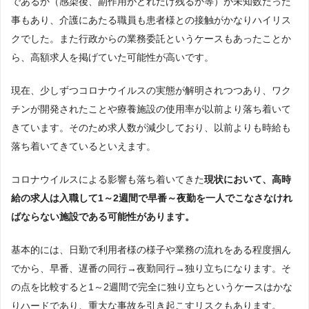
であるか（感染後、副作用がどれだけ残るか等）が未知数だった
事もあり、介護にあたる職員も患者様との接触がかなりハイリス
クでした。また行政からの業務委託というケースもあったことか
ら、高額求人を掲げていた可能性が高いです。
現在、少しずつコロナウイルスの実態が解明されつつあり、ワク
チンが開発されたことや療養施設の使用率が以前より落ち着いて
きています。そのため求人数が減少しており、以前よりも時給も
落ち着いてきているといえます。
コロナウイルスによる影響も落ち着いてきた
現状において、高時
給の求人は入職して1～2週間で早番～夜勤を一人でこなさなけれ
ばならない施設である可能性があります。
基本的には、日勤で利用者様の様子や業務の流れをある程度掴ん
でから、早番、遅番の同行→夜勤同行→独り立ちになります。そ
の点を比較すると1～2週間で完全に独り立ちというケースはかな
りハードであり、重大な事故を引き起こすリスクもあります。