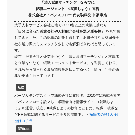
「法人派遣マッチング」ならびに
転職エージェント「♯就職しよう」運営
株式会社アドバンスフロー 代表取締役 中塚 章浩
大手人材サービス会社在籍で2,000名以上の就業に携わり、
「自分に合った派遣会社や人材紹介会社を選ぶ重要性」
を肌で感
じてきました。この記事の執筆を通して、派遣会社や人材紹介会
社を選ぶ際のミスマッチを少しでも解消できればと思っていま
す。
現在、派遣会社と企業をつなぐ「法人派遣マッチング」と求職者
と企業をつなぐ「転職エージェントサービス」を運営しており、
それらから得られる最新情報をお伝えするべく、随時、記事の編
集や更新も行っています。
経歴
パーソルテンプスタッフ株式会社に在籍後、2010年に株式会社ア
ドバンスフローを設立し、求職者向け情報サイト「♯就職しよ
う」を運営。現在、#就職しようの執筆とともに、転職・就職な
どHR領域に関するサービスを多数展開中。 ・
執筆者の詳しい経
歴はコチラ
関連URL