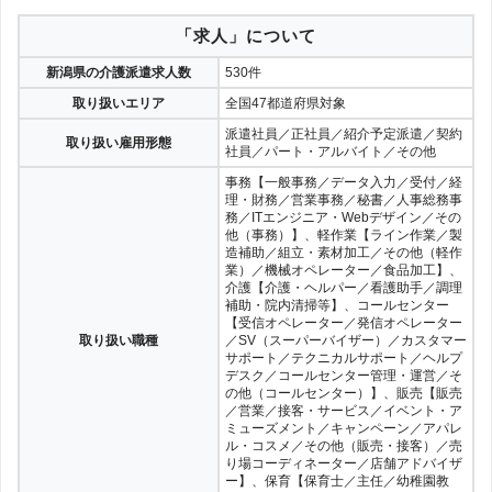
「求人」について
新潟県の介護派遣求人数
530件
取り扱いエリア
全国47都道府県対象
派遣社員／正社員／紹介予定派遣／契約
取り扱い雇用形態
社員／パート・アルバイト／その他
事務【一般事務／データ入力／受付／経
理・財務／営業事務／秘書／人事総務事
務／ITエンジニア・Webデザイン／その
他（事務）】、軽作業【ライン作業／製
造補助／組立・素材加工／その他（軽作
業）／機械オペレーター／食品加工】、
介護【介護・ヘルパー／看護助手／調理
補助・院内清掃等】、コールセンター
【受信オペレーター／発信オペレーター
取り扱い職種
／SV（スーパーバイザー）／カスタマー
サポート／テクニカルサポート／ヘルプ
デスク／コールセンター管理・運営／そ
の他（コールセンター）】、販売【販売
／営業／接客・サービス／イベント・ア
ミューズメント／キャンペーン／アパレ
ル・コスメ／その他（販売・接客）／売
り場コーディネーター／店舗アドバイザ
ー】、保育【保育士／主任／幼稚園教