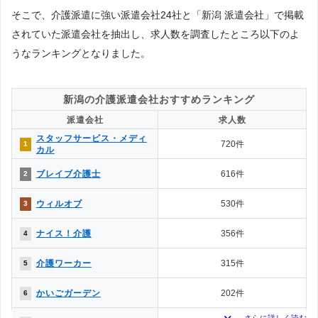
そこで、介護派遣に強い派遣会社24社と「新潟 派遣会社」で掲載
されていた派遣会社を抽出し、求人数を調査したところ以下のよ
うなランキングとなりました。
新潟の介護派遣会社おすすめランキング
派遣会社
求人数
スタッフサービス・メディ
720件
1
カル
ブレイブ介護士
616件
2
ウィルオブ
530件
3
ナイス！介護
356件
4
介護ワーカー
315件
5
かいごガーデン
202件
6