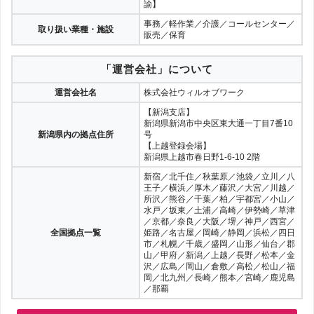
諭】
事務／軽作業／介護／コールセンター／
取り扱い業種・施設
販売／保育
「運営会社」について
運営会社名
株式会社ウィルオブワーク
【新潟支店】
新潟県新潟市中央区東大通一丁目7番10
新潟県内の拠点住所
号
【上越登録会場】
新潟県上越市春日野1-6-10 2階
新宿／北千住／秋葉原／池袋／立川／八
王子／横浜／厚木／藤沢／大宮／川越／
所沢／熊谷／千葉／柏／宇都宮／小山／
水戸／坂東／土浦／高崎／伊勢崎／草津
／京都／奈良／大阪／堺／神戸／西宮／
全国拠点一覧
姫路／名古屋／岡崎／静岡／浜松／四日
市／札幌／千歳／盛岡／山形／仙台／郡
山／甲府／新潟／上越／長野／松本／金
沢／広島／岡山／倉敷／高松／松山／福
岡／北九州／長崎／熊本／宮崎／鹿児島
／那覇