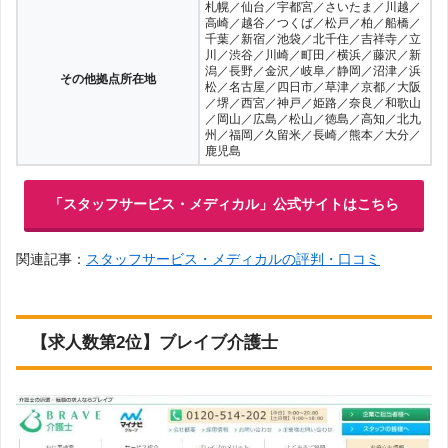
札幌／仙台／宇都宮／さいたま／川越／
高崎／越谷／つくば／松戸／柏／船橋／
千葉／新宿／池袋／北千住／吉祥寺／立
川／渋谷／川崎／町田／横浜／藤沢／新
潟／長野／金沢／岐阜／静岡／沼津／浜
その他拠点所在地
松／名古屋／四日市／草津／京都／大阪
／堺／西宮／神戸／姫路／奈良／和歌山
／岡山／広島／松山／徳島／高知／北九
州／福岡／久留米／長崎／熊本／大分／
鹿児島
「スタッフサービス・メディカル」公式サイトはこちら
関連記事：
スタッフサービス・メディカルの評判・口コミ
【求人数第2位】ブレイブ介護士