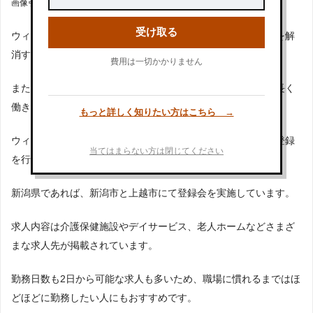
画像引用元：
「ウィルオブ」公式サイト
受け取る
ウィルオブは派遣求人の紹介はもちろんのこと、業務の不安を解
消する研修などにも力を入れている派遣会社です。
費用は一切かかりません
また、社会保険制度や有給休暇制度も取り入れているため、長く
働きたい人も働きやすい環境が整っています。
もっと詳しく知りたい方はこちら →
ウィルオブはメールや電話以外にも、登録会に参加して派遣登録
当てはまらない方は閉じてください
を行うことが可能です。
新潟県であれば、新潟市と上越市にて登録会を実施しています。
求人内容は介護保健施設やデイサービス、老人ホームなどさまざ
まな求人先が掲載されています。
勤務日数も2日から可能な求人も多いため、職場に慣れるまではほ
どほどに勤務したい人にもおすすめです。