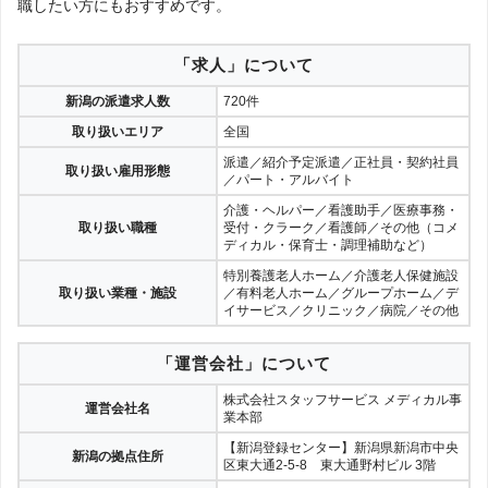
職したい方にもおすすめです。
「求人」について
新潟の派遣求人数
720件
取り扱いエリア
全国
派遣／紹介予定派遣／正社員・契約社員
取り扱い雇用形態
／パート・アルバイト
介護・ヘルパー／看護助手／医療事務・
取り扱い職種
受付・クラーク／看護師／その他（コメ
ディカル・保育士・調理補助など）
特別養護老人ホーム／介護老人保健施設
取り扱い業種・施設
／有料老人ホーム／グループホーム／デ
イサービス／クリニック／病院／その他
「運営会社」について
株式会社スタッフサービス メディカル事
運営会社名
業本部
【新潟登録センター】新潟県新潟市中央
新潟の拠点住所
区東大通2-5-8 東大通野村ビル 3階