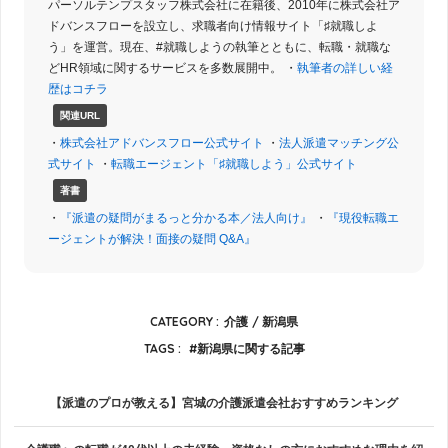
パーソルテンプスタッフ株式会社に在籍後、2010年に株式会社ア
ドバンスフローを設立し、求職者向け情報サイト「♯就職しよ
う」を運営。現在、#就職しようの執筆とともに、転職・就職な
どHR領域に関するサービスを多数展開中。 ・
執筆者の詳しい経
歴はコチラ
関連URL
・
株式会社アドバンスフロー公式サイト
・
法人派遣マッチング公
式サイト
・
転職エージェント「♯就職しよう」公式サイト
著書
・
『派遣の疑問がまるっと分かる本／法人向け』
・
『現役転職エ
ージェントが解決！面接の疑問 Q&A』
CATEGORY :
介護
新潟県
TAGS :
新潟県に関する記事
【派遣のプロが教える】宮城の介護派遣会社おすすめランキング