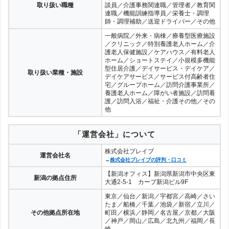
取り扱い職種
談員／介護事務関連職／管理者／教育関
連職／機能訓練指導員／栄養士・調理
師・調理補助／送迎ドライバー／その他
一般病院／外来・病棟／療養型医療施設
／クリニック／特別養護老人ホーム／介
護老人保健施設／ケアハウス／有料老人
ホーム／ショートステイ／小規模多機能
型住居介護／デイサービス・デイケア／
取り扱い業種・施設
デイケアサービス／サービス付高齢者住
宅／グループホーム／訪問介護事業所／
養護老人ホーム／障がい者施設／訪問看
護／訪問入浴／福祉・介護その他／その
他
「運営会社」について
株式会社ブレイブ
運営会社名
→
株式会社ブレイブの評判・口コミ
【新潟オフィス】新潟県新潟市中央区東
新潟の拠点住所
大通2-5-1 カープ新潟ビル9F
東京／仙台／新潟／宇都宮／高崎／さい
たま／船橋／千葉／池袋／新宿／立川／
その他拠点所在地
町田／横浜／静岡／名古屋／京都／大阪
／神戸／岡山／広島／北九州／福岡／長
崎