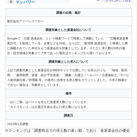
マンパワー
81件
7
調査の企画・集計
介護求人.com
39件
8
株式会社アドバンスフロー
ジョブトル介護
1件
9
調査対象とした派遣会社について
Googleで「介護 派遣会社」という検索ワードで検索して掲載していた「『労働者派遣事
アデコ
1件
9
業許可』を取得している」企業などを24社、ならびに「新潟県 派遣会社」と検索した際
に掲載されていた本社をもつ派遣会社を対象としています。※ただし求人数が0件の場
スタッフエース
合・該当地域が対象エリア外であった場合はランキングから除いております。
1件
9
調査対象とした求人について
上記で調査対象とした派遣会社がWEBサイトで公開している求人のうち、「地域：新潟
県」「雇用形態：派遣・紹介予定派遣」「職種：介護士／ヘルパー／介護福祉士／サービ
ス提供責任者／管理職 等」の条件に合致する求人数をカウントしました。※求人検索が
できない場合は、対象外としています。
備考
「かいご畑」はパートを含んだ派遣求人数になっています。
「カイゴカンゴ」は介護正社員も含んだ求人数になります。
調査日
2023年1月調査
※ランキングは「調査時点での求人数の多い順」であり、各派遣会社の優劣