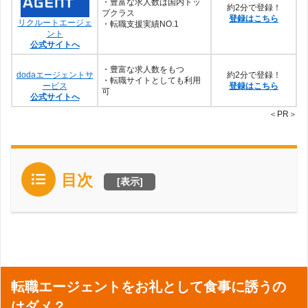
・豊富な求人数は国内トッ
約2分で登録！
プクラス
登録はこちら
リクルートエージェ
・転職支援実績NO.1
ント
公式サイトへ
・豊富な求人数をもつ
dodaエージェントサ
約2分で登録！
・転職サイトとしても利用
ービス
登録はこちら
可
公式サイトへ
＜PR＞
目次
[
表示
]
転職エージェントをお礼として食事に誘うの
はダメ？