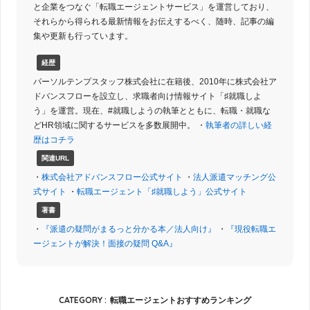
と企業をつなぐ「転職エージェントサービス」を運営しており、
それらから得られる最新情報をお伝えするべく、随時、記事の編
集や更新も行っています。
経歴
パーソルテンプスタッフ株式会社に在籍後、2010年に株式会社ア
ドバンスフローを設立し、求職者向け情報サイト「♯就職しよ
う」を運営。現在、#就職しようの執筆とともに、転職・就職な
どHR領域に関するサービスを多数展開中。 ・
執筆者の詳しい経
歴はコチラ
関連URL
・
株式会社アドバンスフロー公式サイト
・
法人派遣マッチング公
式サイト
・
転職エージェント「♯就職しよう」公式サイト
著書
・
『派遣の疑問がまるっと分かる本／法人向け』
・
『現役転職エ
ージェントが解決！面接の疑問 Q&A』
CATEGORY :
転職エージェントおすすめランキング