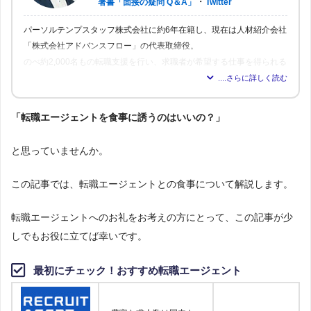
・
著書「面接の疑問 Q＆A」
Twitter
パーソルテンプスタッフ株式会社に約6年在籍し、現在は人材紹介会社
「株式会社アドバンスフロー」の代表取締役。
のべ約2,000名もの転職支援を行い、求職者が希望する仕事を得られる
よう尽力。人材業界16年の経験から「転職はしっかりとした情報が得
られれば得られるほど、理想の職場を見つけられる」と確信し、多く
の人が情報を得られるよう、記事の監修も行う。
「転職エージェントを食事に誘うのはいいの？」
と思っていませんか。
この記事では、転職エージェントとの食事について解説します。
転職エージェントへのお礼をお考えの方にとって、この記事が少
しでもお役に立てば幸いです。
最初にチェック！おすすめ転職エージェント