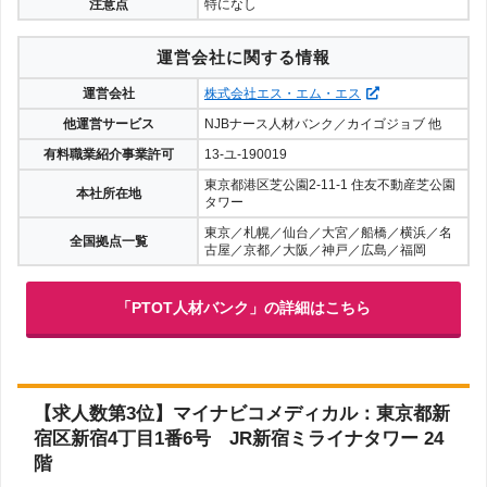
注意点
特になし
運営会社に関する情報
運営会社
株式会社エス・エム・エス
他運営サービス
NJBナース人材バンク／カイゴジョブ 他
有料職業紹介事業許可
13-ユ-190019
東京都港区芝公園2-11-1 住友不動産芝公園
本社所在地
タワー
東京／札幌／仙台／大宮／船橋／横浜／名
全国拠点一覧
古屋／京都／大阪／神戸／広島／福岡
「PTOT人材バンク」の詳細はこちら
【求人数第3位】マイナビコメディカル：東京都新
宿区新宿4丁目1番6号 JR新宿ミライナタワー 24
階