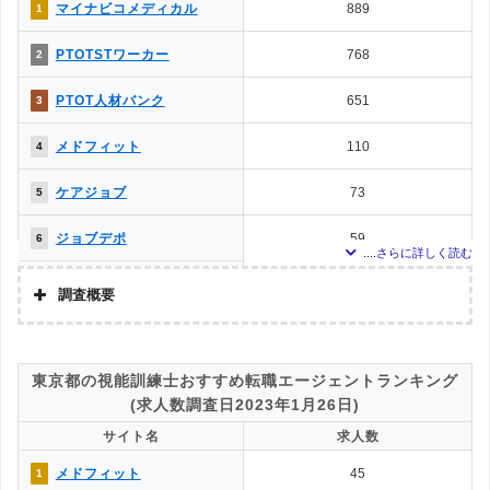
ミラクス介護
77
11
調査対象とした求人について
マイナビコメディカル
889
1
上記で調査対象とした転職エージェントがWEBサイトで公開している求人のう
PTOT転職ナビ
62
12
PTOTSTワーカー
768
2
ち、「条件：作業療法士」「地域：東京都」の条件に合致する求人数をカウン
トしました。
介護JJ（介護ジャストジョ
57
13
PTOT人材バンク
651
3
ブ）
調査日
求人数ランキング上部または下部に記載
MC-介護のお仕事
14
14
メドフィット
110
4
お仕事委員会 Produced by
0
15
ケアジョブ
73
5
エルユーエス
ジョブデポ
59
6
メディカル・コンシェルジ
58
7
ュネット
調査概要
ミラクス介護
43
8
調査の企画・集計
株式会社アドバンスフロー
ベネッセMCM PT・OT・ST
37
9
東京都の視能訓練士おすすめ転職エージェントランキング
お仕事サポート
調査対象とした転職エージェントについて
(求人数調査日2023年1月26日)
かいごガーデン
35
10
Googleで「リハビリ 転職エージェント」という検索ワードで検索して掲載し
サイト名
求人数
ていた「『有料職業紹介事業許可』を取得している」企業を対象。
クリックジョブ介護
23
11
調査対象とした求人について
メドフィット
45
1