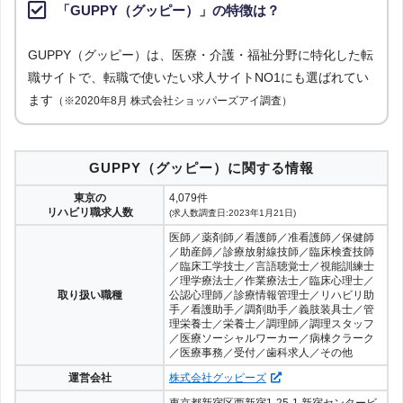
「GUPPY（グッピー）」の特徴は？
GUPPY（グッピー）は、医療・介護・福祉分野に特化した転
職サイトで、転職で使いたい求人サイトNO1にも選ばれてい
ます
（※2020年8月 株式会社ショッパーズアイ調査）
GUPPY（グッピー）に関する情報
東京の
4,079件
リハビリ職求人数
(求人数調査日:2023年1月21日)
医師／薬剤師／看護師／准看護師／保健師
／助産師／診療放射線技師／臨床検査技師
／臨床工学技士／言語聴覚士／視能訓練士
／理学療法士／作業療法士／臨床心理士／
取り扱い職種
公認心理師／診療情報管理士／リハビリ助
手／看護助手／調剤助手／義肢装具士／管
理栄養士／栄養士／調理師／調理スタッフ
／医療ソーシャルワーカー／病棟クラーク
／医療事務／受付／歯科求人／その他
運営会社
株式会社グッピーズ
東京都新宿区西新宿1-25-1 新宿センタービ