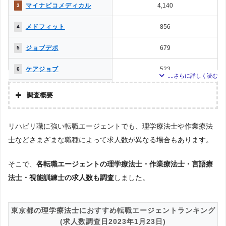
マイナビコメディカル
4,140
3
メドフィット
856
4
ジョブデポ
679
5
ケアジョブ
523
6
メディカル・コンシェルジ
408
7
ュネット
調査概要
クリックジョブ介護
307
8
調査の企画・集計
リハビリ職に強い転職エージェントでも、理学療法士や作業療法
株式会社アドバンスフロー
PTOT転職ナビ
199
9
士などさまざまな職種によって求人数が異なる場合もあります。
調査対象とした転職エージェントについて
ベネッセMCM PT・OT・ST
149
10
Googleで「リハビリ 転職エージェント」という検索ワードで検索して掲載し
お仕事サポート
ていた「『有料職業紹介事業許可』を取得している」企業を対象。
そこで、
各転職エージェントの理学療法士・作業療法士・言語療
ミラクス介護
145
11
法士・視能訓練士の求人数も調査
調査対象とした求人について
しました。
上記で調査対象とした転職エージェントがWEBサイトで公開している求人のう
介護JJ（介護ジャストジョ
111
12
ち、「条件：リハビリ専門職」「地域：東京都」の条件に合致する求人数をカ
ブ）
ウントしました。
東京都の理学療法士におすすめ転職エージェントランキング
かいごガーデン
104
13
(求人数調査日2023年1月23日)
調査日