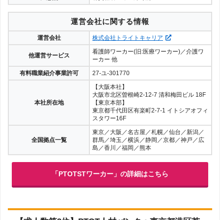
運営会社に関する情報
運営会社
株式会社トライトキャリア
看護師ワーカー(旧:医療ワーカー)／介護ワ
他運営サービス
ーカー 他
有料職業紹介事業許可
27-ユ-301770
【大阪本社】
大阪市北区曽根崎2-12-7 清和梅田ビル 18F
本社所在地
【東京本部】
東京都千代田区有楽町2-7-1 イトシアオフィ
スタワー16F
東京／大阪／名古屋／札幌／仙台／新潟／
全国拠点一覧
群馬／埼玉／横浜／静岡／京都／神戸／広
島／香川／福岡／熊本
「PTOTSTワーカー」の詳細はこちら