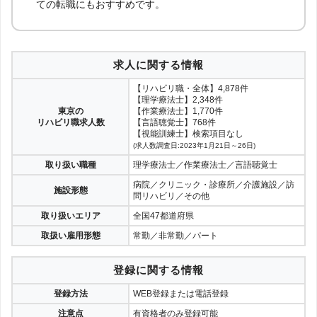
ての転職にもおすすめです。
求人に関する情報
【リハビリ職・全体】4,878件
【理学療法士】2,348件
東京の
【作業療法士】1,770件
リハビリ職求人数
【言語聴覚士】768件
【視能訓練士】検索項目なし
(求人数調査日:2023年1月21日～26日)
取り扱い職種
理学療法士／作業療法士／言語聴覚士
病院／クリニック・診療所／介護施設／訪
施設形態
問リハビリ／その他
取り扱いエリア
全国47都道府県
取扱い雇用形態
常勤／非常勤／パート
登録に関する情報
登録方法
WEB登録または電話登録
注意点
有資格者のみ登録可能