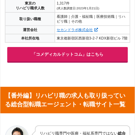
東京の
1,317件
リハビリ職求人数
(求人数調査日:2023年1月21日)
看護師｜介護・福祉職｜医療技術職｜リハ
取り扱い職種
ビリ職｜その他
運営会社
セカンドラボ株式会社
本社所在地
東京都新宿区西新宿3-2-7 KDX新宿ビル 7階
「コメディカルドットコム」はこちら
【番外編】リハビリ職の求人も取り扱ってい
る総合型転職エージェント・転職サイト一覧
リハビリ職専門や医療・福祉系専門ではない
総合