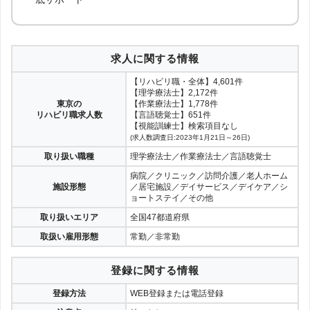
求人に関する情報
【リハビリ職・全体】4,601件
【理学療法士】2,172件
東京の
【作業療法士】1,778件
リハビリ職求人数
【言語聴覚士】651件
【視能訓練士】検索項目なし
(求人数調査日:2023年1月21日～26日)
取り扱い職種
理学療法士／作業療法士／言語聴覚士
病院／クリニック／訪問介護／老人ホーム
施設形態
／居宅施設／デイサービス／デイケア／シ
ョートステイ／その他
取り扱いエリア
全国47都道府県
取扱い雇用形態
常勤／非常勤
登録に関する情報
登録方法
WEB登録または電話登録