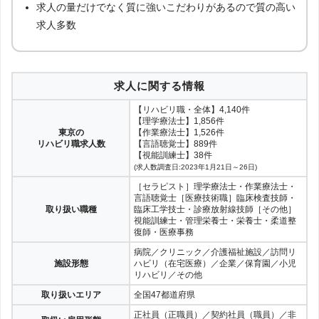
求人の量だけでなく質に強いこだわりがあるので質の高い
求人多数
求人に関する情報
【リハビリ職・全体】4,140件
【理学療法士】1,856件
東京の
【作業療法士】1,526件
リハビリ職求人数
【言語聴覚士】889件
【視能訓練士】38件
(求人数調査日:2023年1月21日～26日)
［セラピスト］理学療法士・作業療法士・
言語聴覚士［医療技術職］臨床検査技師・
取り扱い職種
臨床工学技士・診療放射線技師［その他］
視能訓練士・管理栄養士・栄養士・柔道整
復師・医療事務
病院／クリニック／介護福祉施設／訪問リ
施設形態
ハビリ（在宅医療）／企業／保育園／小児
リハビリ／その他
取り扱いエリア
全国47都道府県
正社員（正職員）／契約社員（職員）／非