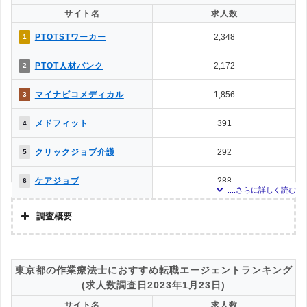
求人数ランキング上部または下部に記載
サイト名
求人数
MC-介護のお仕事
14
14
PTOTSTワーカー
2,348
1
お仕事委員会 Produced by
0
15
エルユーエス
PTOT人材バンク
2,172
2
マイナビコメディカル
1,856
3
メドフィット
391
4
クリックジョブ介護
292
5
ケアジョブ
288
6
ジョブデポ
217
7
調査概要
メディカル・コンシェルジ
208
8
調査の企画・集計
ュネット
株式会社アドバンスフロー
ベネッセMCM PT・OT・ST
135
9
東京都の作業療法士におすすめ転職エージェントランキング
お仕事サポート
調査対象とした転職エージェントについて
(求人数調査日2023年1月23日)
PTOT転職ナビ
132
10
Googleで「リハビリ 転職エージェント」という検索ワードで検索して掲載し
サイト名
求人数