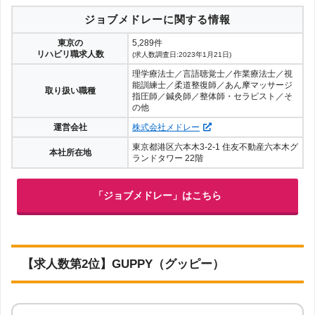
ジョブメドレーに関する情報
東京の
5,289件
リハビリ職求人数
(求人数調査日:2023年1月21日)
理学療法士／言語聴覚士／作業療法士／視
能訓練士／柔道整復師／あん摩マッサージ
取り扱い職種
指圧師／鍼灸師／整体師・セラピスト／そ
の他
運営会社
株式会社メドレー
東京都港区六本木3-2-1 住友不動産六本木グ
本社所在地
ランドタワー 22階
「ジョブメドレー」はこちら
【求人数第2位】GUPPY（グッピー）