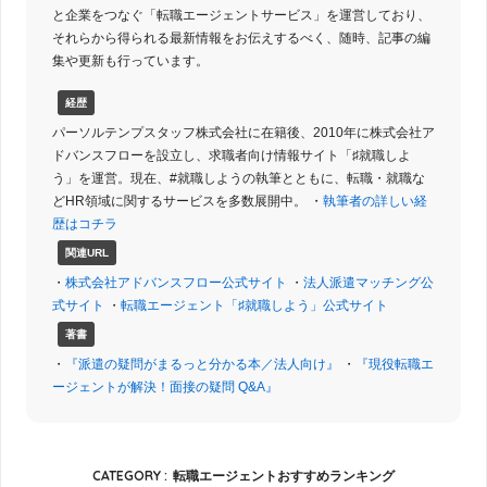
と企業をつなぐ「転職エージェントサービス」を運営しており、
それらから得られる最新情報をお伝えするべく、随時、記事の編
集や更新も行っています。
経歴
パーソルテンプスタッフ株式会社に在籍後、2010年に株式会社ア
ドバンスフローを設立し、求職者向け情報サイト「♯就職しよ
う」を運営。現在、#就職しようの執筆とともに、転職・就職な
どHR領域に関するサービスを多数展開中。 ・
執筆者の詳しい経
歴はコチラ
関連URL
・
株式会社アドバンスフロー公式サイト
・
法人派遣マッチング公
式サイト
・
転職エージェント「♯就職しよう」公式サイト
著書
・
『派遣の疑問がまるっと分かる本／法人向け』
・
『現役転職エ
ージェントが解決！面接の疑問 Q&A』
CATEGORY :
転職エージェントおすすめランキング