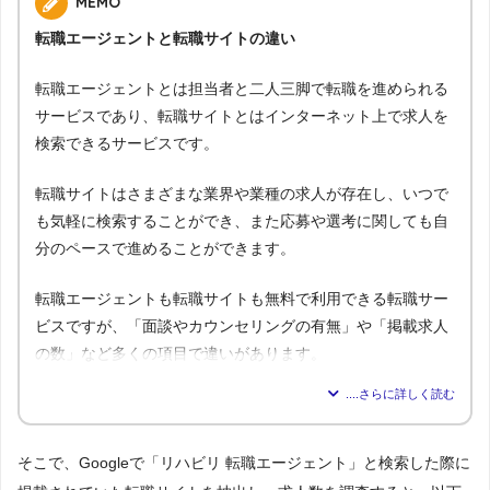
MEMO
転職エージェントと転職サイトの違い
転職エージェントとは担当者と二人三脚で転職を進められる
サービスであり、転職サイトとはインターネット上で求人を
検索できるサービスです。
転職サイトはさまざまな業界や業種の求人が存在し、いつで
も気軽に検索することができ、また応募や選考に関しても自
分のペースで進めることができます。
転職エージェントも転職サイトも無料で利用できる転職サー
ビスですが、「面談やカウンセリングの有無」や「掲載求人
の数」など多くの項目で違いがあります。
転職エージェ
比較内容
転職サイト
ント
1.気軽に利用できるのはどっち？
そこで、Googleで「リハビリ 転職エージェント」と検索した際に
△
◯
→解説1