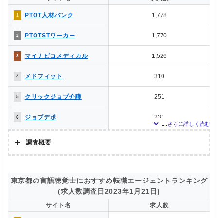
ていた「『有料職業紹介事業許可』を取得している」企業を対象。
ミラクス介護
119
11
調査対象とした求人について
PTOT人材バンク
1,778
1
上記で調査対象とした転職エージェントがWEBサイトで公開している求人のう
かいごガーデン
85
12
PTOTSTワーカー
1,770
2
ち、「条件：理学療法士」「地域：東京都」の条件に合致する求人数をカウン
トしました。
介護JJ（介護ジャストジョ
65
13
マイナビコメディカル
1,526
3
ブ）
調査日
求人数ランキング上部または下部に記載
MC-介護のお仕事
14
14
メドフィット
310
4
お仕事委員会 Produced by
0
15
クリックジョブ介護
251
5
エルユーエス
ジョブデポ
231
6
ケアジョブ
165
7
調査概要
メディカル・コンシェルジ
141
8
調査の企画・集計
ュネット
株式会社アドバンスフロー
かいごガーデン
86
9
東京都の言語聴覚士におすすめ転職エージェントランキング
調査対象とした転職エージェントについて
(求人数調査日2023年1月21日)
ベネッセMCM PT・OT・ST
81
10
Googleで「リハビリ 転職エージェント」という検索ワードで検索して掲載し
お仕事サポート
サイト名
求人数
ていた「『有料職業紹介事業許可』を取得している」企業を対象。