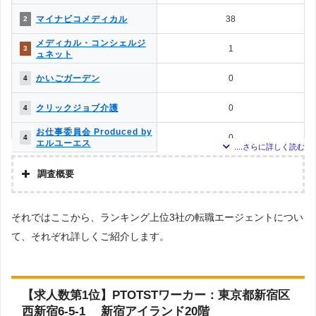
上記で調査対象とした転職エージェントがWEBサイトで公開している求人のう
MC-介護のお仕事
12
12
マイナビコメディカル
38
2
ち、「条件：言語聴覚士」「地域：東京都」の条件に合致する求人数をカウン
トしました。
介護JJ（介護ジャストジョ
メディカル・コンシェルジ
11
13
1
3
ブ）
調査日
ュネット
求人数ランキング上部または下部に記載
PTOT転職ナビ
5
14
かいごガーデン
0
4
お仕事委員会 Produced by
0
15
クリックジョブ介護
0
4
エルユーエス
お仕事委員会 Produced by
0
4
エルユーエス
調査概要
調査の企画・集計
それではここから、ランキング上位3社の転職エージェントについ
株式会社アドバンスフロー
て、それぞれ詳しくご紹介します。
調査対象とした転職エージェントについて
Googleで「リハビリ 転職エージェント」という検索ワードで検索して掲載し
ていた「『有料職業紹介事業許可』を取得している」企業を対象。
調査対象とした求人について
【求人数第1位】PTOTSTワーカー：東京都新宿区
上記で調査対象とした転職エージェントがWEBサイトで公開している求人のう
西新宿6-5-1 新宿アイランド20階