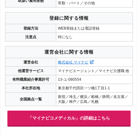
取扱い雇用形態
常勤・パート／その他
登録に関する情報
登録方法
WEB登録または電話登録
注意点
特になし
運営会社に関する情報
運営会社
株式会社 マイナビ
他運営サービス
マイナビエージェント／マイナビ介護職 他
有料職業紹介事業許可
13-ユ-080554
本社所在地
東京都千代田区一ツ橋1丁目1-1
新宿／埼玉／横浜／船橋／静岡／名古屋／
全国拠点一覧
大阪／神戸／広島／札幌
「マイナビコメディカル」の詳細はこちら