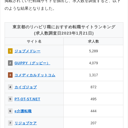
掲載されていた転職サイトを抽出し、求人数を調査すると、以下
◯
✕
2.面談・カウンセリングの有無は？
のような結果となりました。
◯
◎
3.掲載求人数はどっちが多い？
4.掲載求人の質が良いのは？
◯
△
→解説2
東京都のリハビリ職におすすめ転職サイトランキング
5.一度に複数の求人に応募できる？
(求人数調査日2023年1月21日)
◯
◎
→解説3
サイト名
求人数
△
◯
6.企業やヘッドハンターからスカウトはある？
ジョブメドレー
5,289
1
7.企業情報を詳しく知れるのは？
◯
△
→解説4
GUPPY（グッピー）
4,079
2
◯
△
8.応募書類の添削や面接対策はある？
◯
✕
9.日程調整や年収交渉など企業やりとりは？
コメディカルドットコム
1,317
3
10.内定をもらいやすいのは？
◯
△
→解説5
カイゴジョブ
872
4
△
✕
11.退職サポートや転職後のサポートは？
PT-OT-ST.NET
495
5
［解説1］転職エージェントは、転職エージェント経由での応募になる
e介護転職
444
6
ため、転職エージェント側とのやりとりが必要になるなど多少の制限が
生じます。反面、転職サイトは自身で応募するため制約がなく、気軽に
リジョブケア
207
7
利用することができます。