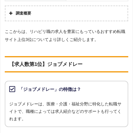
［解説2］転職エージェントは、自社が実際にコンタクトを取っている
調査概要
企業の求人のみが掲載されているため、転職エージェントのチェックが
調査の企画・集計
入ることから厳選されています。
ここからは、リハビリ職の求人を豊富にもっているおすすめ転職
株式会社アドバンスフロー
サイト上位3位についてより詳しくご紹介します。
調査対象とした転職サイトについて
［解説3］転職エージェントも、複数の企業に同時応募できますが、転
Googleで「リハビリ 転職エージェント」という検索ワードで検索して掲載し
職エージェント内の社内選考で落ちる可能性もあります。反面、転職サ
ていた「転職支援サービスを提供していない」サイトを対象としています。
イトでは自身で興味のある求人があればいくらでも自由に応募すること
調査対象とした求人について
【求人数第1位】ジョブメドレー
ができます。
上記で調査対象とした転職サイトがWEBサイトで公開している求人のうち、
「地域：東京都」の条件に合致する求人数をカウントしました。
［解説4］転職エージェントは、担当者が企業の人事担当者からヒアリ
調査日
ングした上で人材紹介を行っています。そのため、企業がどんな人材が
「ジョブメドレー」の特徴は？
求人数ランキング上部または下部に記載
欲しいのか、企業の内情はどうなのかを理解しているため、より詳しい
企業情報を得られます。
ジョブメドレーは、医療・介護・福祉分野に特化した転職サ
イトで、職種によっては求人紹介などのサポートも行ってく
［解説5］転職エージェントは、企業が欲しい人材と転職希望者が合致
れます。
している求人を紹介しているため、内定をもらいやすくなります。