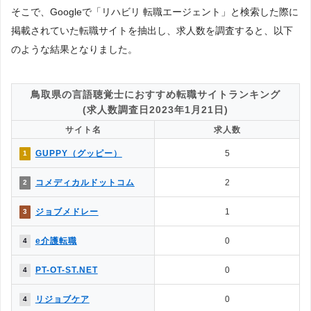
1.気軽に利用できるのはどっち？
そこで、Googleで「リハビリ 転職エージェント」と検索した際に
△
◯
→解説1
掲載されていた転職サイトを抽出し、求人数を調査すると、以下
◯
✕
2.面談・カウンセリングの有無は？
のような結果となりました。
◯
◎
3.掲載求人数はどっちが多い？
4.掲載求人の質が良いのは？
◯
△
→解説2
鳥取県の言語聴覚士におすすめ転職サイトランキング
5.一度に複数の求人に応募できる？
(求人数調査日2023年1月21日)
◯
◎
→解説3
サイト名
求人数
△
◯
6.企業やヘッドハンターからスカウトはある？
GUPPY（グッピー）
5
1
7.企業情報を詳しく知れるのは？
◯
△
→解説4
コメディカルドットコム
2
2
◯
△
8.応募書類の添削や面接対策はある？
◯
✕
9.日程調整や年収交渉など企業やりとりは？
ジョブメドレー
1
3
10.内定をもらいやすいのは？
◯
△
→解説5
e介護転職
0
4
△
✕
11.退職サポートや転職後のサポートは？
PT-OT-ST.NET
0
4
［解説1］転職エージェントは、転職エージェント経由での応募になる
リジョブケア
0
4
ため、転職エージェント側とのやりとりが必要になるなど多少の制限が