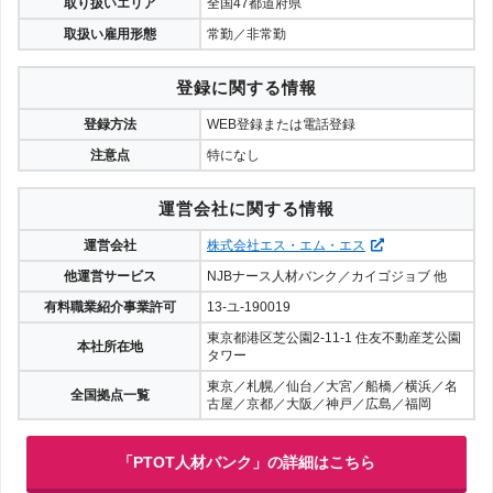
取り扱いエリア
全国47都道府県
取扱い雇用形態
常勤／非常勤
登録に関する情報
登録方法
WEB登録または電話登録
注意点
特になし
運営会社に関する情報
運営会社
株式会社エス・エム・エス
他運営サービス
NJBナース人材バンク／カイゴジョブ 他
有料職業紹介事業許可
13-ユ-190019
東京都港区芝公園2-11-1 住友不動産芝公園
本社所在地
タワー
東京／札幌／仙台／大宮／船橋／横浜／名
全国拠点一覧
古屋／京都／大阪／神戸／広島／福岡
「PTOT人材バンク」の詳細はこちら