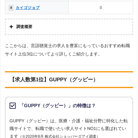
生じます。反面、転職サイトは自身で応募するため制約がなく、気軽に
カイゴジョブ
0
4
利用することができます。
［解説2］転職エージェントは、自社が実際にコンタクトを取っている
調査概要
企業の求人のみが掲載されているため、転職エージェントのチェックが
調査の企画・集計
入ることから厳選されています。
ここからは、言語聴覚士の求人を豊富にもっているおすすめ転職
株式会社アドバンスフロー
サイト上位3位についてより詳しくご紹介します。
調査対象とした転職サイトについて
［解説3］転職エージェントも、複数の企業に同時応募できますが、転
Googleで「リハビリ 転職エージェント」という検索ワードで検索して掲載し
職エージェント内の社内選考で落ちる可能性もあります。反面、転職サ
ていた「転職支援サービスを提供していない」サイトを対象としています。
イトでは自身で興味のある求人があればいくらでも自由に応募すること
調査対象とした求人について
【求人数第1位】GUPPY（グッピー）
ができます。
上記で調査対象とした転職サイトがWEBサイトで公開している求人のうち、
「地域：鳥取県」の条件に合致する求人数をカウントしました。
［解説4］転職エージェントは、担当者が企業の人事担当者からヒアリ
調査日
ングした上で人材紹介を行っています。そのため、企業がどんな人材が
「GUPPY（グッピー）」の特徴は？
求人数ランキング上部または下部に記載
欲しいのか、企業の内情はどうなのかを理解しているため、より詳しい
企業情報を得られます。
GUPPY（グッピー）は、医療・介護・福祉分野に特化した転
職サイトで、転職で使いたい求人サイトNO1にも選ばれてい
［解説5］転職エージェントは、企業が欲しい人材と転職希望者が合致
ます
（※2020年8月 株式会社ショッパーズアイ調査）
している求人を紹介しているため、内定をもらいやすくなります。