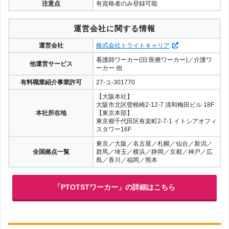
注意点
有資格者のみ登録可能
運営会社に関する情報
運営会社
株式会社トライトキャリア
看護師ワーカー(旧:医療ワーカー)／介護ワ
他運営サービス
ーカー 他
有料職業紹介事業許可
27-ユ-301770
【大阪本社】
大阪市北区曽根崎2-12-7 清和梅田ビル 18F
本社所在地
【東京本部】
東京都千代田区有楽町2-7-1 イトシアオフィ
スタワー16F
東京／大阪／名古屋／札幌／仙台／新潟／
全国拠点一覧
群馬／埼玉／横浜／静岡／京都／神戸／広
島／香川／福岡／熊本
「PTOTSTワーカー」の詳細はこちら