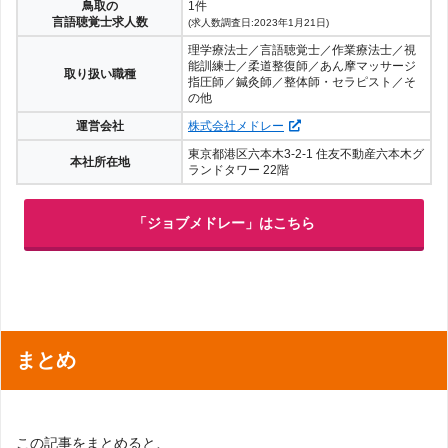
鳥取の
1件
言語聴覚士求人数
(求人数調査日:2023年1月21日)
理学療法士／言語聴覚士／作業療法士／視
能訓練士／柔道整復師／あん摩マッサージ
取り扱い職種
指圧師／鍼灸師／整体師・セラピスト／そ
の他
運営会社
株式会社メドレー
東京都港区六本木3-2-1 住友不動産六本木グ
本社所在地
ランドタワー 22階
「ジョブメドレー」はこちら
まとめ
この記事をまとめると、