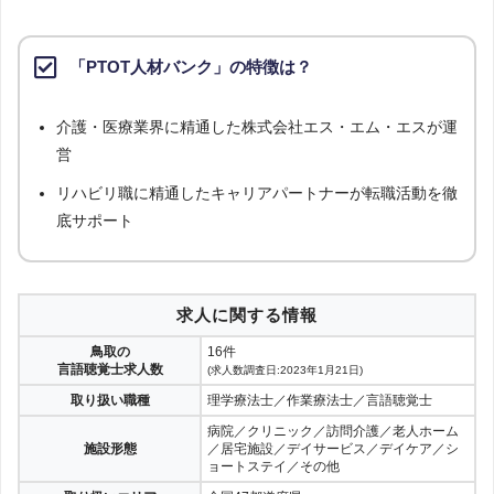
「PTOT人材バンク」の特徴は？
介護・医療業界に精通した株式会社エス・エム・エスが運
営
リハビリ職に精通したキャリアパートナーが転職活動を徹
底サポート
求人に関する情報
鳥取の
16件
言語聴覚士求人数
(求人数調査日:2023年1月21日)
取り扱い職種
理学療法士／作業療法士／言語聴覚士
病院／クリニック／訪問介護／老人ホーム
施設形態
／居宅施設／デイサービス／デイケア／シ
ョートステイ／その他