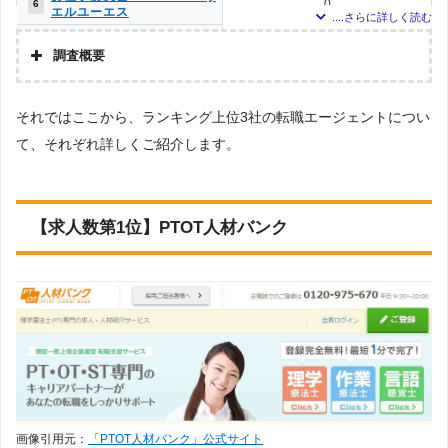
0
6
エルユーエス
メドフィット
0
6
調査概要
PTOT転職ナビ
0
6
調査の企画・集計
それではここから、ランキング上位3社の転職エージェントについ
株式会社アドバンスフロー
ベネッセMCM PT・OT・ST
0
6
お仕事サポート
て、それぞれ詳しくご紹介します。
調査対象とした転職エージェントについて
かいごガーデン
0
6
Googleで「リハビリ 転職エージェント」という検索ワードで検索して掲載し
ていた「『有料職業紹介事業許可』を取得している」企業を対象。
メディカル・コンシェルジ
0
6
調査対象とした求人について
ュネット
【求人数第1位】PTOT人材バンク
上記で調査対象とした転職エージェントがWEBサイトで公開している求人のう
MC-介護のお仕事
0
6
ち、「条件：理学療法士」「地域：鳥取県」の条件に合致する求人数をカウン
トしました。
クリックジョブ介護
0
6
調査日
求人数ランキング上部または下部に記載
ミラクス介護
0
6
介護JJ（介護ジャストジョ
0
6
ブ）
画像引用元：
「PTOT人材バンク」公式サイト