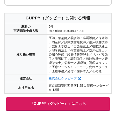
GUPPY（グッピー）に関する情報
鳥取の
5件
言語聴覚士求人数
(求人数調査日:2023年1月21日)
医師／薬剤師／看護師／准看護師／保健師
／助産師／診療放射線技師／臨床検査技師
／臨床工学技士／言語聴覚士／視能訓練士
／理学療法士／作業療法士／臨床心理士／
取り扱い職種
公認心理師／診療情報管理士／リハビリ助
手／看護助手／調剤助手／義肢装具士／管
理栄養士／栄養士／調理師／調理スタッフ
／医療ソーシャルワーカー／病棟クラーク
／医療事務／受付／歯科求人／その他
運営会社
株式会社グッピーズ
東京都新宿区西新宿1-25-1 新宿センタービ
本社所在地
ル 13階
「GUPPY（グッピー）」はこちら