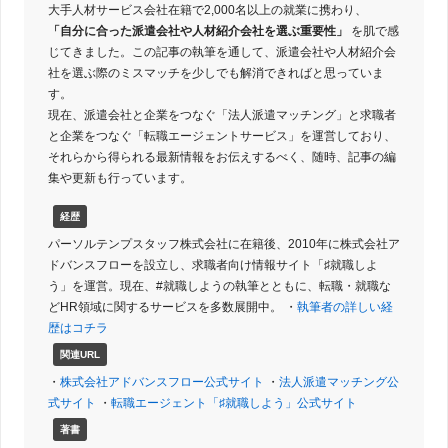
大手人材サービス会社在籍で2,000名以上の就業に携わり、
「自分に合った派遣会社や人材紹介会社を選ぶ重要性」
を肌で感
じてきました。この記事の執筆を通して、派遣会社や人材紹介会
社を選ぶ際のミスマッチを少しでも解消できればと思っていま
す。
現在、派遣会社と企業をつなぐ「法人派遣マッチング」と求職者
と企業をつなぐ「転職エージェントサービス」を運営しており、
それらから得られる最新情報をお伝えするべく、随時、記事の編
集や更新も行っています。
経歴
パーソルテンプスタッフ株式会社に在籍後、2010年に株式会社ア
ドバンスフローを設立し、求職者向け情報サイト「♯就職しよ
う」を運営。現在、#就職しようの執筆とともに、転職・就職な
どHR領域に関するサービスを多数展開中。 ・
執筆者の詳しい経
歴はコチラ
関連URL
・
株式会社アドバンスフロー公式サイト
・
法人派遣マッチング公
式サイト
・
転職エージェント「♯就職しよう」公式サイト
著書