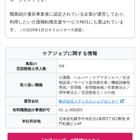
職業紹介優良事業者に認定されている企業が運営しており、
利用したい介護職転職支援サービスNO1にも選ばれていま
す。
（※2020年1月ゼネラルリサーチ調査）
ケアジョブに関する情報
鳥取の
5件
言語聴覚士求人数
介護職・ヘルパー／ケアマネジャー／生活
相談員／サービス提供責任者／機能訓練指
取り扱い職種
導員／管理職・管理職候補／作業療法士／
理学療法士／言語聴覚士／その他
運営会社
株式会社メディカルジョブセンター
有料職業紹介事業許可
01-ユ-300203
北海道札幌市中央区北1条西3丁目2番地 井
本社所在地
門札幌ビル4F