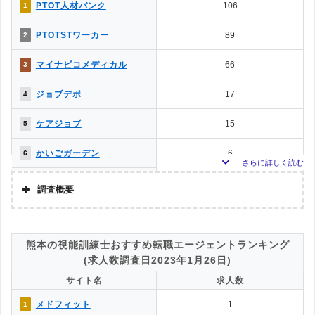
0
11
調査対象とした求人について
PTOT人材バンク
106
1
エルユーエス
上記で調査対象とした転職エージェントがWEBサイトで公開している求人のう
メディカル・コンシェルジ
0
11
PTOTSTワーカー
89
2
ち、「条件：作業療法士」「地域：熊本県」の条件に合致する求人数をカウン
ュネット
トしました。
ベネッセMCM PT・OT・ST
0
11
マイナビコメディカル
66
3
お仕事サポート
調査日
求人数ランキング上部または下部に記載
PTOT転職ナビ
0
11
ジョブデポ
17
4
MC-介護のお仕事
0
11
ケアジョブ
15
5
かいごガーデン
6
6
メドフィット
3
7
調査概要
クリックジョブ介護
2
8
調査の企画・集計
株式会社アドバンスフロー
ミラクス介護
1
9
熊本の視能訓練士おすすめ転職エージェントランキング
調査対象とした転職エージェントについて
(求人数調査日2023年1月26日)
介護JJ（介護ジャストジョ
1
9
Googleで「リハビリ 転職エージェント」という検索ワードで検索して掲載し
ブ）
サイト名
求人数
ていた「『有料職業紹介事業許可』を取得している」企業を対象。
お仕事委員会 Produced by
0
11
調査対象とした求人について
メドフィット
1
1
エルユーエス