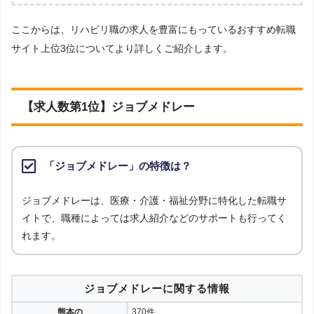
企業の求人のみが掲載されているため、転職エージェントのチェックが
調査の企画・集計
入ることから厳選されています。
ここからは、リハビリ職の求人を豊富にもっているおすすめ転職
株式会社アドバンスフロー
サイト上位3位についてより詳しくご紹介します。
調査対象とした転職サイトについて
［解説3］転職エージェントも、複数の企業に同時応募できますが、転
Googleで「リハビリ 転職エージェント」という検索ワードで検索して掲載し
職エージェント内の社内選考で落ちる可能性もあります。反面、転職サ
ていた「転職支援サービスを提供していない」サイトを対象としています。
イトでは自身で興味のある求人があればいくらでも自由に応募すること
調査対象とした求人について
【求人数第1位】ジョブメドレー
ができます。
上記で調査対象とした転職サイトがWEBサイトで公開している求人のうち、
「地域：熊本県」の条件に合致する求人数をカウントしました。
［解説4］転職エージェントは、担当者が企業の人事担当者からヒアリ
調査日
ングした上で人材紹介を行っています。そのため、企業がどんな人材が
「ジョブメドレー」の特徴は？
求人数ランキング上部または下部に記載
欲しいのか、企業の内情はどうなのかを理解しているため、より詳しい
企業情報を得られます。
ジョブメドレーは、医療・介護・福祉分野に特化した転職サ
イトで、職種によっては求人紹介などのサポートも行ってく
［解説5］転職エージェントは、企業が欲しい人材と転職希望者が合致
れます。
している求人を紹介しているため、内定をもらいやすくなります。
ジョブメドレーに関する情報
熊本の
370件