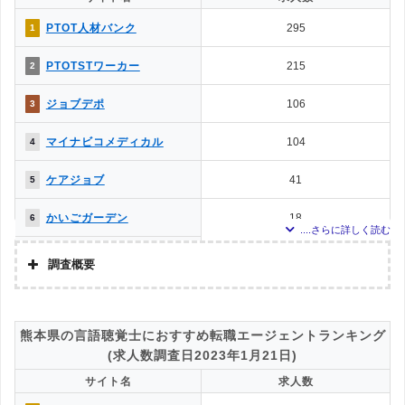
ていた「『有料職業紹介事業許可』を取得している」企業を対象。
お仕事委員会 Produced by
0
11
調査対象とした求人について
PTOT人材バンク
295
1
エルユーエス
上記で調査対象とした転職エージェントがWEBサイトで公開している求人のう
PTOT転職ナビ
0
11
PTOTSTワーカー
215
2
ち、「条件：理学療法士」「地域：熊本県」の条件に合致する求人数をカウン
トしました。
ベネッセMCM PT・OT・ST
0
11
ジョブデポ
106
3
お仕事サポート
調査日
メディカル・コンシェルジ
求人数ランキング上部または下部に記載
0
11
マイナビコメディカル
104
4
ュネット
MC-介護のお仕事
0
11
ケアジョブ
41
5
かいごガーデン
18
6
クリックジョブ介護
9
7
調査概要
ミラクス介護
9
7
調査の企画・集計
株式会社アドバンスフロー
メドフィット
7
9
熊本県の言語聴覚士におすすめ転職エージェントランキング
調査対象とした転職エージェントについて
(求人数調査日2023年1月21日)
介護JJ（介護ジャストジョ
2
10
Googleで「リハビリ 転職エージェント」という検索ワードで検索して掲載し
ブ）
サイト名
求人数
ていた「『有料職業紹介事業許可』を取得している」企業を対象。
お仕事委員会 Produced by