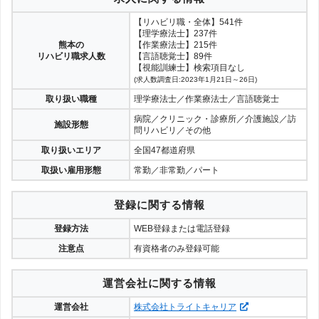
【リハビリ職・全体】541件
【理学療法士】237件
熊本の
【作業療法士】215件
リハビリ職求人数
【言語聴覚士】89件
【視能訓練士】検索項目なし
(求人数調査日:2023年1月21日～26日)
取り扱い職種
理学療法士／作業療法士／言語聴覚士
病院／クリニック・診療所／介護施設／訪
施設形態
問リハビリ／その他
取り扱いエリア
全国47都道府県
取扱い雇用形態
常勤／非常勤／パート
登録に関する情報
登録方法
WEB登録または電話登録
注意点
有資格者のみ登録可能
運営会社に関する情報
運営会社
株式会社トライトキャリア