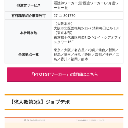
看護師ワーカー(旧:医療ワーカー)／介護ワ
他運営サービス
ーカー 他
有料職業紹介事業許可
27-ユ-301770
【大阪本社】
大阪市北区曽根崎2-12-7 清和梅田ビル 18F
本社所在地
【東京本部】
東京都千代田区有楽町2-7-1 イトシアオフィ
スタワー16F
東京／大阪／名古屋／札幌／仙台／新潟／
全国拠点一覧
群馬／埼玉／横浜／静岡／京都／神戸／広
島／香川／福岡／熊本
「PTOTSTワーカー」の詳細はこちら
【求人数第3位】ジョブデポ