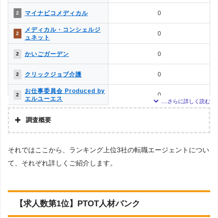
上記で調査対象とした転職エージェントがWEBサイトで公開している求人のう
PTOT転職ナビ
0
11
マイナビコメディカル
0
2
ち、「条件：言語聴覚士」「地域：熊本県」の条件に合致する求人数をカウン
トしました。
ベネッセMCM PT・OT・ST
メディカル・コンシェルジ
0
11
0
2
お仕事サポート
調査日
ュネット
メディカル・コンシェルジ
求人数ランキング上部または下部に記載
0
11
かいごガーデン
0
2
ュネット
MC-介護のお仕事
0
11
クリックジョブ介護
0
2
お仕事委員会 Produced by
0
2
エルユーエス
調査概要
調査の企画・集計
それではここから、ランキング上位3社の転職エージェントについ
株式会社アドバンスフロー
て、それぞれ詳しくご紹介します。
調査対象とした転職エージェントについて
Googleで「リハビリ 転職エージェント」という検索ワードで検索して掲載し
ていた「『有料職業紹介事業許可』を取得している」企業を対象。
調査対象とした求人について
【求人数第1位】PTOT人材バンク
上記で調査対象とした転職エージェントがWEBサイトで公開している求人のう