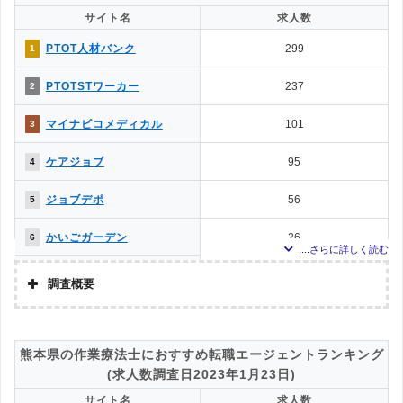
メディカル・コンシェルジ
求人数ランキング上部または下部に記載
サイト名
求人数
0
11
ュネット
PTOT人材バンク
299
1
MC-介護のお仕事
0
11
PTOTSTワーカー
237
2
マイナビコメディカル
101
3
ケアジョブ
95
4
ジョブデポ
56
5
かいごガーデン
26
6
クリックジョブ介護
11
7
調査概要
ミラクス介護
11
7
調査の企画・集計
株式会社アドバンスフロー
介護JJ（介護ジャストジョ
9
9
熊本県の作業療法士におすすめ転職エージェントランキング
ブ）
調査対象とした転職エージェントについて
(求人数調査日2023年1月23日)
メドフィット
6
10
Googleで「リハビリ 転職エージェント」という検索ワードで検索して掲載し
サイト名
求人数