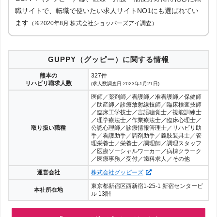
職サイトで、転職で使いたい求人サイトNO1にも選ばれてい
ます
（※2020年8月 株式会社ショッパーズアイ調査）
GUPPY（グッピー）に関する情報
熊本の
327件
リハビリ職求人数
(求人数調査日:2023年1月21日)
医師／薬剤師／看護師／准看護師／保健師
／助産師／診療放射線技師／臨床検査技師
／臨床工学技士／言語聴覚士／視能訓練士
／理学療法士／作業療法士／臨床心理士／
取り扱い職種
公認心理師／診療情報管理士／リハビリ助
手／看護助手／調剤助手／義肢装具士／管
理栄養士／栄養士／調理師／調理スタッフ
／医療ソーシャルワーカー／病棟クラーク
／医療事務／受付／歯科求人／その他
運営会社
株式会社グッピーズ
東京都新宿区西新宿1-25-1 新宿センタービ
本社所在地
ル 13階