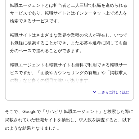
転職エージェントとは担当者と二人三脚で転職を進められる
サービスであり、転職サイトとはインターネット上で求人を
検索できるサービスです。
転職サイトはさまざまな業界や業種の求人が存在し、いつで
も気軽に検索することができ、また応募や選考に関しても自
分のペースで進めることができます。
転職エージェントも転職サイトも無料で利用できる転職サー
ビスですが、「面談やカウンセリングの有無」や「掲載求人
の数」など多くの項目で違いがあります。
転職エージェ
比較内容
転職サイト
ント
1.気軽に利用できるのはどっち？
そこで、Googleで「リハビリ 転職エージェント」と検索した際に
△
◯
→解説1
掲載されていた転職サイトを抽出し、求人数を調査すると、以下
◯
✕
2.面談・カウンセリングの有無は？
のような結果となりました。
◯
◎
3.掲載求人数はどっちが多い？