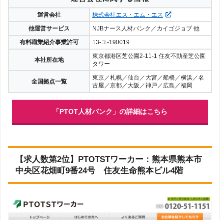
運営会社
株式会社エス・エム・エス
他運営サービス
NJBナース人材バンク／カイゴジョブ 他
有料職業紹介事業許可
13-ユ-190019
東京都港区芝公園2-11-1 住友不動産芝公園
本社所在地
タワー
東京／札幌／仙台／大宮／船橋／横浜／名
全国拠点一覧
古屋／京都／大阪／神戸／広島／福岡
「PTOT人材バンク」の詳細はこちら
【求人数第2位】PTOTSTワーカー：熊本県熊本市
中央区花畑町9番24号 住友生命熊本ビル4階