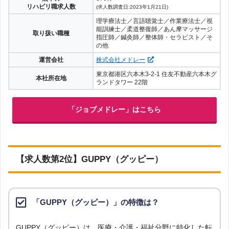
リハビリ職求人数
(求人数調査日:2023年1月21日)
理学療法士／言語聴覚士／作業療法士／視
能訓練士／柔道整復師／あん摩マッサージ
取り扱い職種
指圧師／鍼灸師／整体師・セラピスト／そ
の他
運営会社
株式会社メドレー
東京都港区六本木3-2-1 住友不動産六本木グ
本社所在地
ランドタワー 22階
「ジョブメドレー」はこちら
【求人数第2位】GUPPY（グッピー）
「GUPPY（グッピー）」の特徴は？
GUPPY（グッピー）は、医療・介護・福祉分野に特化した転