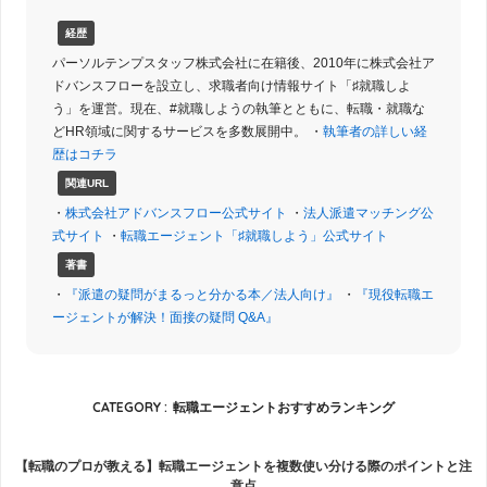
経歴
パーソルテンプスタッフ株式会社に在籍後、2010年に株式会社ア
ドバンスフローを設立し、求職者向け情報サイト「♯就職しよ
う」を運営。現在、#就職しようの執筆とともに、転職・就職な
どHR領域に関するサービスを多数展開中。 ・
執筆者の詳しい経
歴はコチラ
関連URL
・
株式会社アドバンスフロー公式サイト
・
法人派遣マッチング公
式サイト
・
転職エージェント「♯就職しよう」公式サイト
著書
・
『派遣の疑問がまるっと分かる本／法人向け』
・
『現役転職エ
ージェントが解決！面接の疑問 Q&A』
CATEGORY :
転職エージェントおすすめランキング
【転職のプロが教える】転職エージェントを複数使い分ける際のポイントと注
意点