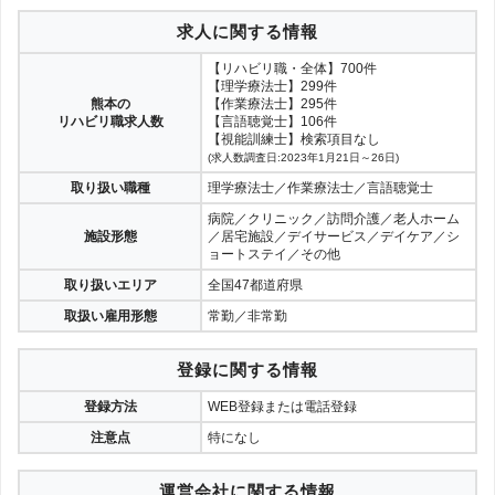
求人に関する情報
【リハビリ職・全体】700件
【理学療法士】299件
熊本の
【作業療法士】295件
リハビリ職求人数
【言語聴覚士】106件
【視能訓練士】検索項目なし
(求人数調査日:2023年1月21日～26日)
取り扱い職種
理学療法士／作業療法士／言語聴覚士
病院／クリニック／訪問介護／老人ホーム
施設形態
／居宅施設／デイサービス／デイケア／シ
ョートステイ／その他
取り扱いエリア
全国47都道府県
取扱い雇用形態
常勤／非常勤
登録に関する情報
登録方法
WEB登録または電話登録
注意点
特になし
運営会社に関する情報