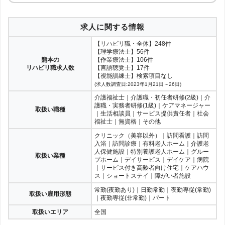
求人に関する情報
【リハビリ職・全体】248件
【理学療法士】56件
熊本の
【作業療法士】106件
リハビリ職求人数
【言語聴覚士】17件
【視能訓練士】検索項目なし
(求人数調査日:2023年1月21日～26日)
介護福祉士｜介護職・初任者研修(2級)｜介
護職・実務者研修(1級)｜ケアマネージャー
取扱い職種
｜生活相談員｜サービス提供責任者｜社会
福祉士｜無資格｜その他
クリニック（美容以外）｜訪問看護｜訪問
入浴｜訪問診療｜有料老人ホーム｜介護老
人保健施設｜特別養護老人ホーム｜グルー
取扱い業種
プホーム｜デイサービス｜デイケア｜病院
｜サービス付き高齢者向け住宅｜ケアハウ
ス｜ショートステイ｜障がい者施設
常勤(夜勤あり)｜日勤常勤｜夜勤専従(常勤)
取扱い雇用形態
｜夜勤専従(非常勤)｜パート
取扱いエリア
全国