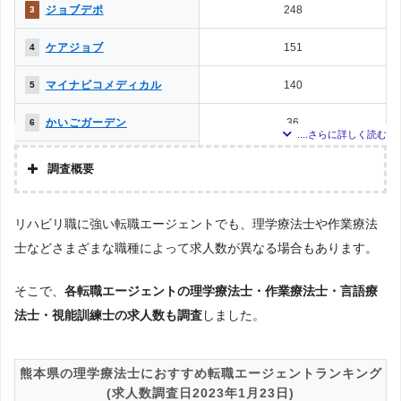
ジョブデポ
248
3
ケアジョブ
151
4
マイナビコメディカル
140
5
かいごガーデン
36
6
メドフィット
17
7
調査概要
ミラクス介護
16
8
調査の企画・集計
リハビリ職に強い転職エージェントでも、理学療法士や作業療法
株式会社アドバンスフロー
クリックジョブ介護
13
9
士などさまざまな職種によって求人数が異なる場合もあります。
調査対象とした転職エージェントについて
介護JJ（介護ジャストジョ
2
10
Googleで「リハビリ 転職エージェント」という検索ワードで検索して掲載し
ブ）
ていた「『有料職業紹介事業許可』を取得している」企業を対象。
そこで、
各転職エージェントの理学療法士・作業療法士・言語療
お仕事委員会 Produced by
0
11
法士・視能訓練士の求人数も調査
調査対象とした求人について
しました。
エルユーエス
上記で調査対象とした転職エージェントがWEBサイトで公開している求人のう
PTOT転職ナビ
0
11
ち、「条件：リハビリ専門職」「地域：熊本県」の条件に合致する求人数をカ
ウントしました。
熊本県の理学療法士におすすめ転職エージェントランキング
ベネッセMCM PT・OT・ST
0
11
(求人数調査日2023年1月23日)
お仕事サポート
調査日