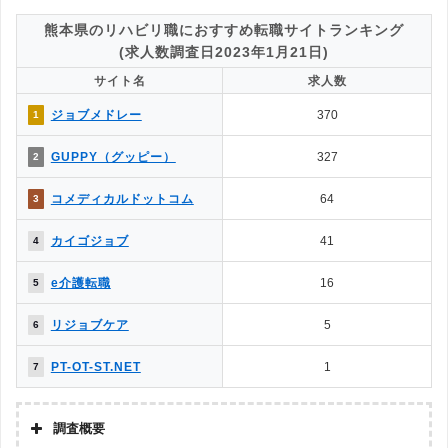
4.掲載求人の質が良いのは？
◯
△
→解説2
熊本県のリハビリ職におすすめ転職サイトランキング
5.一度に複数の求人に応募できる？
(求人数調査日2023年1月21日)
◯
◎
→解説3
サイト名
求人数
△
◯
6.企業やヘッドハンターからスカウトはある？
ジョブメドレー
370
1
7.企業情報を詳しく知れるのは？
◯
△
→解説4
GUPPY（グッピー）
327
2
◯
△
8.応募書類の添削や面接対策はある？
◯
✕
9.日程調整や年収交渉など企業やりとりは？
コメディカルドットコム
64
3
10.内定をもらいやすいのは？
◯
△
→解説5
カイゴジョブ
41
4
△
✕
11.退職サポートや転職後のサポートは？
e介護転職
16
5
［解説1］転職エージェントは、転職エージェント経由での応募になる
リジョブケア
5
6
ため、転職エージェント側とのやりとりが必要になるなど多少の制限が
生じます。反面、転職サイトは自身で応募するため制約がなく、気軽に
PT-OT-ST.NET
1
7
利用することができます。
［解説2］転職エージェントは、自社が実際にコンタクトを取っている
調査概要