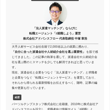
「法人派遣マッチング」ならびに
転職エージェント「♯就職しよう」運営
株式会社アドバンスフロー 代表取締役 中塚 章浩
大手人材サービス会社在籍で2,000名以上の就業に携わり、
「自分に合った派遣会社や人材紹介会社を選ぶ重要性」
を肌で感
じてきました。この記事の執筆を通して、派遣会社や人材紹介会
社を選ぶ際のミスマッチを少しでも解消できればと思っていま
す。
現在、派遣会社と企業をつなぐ「法人派遣マッチング」と求職者
と企業をつなぐ「転職エージェントサービス」を運営しており、
それらから得られる最新情報をお伝えするべく、随時、記事の編
集や更新も行っています。
経歴
パーソルテンプスタッフ株式会社に在籍後、2010年に株式会社ア
ドバンスフローを設立し、求職者向け情報サイト「♯就職しよ