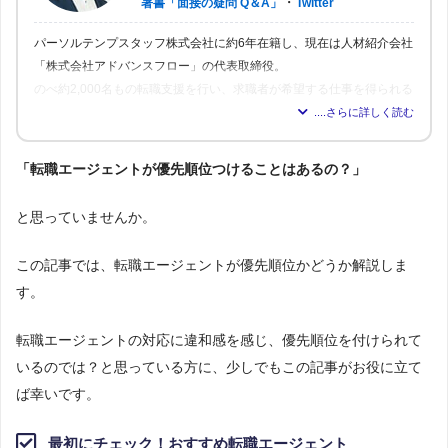
・
著書「面接の疑問 Q＆A」
Twitter
パーソルテンプスタッフ株式会社に約6年在籍し、現在は人材紹介会社
「株式会社アドバンスフロー」の代表取締役。
のべ約2,000名もの転職支援を行い、求職者が希望する仕事を得られる
よう尽力。人材業界16年の経験から「転職はしっかりとした情報が得
られれば得られるほど、理想の職場を見つけられる」と確信し、多く
の人が情報を得られるよう、記事の監修も行う。
「転職エージェントが優先順位つけることはあるの？」
と思っていませんか。
この記事では、転職エージェントが優先順位かどうか解説しま
す。
転職エージェントの対応に違和感を感じ、優先順位を付けられて
いるのでは？と思っている方に、少しでもこの記事がお役に立て
ば幸いです。
最初にチェック！おすすめ転職エージェント