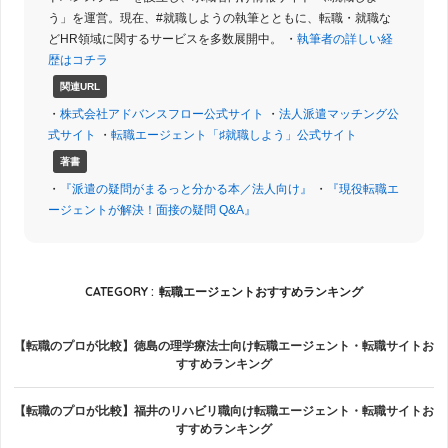
う」を運営。現在、#就職しようの執筆とともに、転職・就職な
どHR領域に関するサービスを多数展開中。 ・
執筆者の詳しい経
歴はコチラ
関連URL
・
株式会社アドバンスフロー公式サイト
・
法人派遣マッチング公
式サイト
・
転職エージェント「♯就職しよう」公式サイト
著書
・
『派遣の疑問がまるっと分かる本／法人向け』
・
『現役転職エ
ージェントが解決！面接の疑問 Q&A』
CATEGORY :
転職エージェントおすすめランキング
【転職のプロが比較】徳島の理学療法士向け転職エージェント・転職サイトお
すすめランキング
【転職のプロが比較】福井のリハビリ職向け転職エージェント・転職サイトお
すすめランキング