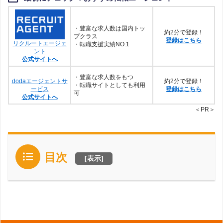
・豊富な求人数は国内トッ
約2分で登録！
プクラス
登録はこちら
リクルートエージェ
・転職支援実績NO.1
ント
公式サイトへ
・豊富な求人数をもつ
dodaエージェントサ
約2分で登録！
・転職サイトとしても利用
ービス
登録はこちら
可
公式サイトへ
＜PR＞
目次
[
表示
]