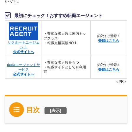
いです。
最初にチェック！おすすめ転職エージェント
・豊富な求人数は国内トッ
約2分で登録！
プクラス
登録はこちら
リクルートエージェ
・転職支援実績NO.1
ント
公式サイトへ
・豊富な求人数をもつ
dodaエージェントサ
約2分で登録！
・転職サイトとしても利用
ービス
登録はこちら
可
公式サイトへ
＜PR＞
目次
[
表示
]