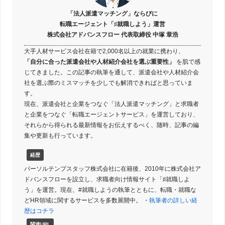
「法人派遣マッチング」ならびに
転職エージェント「♯就職しよう」運営
株式会社アドバンスフロー 代表取締役 中塚 章浩
大手人材サービス会社在籍で2,000名以上の就業に携わり、
「自分に合った派遣会社や人材紹介会社を選ぶ重要性」
を肌で感
じてきました。この記事の執筆を通して、派遣会社や人材紹介会
社を選ぶ際のミスマッチを少しでも解消できればと思っていま
す。
現在、派遣会社と企業をつなぐ「法人派遣マッチング」と求職者
と企業をつなぐ「転職エージェントサービス」を運営しており、
それらから得られる最新情報をお伝えするべく、随時、記事の編
集や更新も行っています。
経歴
パーソルテンプスタッフ株式会社に在籍後、2010年に株式会社ア
ドバンスフローを設立し、求職者向け情報サイト「♯就職しよ
う」を運営。現在、#就職しようの執筆とともに、転職・就職な
どHR領域に関するサービスを多数展開中。 ・
執筆者の詳しい経
歴はコチラ
関連URL