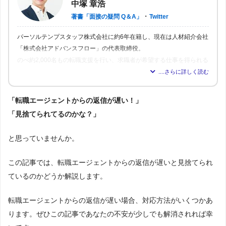
中塚 章浩
・
著書「面接の疑問 Q＆A」
Twitter
パーソルテンプスタッフ株式会社に約6年在籍し、現在は人材紹介会社
「株式会社アドバンスフロー」の代表取締役。
のべ約2,000名もの転職支援を行い、求職者が希望する仕事を得られる
よう尽力。人材業界16年の経験から「転職はしっかりとした情報が得
られれば得られるほど、理想の職場を見つけられる」と確信し、多く
の人が情報を得られるよう、記事の監修も行う。
「転職エージェントからの返信が遅い！」
「見捨てられてるのかな？」
と思っていませんか。
この記事では、転職エージェントからの返信が遅いと見捨てられ
ているのかどうか解説します。
転職エージェントからの返信が遅い場合、対応方法がいくつかあ
ります。ぜひこの記事であなたの不安が少しでも解消されれば幸