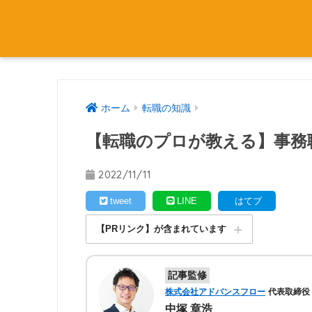
ホーム
転職の知識
【転職のプロが教える】事務
2022/11/11
tweet
LINE
はてブ
【PRリンク】が含まれています
記事監修
株式会社アドバンスフロー
代表取締役
中塚 章浩