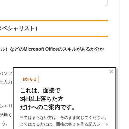
 スペシャリスト）
）などのMicrosoft Officeのスキルがあるか分か
×
を含めたMicrosoft Officeを利用する機会が
お知らせ
力・出力作業が多い為、WordやExcelは多用す
これは、面接で
3社以上落ちた方
はスペシャリストの上位レベルとして、エキスパートレベ
だけへのご案内です。
が無くリテラシーが薄い方も多いため、MOS資格を
当てはまらない方は、そのまま閉じてください。
ょう。
当てはまる方には、面接の答えを作る記入シート