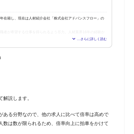
6年在籍し、現在は人材紹介会社「株式会社アドバンスフロー」の
、求職者が希望する仕事を得られるよう尽力。人材業界16年の経験か
れれば得られるほど、理想の職場を見つけられる」と確信し、多く
修も行う。
」
て解説します。
がある分野なので、他の求人に比べて倍率は高めで
人数は数が限られるため、倍率向上に拍車をかけて