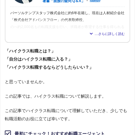
・
著書「面接の疑問 Q＆A」
Twitter
パーソルテンプスタッフ株式会社に約6年在籍し、現在は人材紹介会社
「株式会社アドバンスフロー」の代表取締役。
のべ約2,000名もの転職支援を行い、求職者が希望する仕事を得られる
よう尽力。人材業界16年の経験から「転職はしっかりとした情報が得
られれば得られるほど、理想の職場を見つけられる」と確信し、多く
の人が情報を得られるよう、記事の監修も行う。
「ハイクラス転職とは？」
「自分はハイクラス転職に入る？」
「ハイクラス転職するならどうしたらいい？」
と思っていませんか。
この記事では、ハイクラス転職について解説します。
この記事でハイクラス転職について理解していただき、少しでも
転職活動のお役に立てば幸いです。
最初にチェック！おすすめ転職エージェント