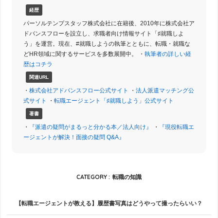
経歴
パーソルテンプスタッフ株式会社に在籍後、2010年に株式会社ア
ドバンスフローを設立し、求職者向け情報サイト「♯就職しよ
う」を運営。現在、#就職しようの執筆とともに、転職・就職な
どHR領域に関するサービスを多数展開中。 ・
執筆者の詳しい経
歴はコチラ
関連URL
・
株式会社アドバンスフロー公式サイト
・
法人派遣マッチング公
式サイト
・
転職エージェント「♯就職しよう」公式サイト
著書
・
『派遣の疑問がまるっと分かる本／法人向け』
・
『現役転職エ
ージェントが解決！面接の疑問 Q&A』
CATEGORY :
転職の知識
【転職エージェントが教える】履歴書写真はどうやって撮ったらいい？