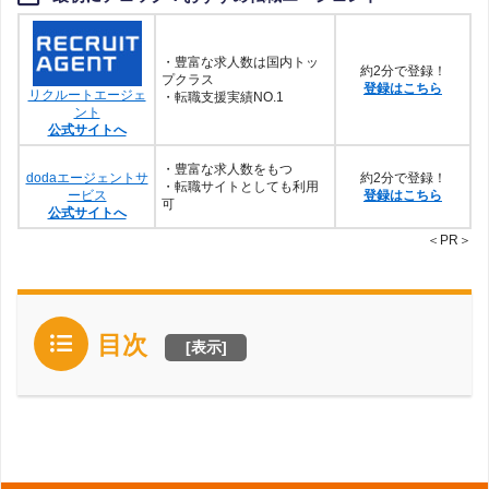
・豊富な求人数は国内トッ
約2分で登録！
プクラス
登録はこちら
リクルートエージェ
・転職支援実績NO.1
ント
公式サイトへ
・豊富な求人数をもつ
dodaエージェントサ
約2分で登録！
・転職サイトとしても利用
ービス
登録はこちら
可
公式サイトへ
＜PR＞
目次
[
表示
]