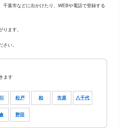
、千葉市などに出かけたり、WEBや電話で登録する
がります。
ださい。
きます
川
松戸
柏
市原
八千代
倉
野田