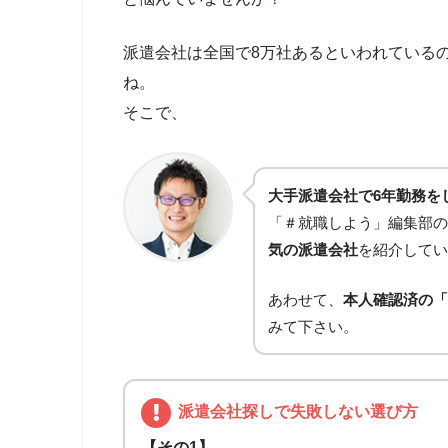
派遣会社は全国で8万社あるといわれている
ね。
そこで、
大手派遣会社で6年勤務を
「＃就職しよう」編集部の
気の派遣会社
を紹介してい
あわせて、
本人確認済の「
みて下さい。
派遣会社探しで失敗しない選び方
【その1】