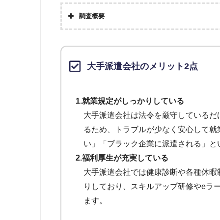
調査概要
主婦・子育てママ向け
扶養内
大手派遣会社のメリット2点
日払い派遣・日払いバイト
週払
1.就業規定がしっかりしている
大手派遣会社は法令を厳守しているだ
るため、トラブルが少なく安心して就
住み込み
寮付き
い」「ブラック企業に派遣される」と
2.福利厚生が充実している
大手派遣会社では健康診断や各種休暇
来社不要
web登録可能
りしており、スキルアップ研修やeラ
ます。