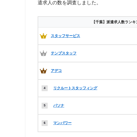
遣求人の数を調査しました。
軽作業
シール貼り・ティッシュ
【千葉】派遣求人数ランキ
看護師（ナース）の短期単発
看
スタッフサービス
テンプスタッフ
栄養士
調理師
施工管理
アデコ
ブライダルスタッフ
パチンコス
リクルートスタッフィング
パソナ
短期バイト・単発バイトの派遣
マンパワー
スポット
期間工
夜勤