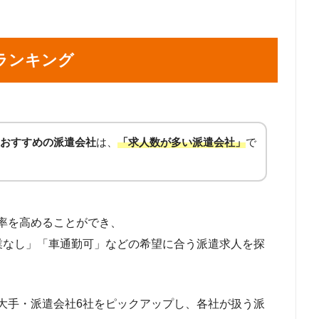
受付
企業受付
ランキング
帯販売
マネキン
フ・イベントスタッフ
試験監督
おすすめの派遣会社
は、
「求人数が多い派遣会社」
で
クリエイター（クリエイティブ系）
率を高めることができ、
DTP
プログラマー
アプリ開発
残業なし」「車通勤可」などの希望に合う派遣求人を探
大手・派遣会社6社をピックアップし、各社が扱う派