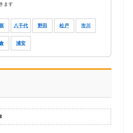
きます
原
八千代
野田
松戸
市川
倉
浦安
索