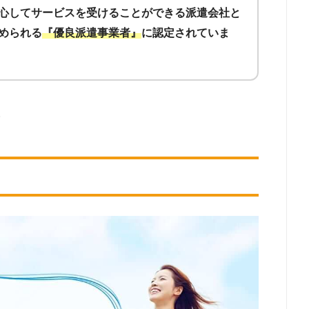
紹介予定派遣
心してサービスを受けることができる派遣会社と
められる
『優良派遣事業者』
に認定されていま
人
英語
。
経理事務
人事・総務事務
金融事務
医療事務
大学事務
損保事務
OAインストラクター
秘書
受付