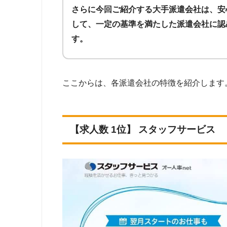
紹介予定派遣
事務職・営業職の
さらに今回ご紹介する大手派遣会社は、安
して、一定の基準を満たした派遣会社に認
す。
東京
障がい者
理系
外国
ここからは、各派遣会社の特徴を紹介します
事務
一般事務
営業事務
【求人数 1位】 スタッフサービス
学校事務
貿易事務・国際事務
生保事務
データ入力
コールセンター