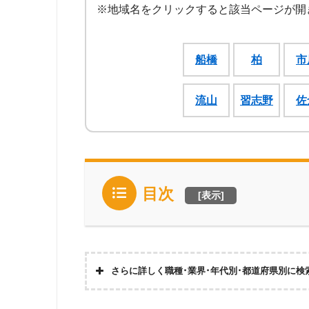
※地域名をクリックすると該当ページが開
船橋
柏
市
流山
習志野
佐
目次
[
表示
]
さらに詳しく職種･業界･年代別･都道府県別に検