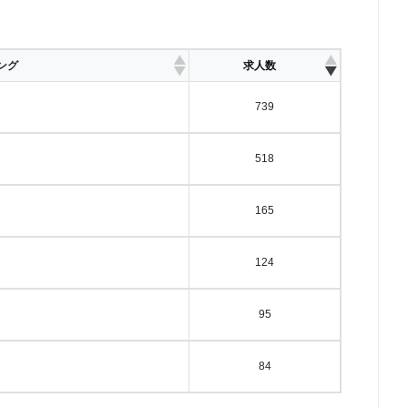
配り・サンプリング
ピッキング
倉庫
ング
求人数
護助手
薬剤師
研究職
739
518
添乗員・ツアーコンダクター
翻訳・通訳
165
タッフ
124
95
日雇い派遣・日雇いバイト
1日派遣
84