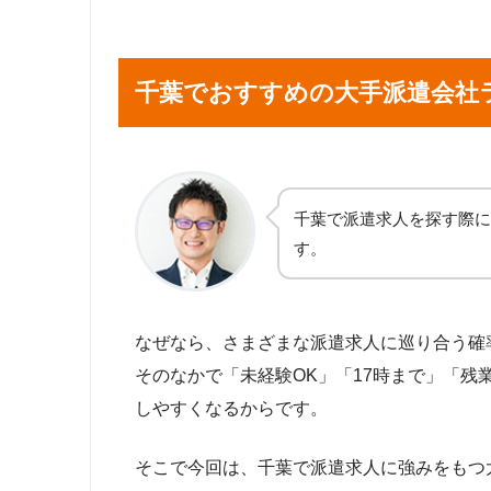
コールセンター
翻訳・通訳
千葉でおすすめの大手派遣会社
営業職
試食（試飲）販売
携
ライブスタッフ・コンサートスタッ
千葉で派遣求人を探す際に
す。
webデザイナー
ゲーム開発
なぜなら、さまざまな派遣求人に巡り合う確
ITエンジニア（SE・PG）
CAD
そのなかで「未経験OK」「17時まで」「
機械設計
しやすくなるからです。
そこで今回は、千葉で派遣求人に強みをもつ