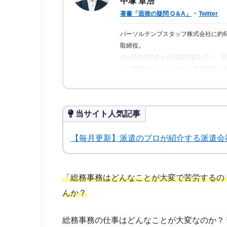
中塚 章浩
・
著書「面接の疑問 Q＆A」
Twitter
パーソルテンプスタッフ株式会社に約
取締役。
のべ約2,000名もの転職支援を行い
ら「派遣はしっかりとした情報が得ら
の人が情報を得られるよう、記事の監
当サイト人気記事
【毎月更新】派遣のプロが紹介する派遣会
「総務事務はどんなことが大変で苦労するの
んか？
総務事務の仕事はどんなことが大変なのか？ 