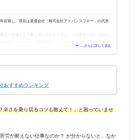
6年在籍し、現在は派遣会社「株式会社アドバンスフロー」の代表
、求職者が希望する仕事を得られるよう尽力。人材業界16年の経験か
れれば得られるほど、理想の職場を見つけられる」と確信し、多く
修も行う。
社おすすめランキング
？辛さを乗り切るコツも教えて！」と困っていませ
苦労が耐えない仕事なのか？ が分からないと、なか