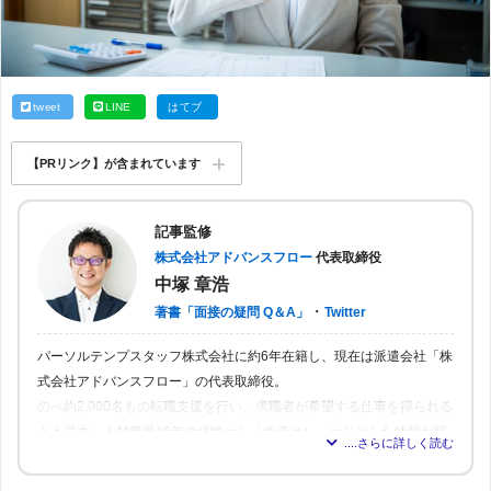
tweet
LINE
はてブ
【PRリンク】が含まれています
記事監修
株式会社アドバンスフロー
代表取締役
中塚 章浩
・
著書「面接の疑問 Q＆A」
Twitter
パーソルテンプスタッフ株式会社に約6年在籍し、現在は派遣会社「株
式会社アドバンスフロー」の代表取締役。
のべ約2,000名もの転職支援を行い、求職者が希望する仕事を得られる
よう尽力。人材業界16年の経験から「派遣はしっかりとした情報が得
られれば得られるほど、理想の職場を見つけられる」と確信し、多く
の人が情報を得られるよう、記事の監修も行う。