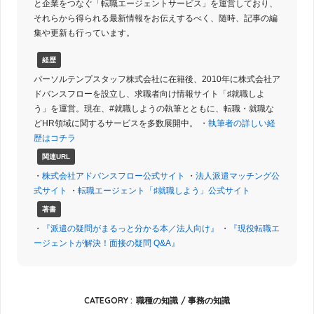
と企業をつなぐ「転職エージェントサービス」を運営しており、
それらから得られる最新情報をお伝えするべく、随時、記事の編
集や更新も行っています。
経歴
パーソルテンプスタッフ株式会社に在籍後、2010年に株式会社ア
ドバンスフローを設立し、求職者向け情報サイト「♯就職しよ
う」を運営。現在、#就職しようの執筆とともに、転職・就職な
どHR領域に関するサービスを多数展開中。 ・
執筆者の詳しい経
歴はコチラ
関連URL
・
株式会社アドバンスフロー公式サイト
・
法人派遣マッチング公
式サイト
・
転職エージェント「♯就職しよう」公式サイト
著書
・
『派遣の疑問がまるっと分かる本／法人向け』
・
『現役転職エ
ージェントが解決！面接の疑問 Q&A』
CATEGORY :
職種の知識
事務の知識