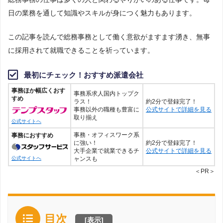
日の業務を通して知識やスキルが身につく魅力もあります。
この記事を読んで総務事務として働く意欲がますます湧き、無事
に採用されて就職できることを祈っています。
最初にチェック！おすすめ派遣会社
事務ほか幅広くおす
事務系求人国内トップク
すめ
ラス！
約2分で登録完了！
事務以外の職種も豊富に
公式サイトで詳細を見る
取り揃え
公式サイトへ
事務・オフィスワーク系
事務におすすめ
に強い！
約2分で登録完了！
大手企業で就業できるチ
公式サイトで詳細を見る
ャンスも
公式サイトへ
＜PR＞
目次
[
表示
]