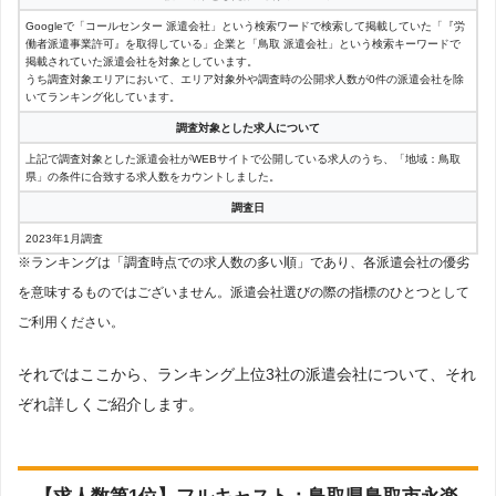
株式会社カインドサービス
1件
7
エージェンシー
Googleで「コールセンター 派遣会社」という検索ワードで検索して掲載していた「『労
働者派遣事業許可』を取得している」企業と「鳥取 派遣会社」という検索キーワードで
流通株式会社
1件
7
掲載されていた派遣会社を対象としています。
うち調査対象エリアにおいて、エリア対象外や調査時の公開求人数が0件の派遣会社を除
いてランキング化しています。
調査対象とした求人について
上記で調査対象とした派遣会社がWEBサイトで公開している求人のうち、「地域：鳥取
県」の条件に合致する求人数をカウントしました。
調査日
2023年1月調査
※ランキングは「調査時点での求人数の多い順」であり、各派遣会社の優劣
を意味するものではございません。派遣会社選びの際の指標のひとつとして
ご利用ください。
それではここから、ランキング上位3社の派遣会社について、それ
ぞれ詳しくご紹介します。