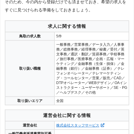
そのため、今の内から登録だけでも済ませておき、希望の求人を
すぐに見つけられる準備をしておきましょう。
求人に関する情報
鳥取の求人数
5件
一般事務／営業事務／データ入力／人事事
務／総務事務／経理事務／秘書／受付／英
文事務／通訳・翻訳／貿易事務／学校事務
／旅行事務／医療事務／企画・広報・マー
ケティング／金融事務（生保・損保）／金
取り扱い職種
融事務（銀行）／金融事務（証券）／テレ
フォンオペレーター／テレマーケティン
グ・コールセンター／営業／販売／CAD／
DTPオペレーター／WEBデザイン／OAイン
ストラクター・ユーザーサポート／SE・PG
／ヘルプデスク／その他
取り扱いエリア
全国
運営会社に関する情報
運営会社
株式会社スタッフサービス
一般労働者派遣事業許可番