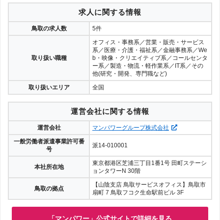
求人に関する情報
鳥取の求人数
5件
オフィス・事務系／営業・販売・サービス
系／医療・介護・福祉系／金融事務系／We
取り扱い職種
b・映像・クリエイティブ系／コールセンタ
ー系／製造・物流・軽作業系／IT系／その
他(研究・開発、専門職など)
取り扱いエリア
全国
運営会社に関する情報
運営会社
マンパワーグループ株式会社
一般労働者派遣事業許可番
派14-010001
号
東京都港区芝浦三丁目1番1号 田町ステーシ
本社所在地
ョンタワーN 30階
【山陰支店 鳥取サービスオフィス】鳥取市
鳥取の拠点
扇町 7 鳥取フコク生命駅前ビル 3F
「マンパワー」公式サイトで詳細を見る