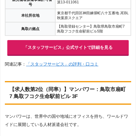
派13-011061
号
東京都千代田区神田練塀町八十五番地 JEBL
本社所在地
秋葉原スクエア
【鳥取登録センター】鳥取県鳥取市扇町7
鳥取の拠点
鳥取フコク生命駅前ビル5階
「スタッフサービス」公式サイトで詳細を見る
関連記事：
「スタッフサービス」の評判・口コミ
【求人数第2位（同率）】マンパワー：鳥取市扇町
7 鳥取フコク生命駅前ビル 3F
マンパワーは、世界中の国や地域にオフィスを持ち、ワールドワ
イドに展開している人材派遣会社です。