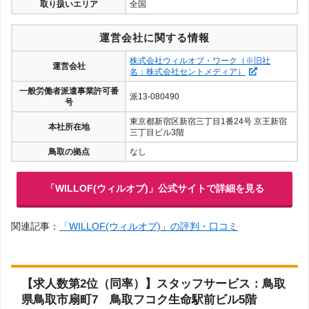
取り扱いエリア
全国
運営会社に関する情報
株式会社ウィルオブ・ワーク（※旧社
運営会社
名：株式会社セントメディア）
一般労働者派遣事業許可番
派13-080490
号
東京都新宿区新宿三丁目1番24号 京王新宿
本社所在地
三丁目ビル3階
鳥取の拠点
なし
「WILLOF(ウィルオブ)」公式サイトで詳細を見る
関連記事：
「WILLOF(ウィルオブ)」の評判・口コミ
【求人数第2位（同率）】スタッフサービス：鳥取
県鳥取市扇町7 鳥取フコク生命駅前ビル5階