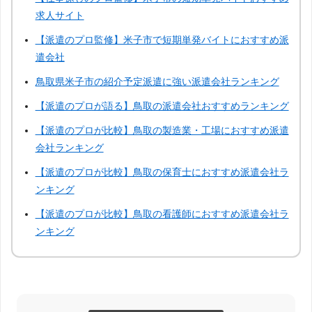
福井
山梨
長野
岐阜
求人サイト
【派遣のプロ監修】米子市で短期単発バイトにおすすめ派
静岡
三重
滋賀
京都
遣会社
鳥取県米子市の紹介予定派遣に強い派遣会社ランキング
兵庫
奈良
和歌山
島根
【派遣のプロが語る】鳥取の派遣会社おすすめランキング
【派遣のプロが比較】鳥取の製造業・工場におすすめ派遣
岡山
山口
徳島
香川
会社ランキング
【派遣のプロが比較】鳥取の保育士におすすめ派遣会社ラ
愛媛
高知
佐賀
長崎
ンキング
【派遣のプロが比較】鳥取の看護師におすすめ派遣会社ラ
熊本
大分
宮崎
鹿児島
ンキング
沖縄