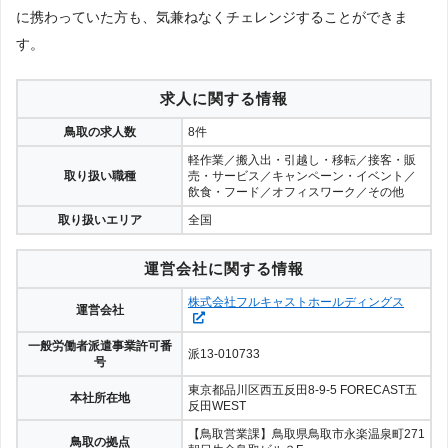
に携わっていた方も、気兼ねなくチェレンジすることができま
す。
求人に関する情報
鳥取の求人数
8件
軽作業／搬入出・引越し・移転／接客・販
取り扱い職種
売・サービス／キャンペーン・イベント／
飲食・フード／オフィスワーク／その他
取り扱いエリア
全国
運営会社に関する情報
株式会社フルキャストホールディングス
運営会社
一般労働者派遣事業許可番
派13-010733
号
東京都品川区西五反田8-9-5 FORECAST五
本社所在地
反田WEST
【鳥取営業課】鳥取県鳥取市永楽温泉町271
鳥取の拠点