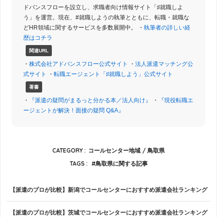
ドバンスフローを設立し、求職者向け情報サイト「♯就職しよ
う」を運営。現在、#就職しようの執筆とともに、転職・就職な
どHR領域に関するサービスを多数展開中。 ・
執筆者の詳しい経
歴はコチラ
関連URL
・
株式会社アドバンスフロー公式サイト
・
法人派遣マッチング公
式サイト
・
転職エージェント「♯就職しよう」公式サイト
著書
・
『派遣の疑問がまるっと分かる本／法人向け』
・
『現役転職エ
ージェントが解決！面接の疑問 Q&A』
CATEGORY :
コールセンター地域
鳥取県
TAGS :
鳥取県に関する記事
【派遣のプロが比較】新潟でコールセンターにおすすめ派遣会社ランキング
【派遣のプロが比較】茨城でコールセンターにおすすめ派遣会社ランキング