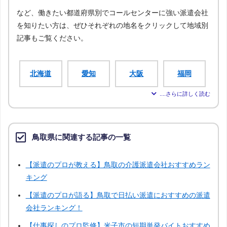
など、働きたい都道府県別でコールセンターに強い派遣会社
を知りたい方は、ぜひそれぞれの地名をクリックして地域別
記事もご覧ください。
北海道
愛知
大阪
福岡
宮城
新潟
広島
青森
鳥取県に関連する記事の一覧
岩手
秋田
山形
福島
【派遣のプロが教える】鳥取の介護派遣会社おすすめラン
茨城
栃木
群馬
埼玉
キング
【派遣のプロが語る】鳥取で日払い派遣におすすめの派遣
千葉
神奈川
富山
石川
会社ランキング！
【仕事探しのプロ監修】米子市の短期単発バイトおすすめ