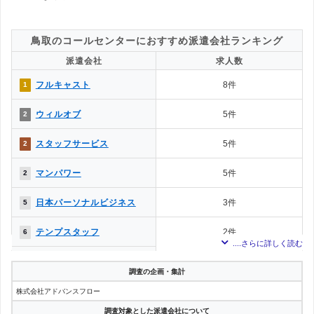
鳥取のコールセンターにおすすめ派遣会社ランキング
派遣会社
求人数
フルキャスト
8件
1
ウィルオブ
5件
2
スタッフサービス
5件
2
マンパワー
5件
2
日本パーソナルビジネス
3件
5
テンプスタッフ
2件
6
パソナ
1件
7
調査の企画・集計
グロップ
1件
7
株式会社アドバンスフロー
調査対象とした派遣会社について