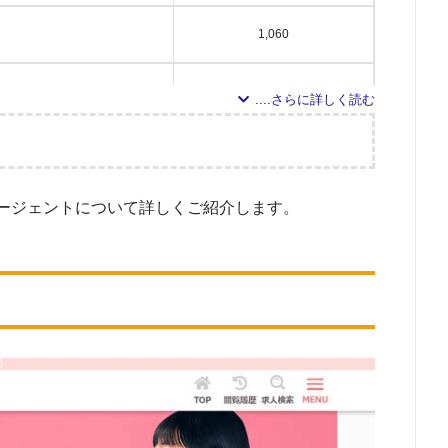
1,060
883
809
調査の企画・集計
726
ージェントについて詳しくご紹介します。
象とした派遣会社について
索し、検索結果に表示された10のWEBサイトを閲覧。その10サイトに記載されて
477
取得している」の条件を満たす企業22社を対象としました。
対象とした求人について
152
サイトで公開している求人のうち、「就業形態：常勤」「資格：正看護師・准看護
た。（※求人数ゼロまたはエリア対象外の場合は、ランキングから除外してお
87
調査日
80