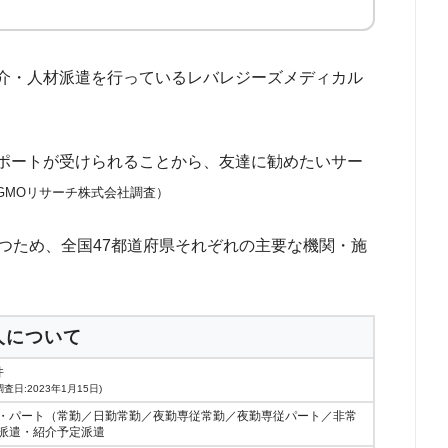
介・人材派遣を行っているレバレジーズメディカル
ポートが受けられることから、友達に勧めたいサー
月 GMOリサーチ株式会社調査）
つため、全国47都道府県それぞれの主要な機関・施
人について
件
査日:2023年1月15日)
・パート（常勤／日勤常勤／夜勤専従常勤／夜勤専従パート／非常
派遣・紹介予定派遣