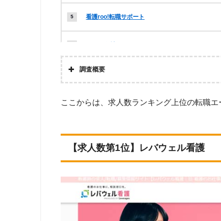
看護roo!転職サポート
ナース人材バンク
調査概要
ナースジョブ
株式会社アドバンスフロー
看護師ワーカー(旧:医療ワーカー)
ここからは、求人数ランキング上位の転職エ
調査対
Googleで「看護 転職エージェント」という検索ワードで検
マイナビ看護師
いた転職エージェントのうち、「『有料職業紹介事業許可』を
【求人数第1位】レバウェル看護
調査
ナースではたらこ
上記で調査対象とした転職エージェント22社が各社のWEB
師」「地域：熊本」の条件に合致する求人数をカウントしまし
ります。）
スーパーナース
求人数ランキングの上部に記載
MCナースネット