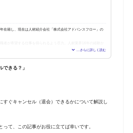
6年在籍し、現在は人材紹介会社「株式会社アドバンスフロー」の
、求職者が希望する仕事を得られるよう尽力。人材業界16年の経験か
れれば得られるほど、理想の職場を見つけられる」と確信し、多く
修も行う。
ルできる？」
にすぐキャンセル（退会）できるかについて解説し
とって、この記事がお役に立てば幸いです。