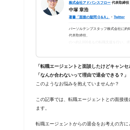
株式会社アドバンスフロー
代表取締役
中塚 章浩
・
著書「面接の疑問 Q＆A」
Twitter
パーソルテンプスタッフ株式会社に約
代表取締役。
のべ約2,000名もの転職支援を行い
ら「転職はしっかりとした情報が得ら
の人が情報を得られるよう、記事の監
「転職エージェントと面談したけどキャンセ
「なんか合わないって理由で退会できる？」
このようなお悩みを抱えていませんか？
この記事では、転職エージェントとの面接後
ます。
転職エージェントからの退会をお考えの方に