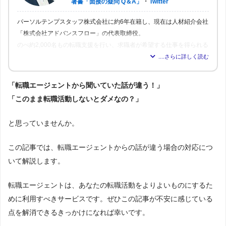
・
著書「面接の疑問 Q＆A」
Twitter
パーソルテンプスタッフ株式会社に約6年在籍し、現在は人材紹介会社
「株式会社アドバンスフロー」の代表取締役。
のべ約2,000名もの転職支援を行い、求職者が希望する仕事を得られる
よう尽力。人材業界16年の経験から「転職はしっかりとした情報が得
られれば得られるほど、理想の職場を見つけられる」と確信し、多く
の人が情報を得られるよう、記事の監修も行う。
「転職エージェントから聞いていた話が違う！」
「このまま転職活動しないとダメなの？」
と思っていませんか。
この記事では、転職エージェントからの話が違う場合の対応につ
いて解説します。
転職エージェントは、あなたの転職活動をよりよいものにするた
めに利用すべきサービスです。ぜひこの記事が不安に感じている
点を解消できるきっかけになれば幸いです。