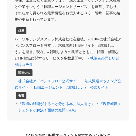
現在、派遣会社と企業をつなぐ「法人派遣マッチング」と求職者
と企業をつなぐ「転職エージェントサービス」を運営しており、
それらから得られる最新情報をお伝えするべく、随時、記事の編
集や更新も行っています。
経歴
パーソルテンプスタッフ株式会社に在籍後、2010年に株式会社ア
ドバンスフローを設立し、求職者向け情報サイト「♯就職しよ
う」を運営。現在、#就職しようの執筆とともに、転職・就職な
どHR領域に関するサービスを多数展開中。 ・
執筆者の詳しい経
歴はコチラ
関連URL
・
株式会社アドバンスフロー公式サイト
・
法人派遣マッチング公
式サイト
・
転職エージェント「♯就職しよう」公式サイト
著書
・
『派遣の疑問がまるっと分かる本／法人向け』
・
『現役転職エ
ージェントが解決！面接の疑問 Q&A』
CATEGORY :
転職エージェントおすすめランキング