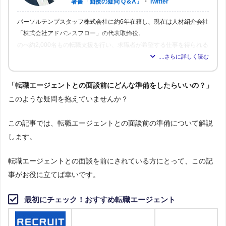
・
著書「面接の疑問 Q＆A」
Twitter
パーソルテンプスタッフ株式会社に約6年在籍し、現在は人材紹介会社
「株式会社アドバンスフロー」の代表取締役。
のべ約2,000名もの転職支援を行い、求職者が希望する仕事を得られる
よう尽力。人材業界16年の経験から「転職はしっかりとした情報が得
られれば得られるほど、理想の職場を見つけられる」と確信し、多く
の人が情報を得られるよう、記事の監修も行う。
「転職エージェントとの面談前にどんな準備をしたらいいの？」
このような疑問を抱えていませんか？
この記事では、転職エージェントとの面談前の準備について解説
します。
転職エージェントとの面談を前にされている方にとって、この記
事がお役に立てば幸いです。
最初にチェック！おすすめ転職エージェント