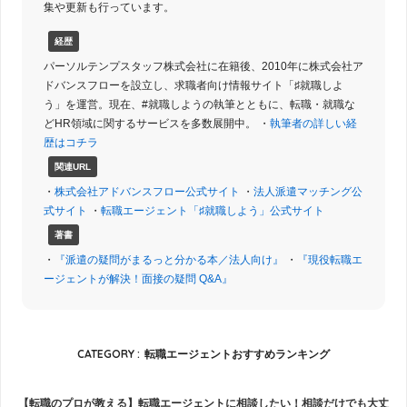
集や更新も行っています。
経歴
パーソルテンプスタッフ株式会社に在籍後、2010年に株式会社ア
ドバンスフローを設立し、求職者向け情報サイト「♯就職しよ
う」を運営。現在、#就職しようの執筆とともに、転職・就職な
どHR領域に関するサービスを多数展開中。 ・
執筆者の詳しい経
歴はコチラ
関連URL
・
株式会社アドバンスフロー公式サイト
・
法人派遣マッチング公
式サイト
・
転職エージェント「♯就職しよう」公式サイト
著書
・
『派遣の疑問がまるっと分かる本／法人向け』
・
『現役転職エ
ージェントが解決！面接の疑問 Q&A』
CATEGORY :
転職エージェントおすすめランキング
【転職のプロが教える】転職エージェントに相談したい！相談だけでも大丈