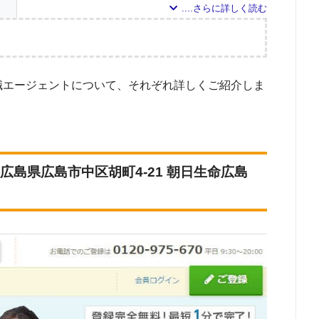
9
5
調査の企画・集計
4
職エージェントについて、それぞれ詳しくご紹介しま
4
した転職エージェントについて
ドで検索して掲載していた「『有料職業紹介事業許可』を取得している」企業を対
2
対象とした求人について
0
エス
広島県広島市中区胡町4-21 朝日生命広島
している求人のうち、「条件：理学療法士」「地域：広島県」の条件に合致する
0
調査日
ポー
0
0
0