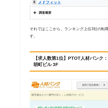
メドフィット
6
MC-介護のお仕事
7
調査概要
かいごガーデン
8
株式会社アドバンスフロー
それではここから、ランキング上位3社の転
クリックジョブ介護
8
調査対象と
す。
Googleで「リハビリ 転職エージェント」という検索ワー
介護JJ（介護ジャストジョブ）
10
象。
調査
お仕事委員会 Produced by エルユー
11
【求人数第1位】PTOT人材バンク：
上記で調査対象とした転職エージェントがWEBサイトで公開
求人数をカウントしました。
PTOT転職ナビ
11
胡町ビル 3F
ベネッセMCM PT・OT・STお仕事サ
11
求人数ランキング上部または下部に記載
ト
メディカル・コンシェルジュネット
11
ミラクス介護
11