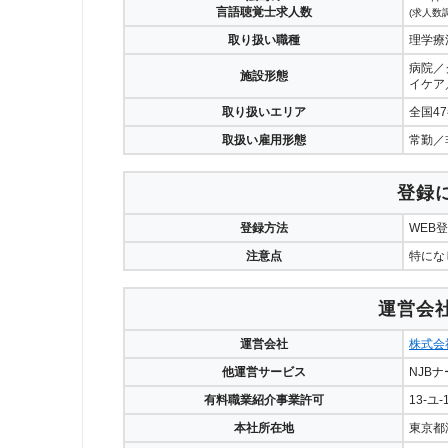
言語聴覚士求人数
(求人数調
取り扱い職種
理学療
病院／
施設形態
イケア
取り扱いエリア
全国4
取扱い雇用形態
常勤／
登録
登録方法
WEB
注意点
特にな
運営会
運営会社
株式会
他運営サービス
NJB
有料職業紹介事業許可
13-ユ-
本社所在地
東京都