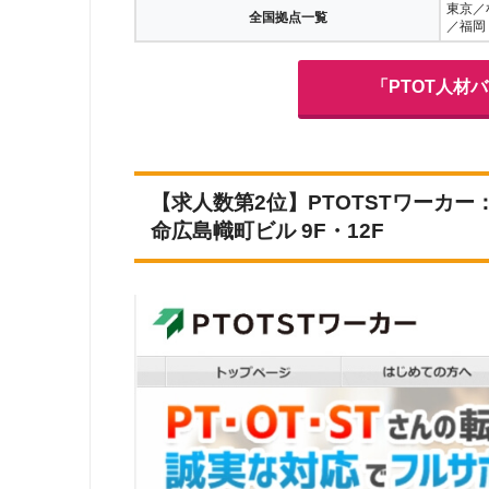
東京／
全国拠点一覧
／福岡
「PTOT人材
【求人数第2位】PTOTSTワーカー
命広島幟町ビル 9F・12F