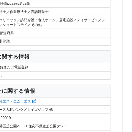
査日:2023年1月21日)
法士／作業療法士／言語聴覚士
クリニック／訪問介護／老人ホーム／居宅施設／デイサービス／デ
／ショートステイ／その他
7都道府県
非常勤
に関する情報
登録または電話登録
し
社に関する情報
社エス・エム・エス
ナース人材バンク／カイゴジョブ 他
190019
港区芝公園2-11-1 住友不動産芝公園タワー