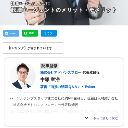
tweet
LINE
はてブ
【PRリンク】が含まれています
記事監修
株式会社アドバンスフロー
代表取締役
中塚 章浩
・
著書「面接の疑問 Q＆A」
Twitter
パーソルテンプスタッフ株式会社に約6年在籍し、現在は人材紹介会社
「株式会社アドバンスフロー」の代表取締役。
のべ約2,000名もの転職支援を行い、求職者が希望する仕事を得られる
よう尽力。人材業界16年の経験から「転職はしっかりとした情報が得
られれば得られるほど、理想の職場を見つけられる」と確信し、多く