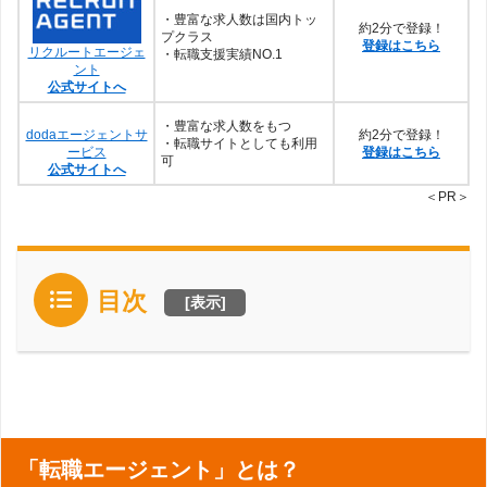
・豊富な求人数は国内トッ
約2分で登録！
プクラス
登録はこちら
リクルートエージェ
・転職支援実績NO.1
ント
公式サイトへ
・豊富な求人数をもつ
dodaエージェントサ
約2分で登録！
・転職サイトとしても利用
ービス
登録はこちら
可
公式サイトへ
＜PR＞
目次
[
表示
]
「転職エージェント」とは？