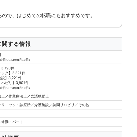
るので、はじめての転職にもおすすめです。
に関する情報
件
査日:2023年8月10日)
3,790件
ック】3,321件
設】8,221件
ハビリ】3,901件
査日:2023年8月10日)
法士／作業療法士／言語聴覚士
クリニック・診療所／介護施設／訪問リハビリ／その他
非常勤・パート