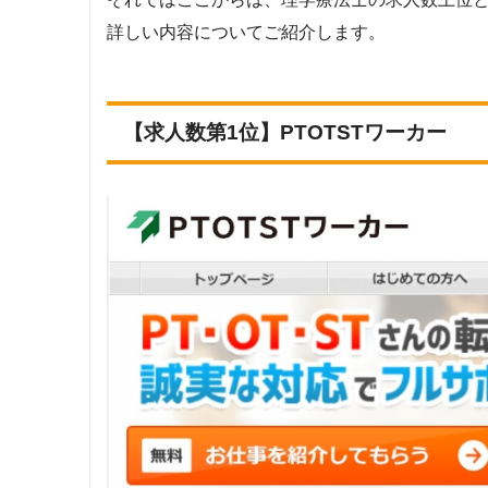
調査対象とし
詳しい内容についてご紹介します。
Googleで「リハビリ 転職エージェント」という検
MC-介護のお仕事
る」「資格・職種別求人数調査ができる」企業
調査対
【求人数第1位】PTOTSTワーカー
上記で調査対象とした転職エージェントがWEBサイト
数をカウントしました。
※求人数ランキング上部に記載