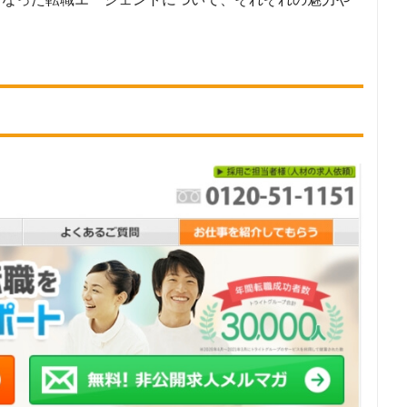
た 転職エージェントについて
索ワードで検索して掲載していた「『有料職業紹介事業許可』を取得してい
90
象とした求人について
で公開している求人のうち、「条件：理学療法士」の条件に合致する求人
調査日