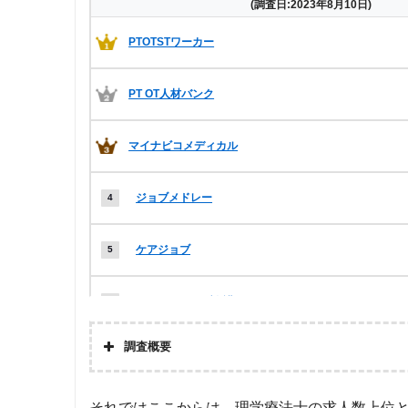
(調査日:2023年8月10日)
PTOTSTワーカー
PT OT人材バンク
マイナビコメディカル
ジョブメドレー
ケアジョブ
クリックジョブ介護
調査概要
メドフィット
株式会社アドバンスフロー
ミラクス介護
それではここからは、理学療法士の求人数上位