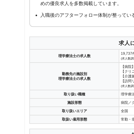
めの優良求人を多数掲載しています。
入職後のアフターフォロー体制が整ってい
求人
19,737
理学療法士の求人数
(求人数調
【病院】
【クリニ
勤務先の施設別
【介護施
理学療法士の求人数
【訪問リ
(求人数調
取り扱い職種
理学療
施設形態
病院／
取り扱いエリア
全国
取扱い雇用形態
常勤・