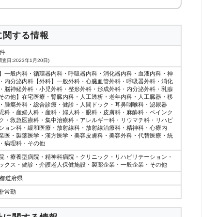
に関する情報
8件
査日:2023年1月20日)
】一般内科・循環器内科・呼吸器内科・消化器内科・血液内科・神
・内分泌内科【外科】一般外科・心臓血管外科・呼吸器外科・消化
・脳神経外科・小児外科・整形外科・形成外科・内分泌外科・乳腺
その他】在宅医療・腎臓内科・人工透析・老年内科・人工臓器・移
・腫瘍外科・総合診療・健診・人間ドック・耳鼻咽喉科・泌尿器
児科・産婦人科・産科・婦人科・眼科・皮膚科・麻酔科・ペインク
ク・救急医療科・集中治療科・アレルギー科・リウマチ科・リハビ
ション科・緩和医療・放射線科・放射線治療科・精神科・心療内
業医・製薬医学・漢方医学・美容皮膚科・美容外科・代替医療・統
・病理科・その他
院・療養型病院・精神科病院・クリニック・リハビリテーション・
ックス・健診・介護老人保健施設・製薬企業・一般企業・その他
7都道府県
非常勤