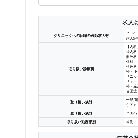
求人
15,14
クリニックへの転職の医師求人数
(求人数調
【内科
経内科
器外科
外科【
植外科
取り扱い診療科
科・小
リニッ
リテー
科・産
合医療
一般病
取り扱い施設
ケアミ
取り扱い施設
全国4
取り扱い勤務形態
常勤・