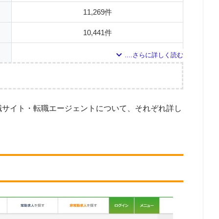
11,269件
10,441件
9,268件
7,781件
調査の企画・集計
7,608件
職サイト・転職エージェントについて、それぞれ詳し
6,563件
とした派遣会社について
ワードで検索し掲載されていた医師求人を掲載しているWEBサイトのう
5,550件
が可能な28サイトを対象としています。（※ただし、求人ボック
人サイトについては、医師ではない求人も数多く検索結果に表示され
5,238件
象とした求人について
5,014件
求人のうち、「勤務施設：クリニック／診療所」の条件に合致する
4,356件
調査日
3,578件