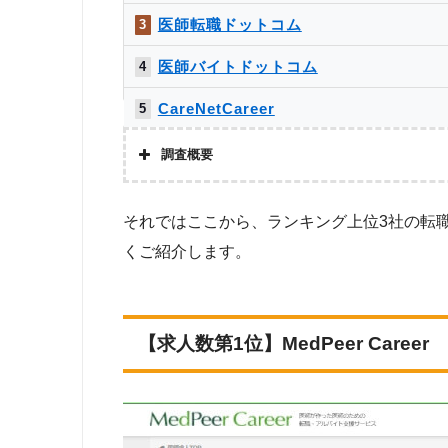
医師転職ドットコム
3
医師バイトドットコム
4
CareNetCareer
5
ベリ・マッチ
6
調査概要
e-doctor
7
株式会社アドバンスフロー
それではここから、ランキング上位3社の転
Dr.アルなび
8
調査対象
くご紹介します。
Googleで「医師 クリニック 転職」という検索
ドクタービジョン
9
ち、調査時点で求人数を公開しかつ条件別での検索
ス・indeedなどのアグリゲート型と呼ばれる求
エムスリーキャリアエージェント
10
ることから、対象外としています。）
【求人数第1位】MedPeer Career
調査対
日経メディカルキャリア
11
上記で調査対象としたWEBサイトで公開している
求人数をカウントしました。
リクルートドクターズキャリア
12
美容医局
13
※求人数ランキング上部に記載