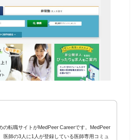
3,413件
3,129件
2,789件
2,677件
2,138件
1,588件
1,203件
707件
575件
サイトがMedPeer Careerです。MedPeer
400件
は、医師の3人に1人が登録している医師専用コミュ