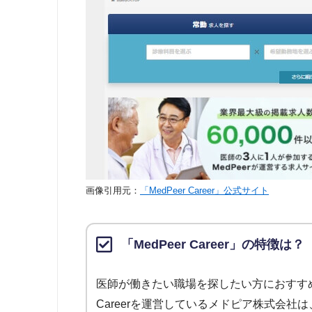
JMC医師転職支援サービス
14
医師ジョブ.jp
15
DtoDコンシェルジュ
16
医師のともキャリア
17
メディキャリア
18
ドクターズワーカー
19
画像引用元：
「MedPeer Career」公式サイト
ドクターキャスト
20
キャリアdeメディカルドクター
21
「MedPeer Career」の特徴は？
ABEドクターステーション
22
医師が働きたい職場を探したい方におすすめの転職
ISITEN
23
Careerを運営しているメドピア株式会社