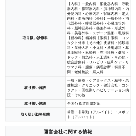
【内科】一般内科・消化器内科・呼吸
器内科・循環器内科・脳神経内科・内
分泌内科・心療内科・腎臓内科・老人
内科・血液内科【外科】一般外科・消
化器外科・呼吸器外科・心臓血管外
科・脳神経外科・整形外科・形成外
科・美容外科・スポーツ整形・乳腺科
取り扱い診療科
【精神科】精神科【眼科】眼科・コン
タクト外来【その他】皮膚科・泌尿器
科・産婦人科・小児科・放射線科・耳
鼻咽喉科・麻酔科・在宅診療・健診・
ドック・救急科・人工透析・その他・
総合診療科・リハビリ・緩和ケア・リ
ウマチ科・腫瘍・病理診断・科目不
問・老健施設・婦人科
一般・療養・ケアミックス・精神・老
健施設・クリニック・健診会社・コン
取り扱い施設
タクト・回復期リハビリテーション病
院・その他
取り扱い施設
全国47都道府県対応
常勤・非常勤（アルバイト）・スポッ
取り扱い勤務形態
ト（アルバイト）
運営会社に関する情報