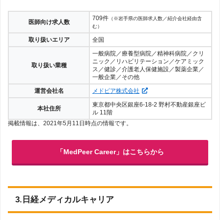
709件
（※岩手県の医師求人数／紹介会社経由含
医師向け求人数
む）
取り扱いエリア
全国
一般病院／療養型病院／精神科病院／クリ
ニック／リハビリテーション／ケアミック
取り扱い業種
ス／健診／介護老人保健施設／製薬企業／
一般企業／その他
運営会社名
メドピア株式会社
東京都中央区銀座6-18-2 野村不動産銀座ビ
本社住所
ル 11階
掲載情報は、2021年5月11日時点の情報です。
「MedPeer Career」はこちらから
3.日経メディカルキャリア