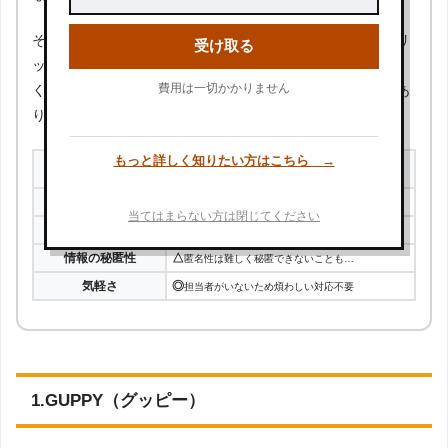
その分、制限や成約がなく、気軽で自由度が高いというメリ
受け取る
ットもありますが、匿名で応募することが難しい場合も多
費用は一切かかりません
く、転職活動中であることが外部に漏れる危険も少なくはあ
りません。
もっと詳しく知りたい方はこちら →
民間転職サイトについて
情報量の多さ
◯
掲載求人は多く、すべて応募可能
当てはまらない方は閉じてください
負担の軽減
✕
応募・調整・交渉はすべて自分で行う
情報の秘匿性
△
匿名性は難しく秘匿できないことも…
気軽さ
◎
担当者がいないため煩わしい対応不要
1.GUPPY（グッピー）