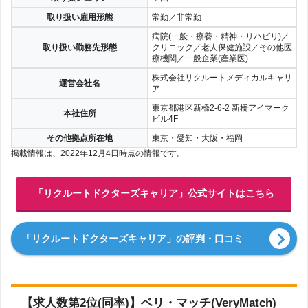
取り扱い雇用形態
常勤／非常勤
病院(一般・療養・精神・リハビリ)／
取り扱い勤務先形態
クリニック／老人保健施設／その他医
療機関／一般企業(産業医)
株式会社リクルートメディカルキャリ
運営会社名
ア
東京都港区新橋2-6-2 新橋アイマーク
本社住所
ビル4F
その他拠点所在地
東京・愛知・大阪・福岡
掲載情報は、2022年12月4日時点の情報です。
「リクルートドクターズキャリア」公式サイトはこちら
「リクルートドクターズキャリア」の評判・口コミ
【求人数第2位(同率)】ベリ・マッチ(VeryMatch)