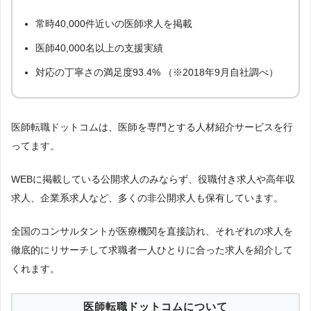
医師ジョブ
10件
17
常時40,000件近いの医師求人を掲載
MC-ドクターズネット
1件
18
医師40,000名以上の支援実績
ジョブメドレー医師
0件
19
対応の丁寧さの満足度93.4% （※2018年9月自社調べ）
女性医局
0件
19
シミックドクターキャリア
0件
19
医師転職ドットコムは、医師を専門とする人材紹介サービスを行
ってます。
WEBに掲載している公開求人のみならず、役職付き求人や高年収
求人、企業系求人など、多くの非公開求人も保有しています。
全国のコンサルタントが医療機関を直接訪れ、それぞれの求人を
徹底的にリサーチして求職者一人ひとりに合った求人を紹介して
くれます。
医師転職ドットコムについて