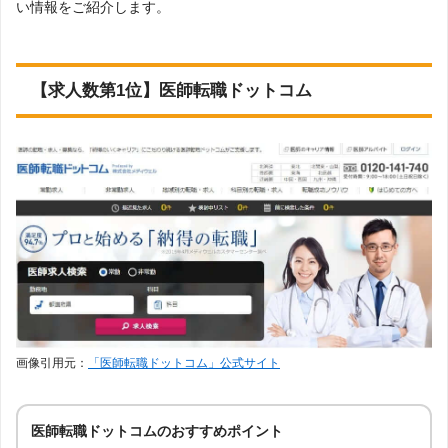
ージェントについて
い情報をご紹介します。
許可』を取得している」企業などを厳選しました。
民間医局
130件
7
上記で調査対象とした転職エージェントがWEBサイ
調査対象とした求人に
トで公開している求人のうち、「職種：医師」「雇
ついて
用形態：常勤」「地域：岩手」の条件に合致する求
JMC医師転職支援サービス
103件
8
【求人数第1位】医師転職ドットコム
人数をカウントしました。
調査日
2022年12月4日
MRT
76件
9
マイナビDOCTOR
64件
10
ドクタービジョン
60件
11
メディキャリア
35件
12
DtoDコンシェルジュ
26件
13
ドクターエージェントキャ
24件
14
リア
画像引用元：
「医師転職ドットコム」公式サイト
ドクターキャスト
23件
15
医師転職コンシェルジュ
19件
16
医師転職ドットコムのおすすめポイント