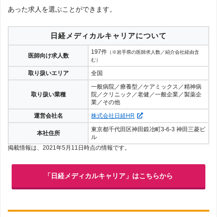
あった求人を選ぶことができます。
日経メディカルキャリアについて
197件
（※岩手県の医師求人数／紹介会社経由含
医師向け求人数
む）
取り扱いエリア
全国
一般病院／療養型／ケアミックス／精神病
取り扱い業種
院／クリニック／老健／一般企業／製薬企
業／その他
運営会社名
株式会社日経HR
東京都千代田区神田鍛冶町3-6-3 神田三菱ビ
本社住所
ル
掲載情報は、2021年5月11日時点の情報です。
「日経メディカルキャリア」はこちらから