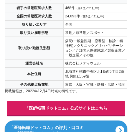
岩手の常勤医師求人数
468件
（第1位／21社中）
全国の常勤医師求人数
24,093件
（第2位／21社中）
取り扱いエリア
全国
取り扱い雇用形態
常勤／非常勤／スポット
病院(一般急性期・療養型・検診・精
神科)／クリニック／リハビリテーシ
取り扱い勤務先形態
ョン／介護老人保健施設／製薬企業／
一般企業／その他
運営会社名
株式会社メディウェル
北海道札幌市中央区北1条西5丁目2番
本社住所
地 興銀ビル9階
その他拠点所在地
東京・大阪・宮城・愛知・広島・福岡
掲載情報は、2022年12月4日時点の情報です。
「医師転職ドットコム」公式サイトはこちら
「医師転職ドットコム」の評判・口コミ