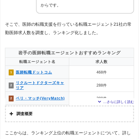
からです。
そこで、医師の転職支援を行っている転職エージェント21社の常
勤医師求人数を調査し、ランキング化しました。
岩手の医師転職エージェントおすすめランキング
転職エージェント名
求人数
医師転職ドットコム
468件
1
リクルートドクターズキャ
288件
2
リア
ベリ・マッチ(VeryMatch)
288件
2
Dr.転職なび
281件
4
調査概要
エムスリーキャリアエージ
調査の企画・集計
株式会社アドバンスフロー
262件
5
ェント
ここからは、ランキング上位の転職エージェントについて、詳し
Googleで「医師 転職エージェント」という検索ワ
調査対象とした転職エ
e-doctor
238件
6
ードで検索して掲載していた「『有料職業紹介事業