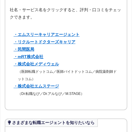
社名・サービス名をクリックすると、評判・口コミをチェッ
群馬
埼玉
千葉
神奈川
クできます。
富山
石川
福井
山梨
・エムスリーキャリアエージェント
・リクルートドクターズキャリア
長野
岐阜
静岡
三重
・民間医局
・mRT株式会社
・株式会社メディウェル
滋賀
京都
兵庫
奈良
（医師転職ドットコム／医師バイトドットコム／病院薬剤師ド
ットコム）
和歌山
鳥取
島根
岡山
・株式会社エムステージ
（Dr.転職なび／Dr.アルなび／M.STAGE）
山口
徳島
香川
愛媛
高知
佐賀
長崎
熊本
さまざまな転職エージェントを知りたいなら