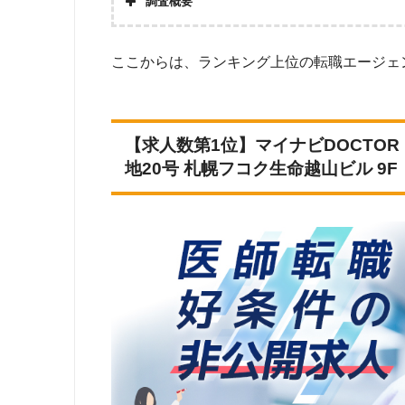
調査概要
調査の企画・集計
株式会社アド
ドクタービジョン
5
Googleで
ここからは、ランキング上位の転職エージェ
調査対象とした転職エージェントについて
紹介事業許可
民間医局
6
上記で調査対
調査対象とした求人について
エムスリーキャリアエージェント
7
師」「雇用形
調査日
2022年12月4
【求人数第1位】マイナビDOCTO
Dr.転職なび
8
地20号 札幌フコク生命越山ビル 9F
Very-Match（ベリ・マッチ）
9
リクルートドクターズキャリア
10
e-doctor
11
メディキャリア
12
DtoDコンシェルジュ
13
ドクターエージェントキャリア
14