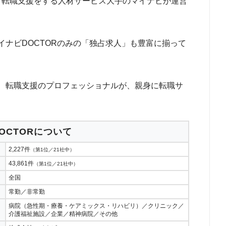
職・転職支援をする人材サービス大手のマイナビが運営
ナビDOCTORのみの「独占求人」も豊富に揃って
、転職支援のプロフェッショナルが、親身に転職サ
OCTORについて
2,227件
（第1位／21社中）
43,861件
（第1位／21社中）
全国
常勤／非常勤
病院（急性期・療養・ケアミックス・リハビリ）／クリニック／
介護福祉施設／企業／精神病院／その他