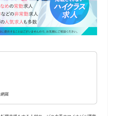
152件
76件
72件
45件
12件
6件
1件
を網羅