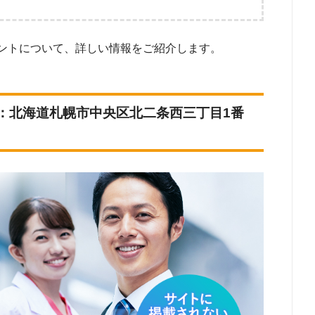
バンスフロー
840件
「医師 転職エージェント」という検索ワードで検索して掲載していた「『有料職業
ントについて、詳しい情報をご紹介します。
』を取得している」企業などを厳選しました。
820件
象とした転職エージェントがWEBサイトで公開している求人のうち、「職種：医
713件
態：常勤」「地域：北海道」の条件に合致する求人数をカウントしました。
日
R：北海道札幌市中央区北二条西三丁目1番
701件
696件
685件
556件
314件
285件
265件