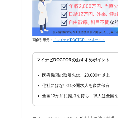
医師転職コンシェルジュ
15
医師ジョブ
16
ドクターキャスト
17
MC-ドクターズネット
18
画像引用元：
「マイナビDOCTOR」公式サイト
ジョブメドレー医師
19
女性医局
20
マイナビDOCTORのおすすめポイント
シミックドクターキャリア
21
医療機関の取引先は、20,000社以上
他社にはない非公開求人を多数保有
全国13か所に拠点を持ち、求人は全国