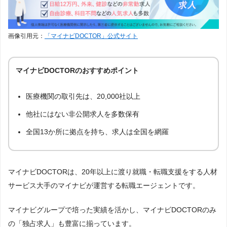
DtoDコンシェルジュ
80件
13
MRT
67件
14
画像引用元：
「マイナビDOCTOR」公式サイト
メディキャリア
41件
15
医師転職コンシェルジュ
15件
16
マイナビDOCTORのおすすめポイント
ジョブメドレー医師
3件
17
医療機関の取引先は、20,000社以上
医師ジョブ
2件
18
他社にはない非公開求人を多数保有
女性医局
2件
18
全国13か所に拠点を持ち、求人は全国を網羅
シミックドクターキャリア
1件
20
MC-ドクターズネット
0件
マイナビDOCTORは、20年以上に渡り就職・転職支援をする人材
21
サービス大手のマイナビが運営する転職エージェントです。
マイナビグループで培った実績を活かし、マイナビDOCTORのみ
の「独占求人」も豊富に揃っています。