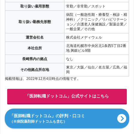
取り扱い雇用形態
常勤／非常勤／スポット
病院（一般急性期・療養型・検診・精
神科）／クリニック／リハビリテーシ
取り扱い勤務先形態
ョン／介護老人保健施設／製薬企業／
一般企業／その他
運営会社名
株式会社メディウェル
北海道札幌市中央区北1条西5丁目2番
本社住所
地 興銀ビル9階
長崎県内の拠点
なし
東京／大阪／仙台／名古屋／広島／福
その他拠点所在地
岡
掲載情報は、2022年12月4日時点の情報です。
「医師転職ドットコム」公式サイトはこちら
「医師転職ドットコム」の評判・口コミ
（※病院薬剤師ドットコムも含む）