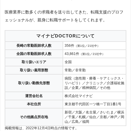
医療業界に数多くの求職者を送り出してきた、転職支援のプロフ
ェッショナルが、親身に転職サポートをしてくれます。
マイナビDOCTORについて
長崎の常勤医師求人数
356件
（第1位／21社中）
全国の常勤医師求人数
43,861件
（第1位／21社中）
取り扱いエリア
全国
取り扱い雇用形態
常勤／非常勤
病院（急性期・療養・ケアミックス・
取り扱い勤務先形態
リハビリ）／クリニック／介護福祉施
設／企業／精神病院／その他
運営会社名
株式会社マイナビ
本社住所
東京都千代田区一ツ橋一丁目1番1号
新宿／大阪／名古屋／さいたま／横浜
その他拠点所在地
／千葉／札幌／仙台／京都／神戸／岡
山／広島／福岡
掲載情報は、2022年12月4日時点の情報です。