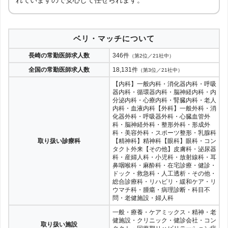
れていますので安心して任せられます。
ベリ・マッチについて
長崎の常勤医師求人数
346件
（第2位／21社中）
全国の常勤医師求人数
18,131件
（第3位／21社中）
【内科】一般内科・消化器内科・呼吸
器内科・循環器内科・脳神経内科・内
分泌内科・心療内科・腎臓内科・老人
内科・血液内科【外科】一般外科・消
化器外科・呼吸器外科・心臓血管外
科・脳神経外科・整形外科・形成外
科・美容外科・スポーツ整形・乳腺科
取り扱い診療科
【精神科】精神科【眼科】眼科・コン
タクト外来【その他】皮膚科・泌尿器
科・産婦人科・小児科・放射線科・耳
鼻咽喉科・麻酔科・在宅診療・健診・
ドック・救急科・人工透析・その他・
総合診療科・リハビリ・緩和ケア・リ
ウマチ科・腫瘍・病理診断・科目不
問・老健施設・婦人科
一般・療養・ケアミックス・精神・老
健施設・クリニック・健診会社・コン
取り扱い施設