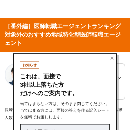
［番外編］医師転職エージェントランキング
対象外のおすすめ地域特化型医師転職エージ
ェント
×
お知らせ
長崎で転職することが決まっている場合、
これは、面接で
「長崎限定または強みをもつ医師転職エージェン
3社以上落ちた方
ト」
への登録もおすすめです。
だけへのご案内です。
当てはまらない方は、そのまま閉じてください。
長崎限定または強みをもつ医師転職エージェントは、保有する求
当てはまる方には、面接の答えを作る記入シート
を無料でお渡しします。
人数が少ない傾向にあります。