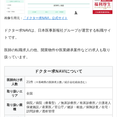
画像引用元：
「ドクター求NAVI」公式サイト
ドクター求NAVIは、日本医事新報社グループが運営する転職サイ
トです。
医師の転職求人の他、開業物件や医業継承案件などの求人も取り
扱っています。
ドクター求NAVIについて
医師向け求
21件
（※長崎県の医師求人数／紹介会社経由含む）
人数
取り扱いエ
全国
リア
病院／病院（療養型）／無床診療所／有床診療所／介護老人
取り扱い業
保健施設／産業医／官公庁／健診・献血／保険診査／在宅・
種
訪問診療／透析管理