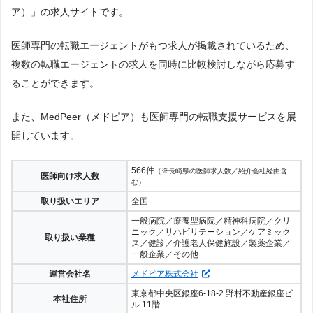
ア）」の求人サイトです。
医師専門の転職エージェントがもつ求人が掲載されているため、
複数の転職エージェントの求人を同時に比較検討しながら応募す
ることができます。
また、MedPeer（メドピア）も医師専門の転職支援サービスを展
開しています。
566件
（※長崎県の医師求人数／紹介会社経由含
医師向け求人数
む）
取り扱いエリア
全国
一般病院／療養型病院／精神科病院／クリ
ニック／リハビリテーション／ケアミック
取り扱い業種
ス／健診／介護老人保健施設／製薬企業／
一般企業／その他
運営会社名
メドピア株式会社
東京都中央区銀座6-18-2 野村不動産銀座ビ
本社住所
ル 11階