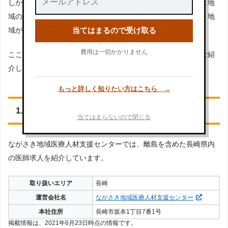
しかしながら、大手では見つからなかった求人に出会えたり、地
域の特性を活かした転職支援を行ってくれたりすることから、地
域が決まっている場合は登録をおすすめします。
当てはまるので受け取る
費用は一切かかりません
ここからは、長崎限定または強みをもつ転職エージェントをご紹
介します。
もっと詳しく知りたい方はこちら →
1.ながさき地域医療人材支援センター
当てはまらないので閉じる
ながさき地域医療人材支援センターでは、離島を含めた長崎県内
の医師求人を紹介しています。
取り扱いエリア
長崎
運営会社名
ながさき地域医療人材支援センター
本社住所
長崎市坂本1丁目7番1号
掲載情報は、2021年6月23日時点の情報です。