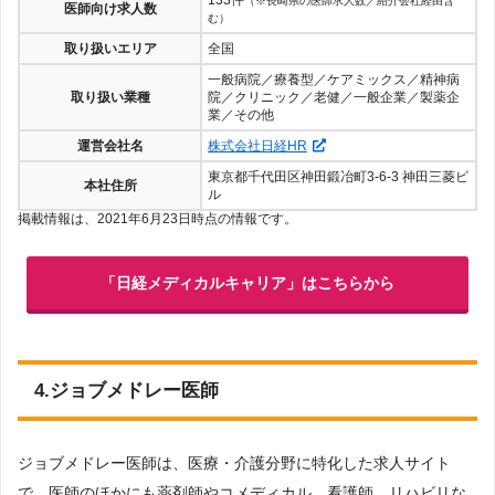
（※長崎県の医師求人数／紹介会社経由含
医師向け求人数
む）
取り扱いエリア
全国
一般病院／療養型／ケアミックス／精神病
取り扱い業種
院／クリニック／老健／一般企業／製薬企
業／その他
運営会社名
株式会社日経HR
東京都千代田区神田鍛冶町3-6-3 神田三菱ビ
本社住所
ル
掲載情報は、2021年6月23日時点の情報です。
「日経メディカルキャリア」はこちらから
4.ジョブメドレー医師
ジョブメドレー医師は、医療・介護分野に特化した求人サイト
で、医師のほかにも薬剤師やコメディカル、看護師、リハビリな