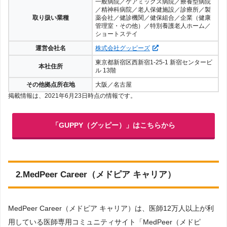
一般病院／ケアミックス病院／療養型病院
／精神科病院／老人保健施設／診療所／製
取り扱い業種
薬会社／健診機関／健保組合／企業（健康
管理室・その他）／特別養護老人ホーム／
ショートステイ
運営会社名
株式会社グッピーズ
東京都新宿区西新宿1-25-1 新宿センタービ
本社住所
ル 13階
その他拠点所在地
大阪／名古屋
掲載情報は、2021年6月23日時点の情報です。
「GUPPY（グッピー）」はこちらから
2.MedPeer Career（メドピア キャリア）
MedPeer Career（メドピア キャリア）は、医師12万人以上が利
用している医師専用コミュニティサイト「MedPeer（メドピ