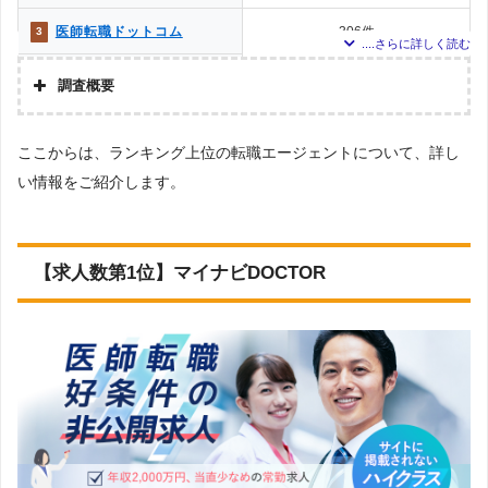
医師転職ドットコム
306件
3
e-doctor
204件
4
調査概要
民間医局
調査の企画・集計
株式会社アドバンスフロー
200件
5
ここからは、ランキング上位の転職エージェントについて、詳し
Googleで「医師 転職エージェント」という検索ワ
リクルートドクターズキャ
調査対象とした転職エ
149件
6
ードで検索して掲載していた「『有料職業紹介事業
リア
ージェントについて
い情報をご紹介します。
許可』を取得している」企業などを厳選しました。
Dr.転職なび
141件
7
上記で調査対象とした転職エージェントがWEBサイ
調査対象とした求人に
トで公開している求人のうち、「職種：医師」「雇
エムスリーキャリアエージ
ついて
用形態：常勤」「地域：長崎」の条件に合致する求
131件
8
ェント
【求人数第1位】マイナビDOCTOR
人数をカウントしました。
ドクターエージェントキャ
調査日
2022年12月4日
115件
9
リア
JMC医師転職支援サービス
100件
10
ドクタービジョン
100件
10
ドクターキャスト
81件
12