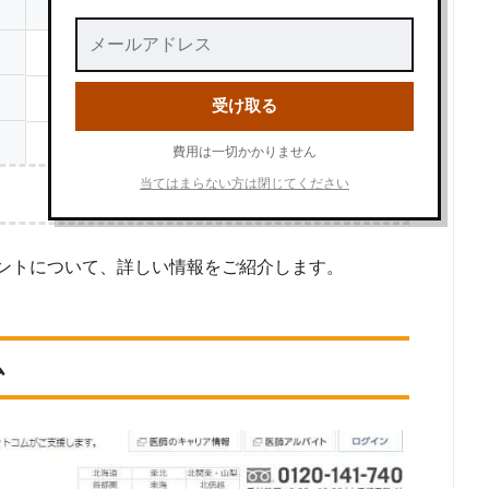
求人数
266件
205件
受け取る
151件
費用は一切かかりません
当てはまらない方は閉じてください
124件
バンスフロー
118件
「医師 転職エージェント」という検索ワードで検索して掲載していた「『有料職業
ントについて、詳しい情報をご紹介します。
』を取得している」企業などを厳選しました。
110件
象とした転職エージェントがWEBサイトで公開している求人のうち、「職種：医
107件
態：常勤」「地域：山形」の条件に合致する求人数をカウントしました。
日
ム
101件
84件
75件