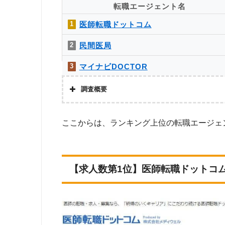
転職エージェント名
医師転職ドットコム
1
民間医局
2
マイナビDOCTOR
3
エムスリーキャリアエージェント
4
調査概要
調査の企画・集計
株式会社アド
Dr.転職なび
5
Googleで
ここからは、ランキング上位の転職エージェ
調査対象とした転職エージェントについて
紹介事業許可
e-doctor
6
上記で調査対
調査対象とした求人について
MRT
7
師」「雇用形
調査日
2022年12月4
【求人数第1位】医師転職ドットコ
リクルートドクターズキャリア
8
JMC医師転職支援サービス
9
Very-Match（ベリ・マッチ）
10