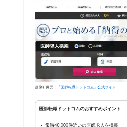
ドクタービジョン
11
メディキャリア
12
ドクターエージェントキャリア
13
医師転職コンシェルジュ
14
DtoDコンシェルジュ
15
ドクターキャスト
16
医師ジョブ
17
画像引用元：
「医師転職ドットコム」公式サイト
MC-ドクターズネット
18
ジョブメドレー医師
19
医師転職ドットコムのおすすめポイント
女性医局
20
シミックドクターキャリア
20
常時40,000件近いの医師求人を掲載